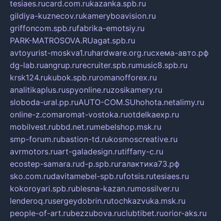
tesiaes.ru
card.com.ru
kazanka.spb.ru
gildiya-kuznecov.ru
kameryboavision.ru
griffoncom.spb.ru
fabrika-emotsiy.ru
PARK-MATROSOVA.RU
agat.spb.ru
avtoyurist-moskva1.ru
hardware.org.ru
схема-авто.рф
dg-lab.ru
angrup.ru
recruiter.spb.ru
music8.spb.ru
krsk124.ru
kubok.spb.ru
romanofforex.ru
analitikaplus.ru
spyonline.ru
zosikamery.ru
sloboda-ural.pp.ru
AUTO-COM.SU
hohota.net
alimy.ru
online-z.com
aromat-vostoka.ru
otdelkaexp.ru
mobilvest.ru
bbd.net.ru
mebelshop.msk.ru
smp-forum.ru
bastion-td.ru
kosmoscreative.ru
avrmotors.ru
art-galadesign.ru
tiffany-c.ru
ecostep-samara.ru
d-p.spb.ru
галактика73.рф
sko.com.ru
davitamebel-spb.ru
fotsis.ru
tesiaes.ru
kokoroyari.spb.ru
blesna-kazan.ru
mossilver.ru
lenderoq.ru
sergeydobrin.ru
tochkazvuka.msk.ru
people-of-art.ru
bezzubova.ru
clubtibet.ru
orior-aks.ru