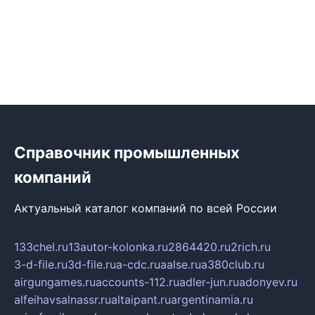
Справочник промышленных
компаний
Актуальный каталог компаний по всей России
133chel.ru
13autor-kolonka.ru
2864420.ru
2rich.ru
3-d-file.ru
3d-file.ru
a-cdc.ru
aalse.ru
a380club.ru
airgungames.ru
accounts-112.ru
adler-jun.ru
adonyev.ru
alfeihavsalnassr.ru
altaipant.ru
argentinamia.ru