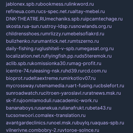
jablonex.spb.ru
bookmess.ru
linkword.ru
refineua.com.ru
cs-spec.net.ru
altay-mebel.ru
DNK-THEATRE.RU
mechaniks.spb.ru
ipcamtechage.ru
skosta.ru
a-sun.ru
stroy-ldsp.ru
snowlands.org.ru
childrensshoes.ru
mrlizzy.ru
mebelsofiakrd.ru
bulizhenko.ru
rumantick.net.ru
mtszerno.ru
daily-fishing.ru
glushiteli-v-spb.ru
megasat.org.ru
localization.net.ru
flyingfish.pp.ru
ds5teremok.ru
aclib.spb.ru
komissionka30.ru
mag-profit.ru
icentre-74.ru
leasing-nsk.ru
hd39.ru
rcd.com.ru
bioprot.ru
deltaextreme.ru
mirkotlov07.ru
mycrossway.ru
temamedia.ru
art-fusing.ru
cbslefort.ru
sunroadwatch.ru
citroen-yaroslavl.ru
ratnews.msk.ru
sk-if.ru
joomlamoduli.ru
academic-work.ru
bananaboys.ru
sanekua.ru
lianafrukt.ru
beta43.ru
tucsonwoori.com
alex-translation.ru
avantgardeclinics.ru
noel.msk.ru
buylq.ru
aquas-spb.ru
vilnerivne.com
bobry-2.ru
vtoroe-solnce.ru