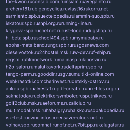
tae-kwon.ru
consrio.com.ru
insiam.ru
avegainfo.ru
archery161.ru
bigencyclica.ru
vlast16.ru
korru.net
sarmiento.spb.su
extelopedia.ru
lammin-suo.spb.ru
iskatour.spb.ru
snpi.org.ru
running-line.ru
krygeva-spa.ru
chel.net.ru
rust-loco.ru
dugshop.ru
hl-beta.spb.ru
school494.spb.ru
mymubaby.ru
epoha-metalband.ru
ngr.spb.ru
rusgosnews.com
dieselvostok.ru
24hostel.msk.ru
w-dev.ru
f-ship.ru
regsmi.ru
filmnetwork.ru
malinasp.ru
kinosvin.ru
h2o-salon.ru
malutkayork.ru
deltaprim.spb.ru
tango-perm.ru
gooddir.ru
sgv.su
multiki-online.com
webkrasotki.com
cherinvest.ru
detskiy-ostrov.ru
ankou.spb.ru
alvesta1.ru
pdf-creator.ru
nix-files.org.ru
sakhatoday.ru
elektrikersymboler.ru
sputnikyes.ru
golf2club.msk.ru
aeforums.ru
zallclub.ru
multimodal.msk.ru
habaigry.ru
haikko.ru
sobakopedia.ru
isz-fest.ru
ewnc.info
screensaver-clock.net.ru
volnav.spb.ru
comnat.ru
npf.net.ru
7bit.pp.ru
kalugatur.ru