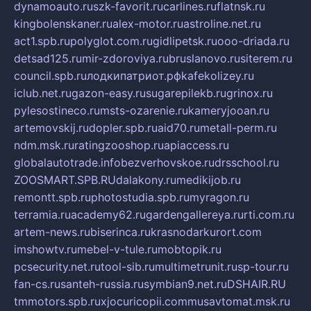
dynamoauto.ru
szk-favorit.ru
carlines.ru
flatnsk.ru
kingbolenskaner.ru
alex-motor.ru
astroline.net.ru
act1.spb.ru
polyglot.com.ru
gidlipetsk.ru
ooo-driada.ru
detsad125.ru
mir-zdoroviya.ru
bruslanovo.ru
siterem.ru
council.spb.ru
лодкипатриот.рф
kafekolizey.ru
iclub.net.ru
gazon-easy.ru
sugarepilekb.ru
grinox.ru
pylesostineco.ru
msts-ozarenie.ru
kameryjooan.ru
artemovskij.ru
dopler.spb.ru
aid70.ru
metall-perm.ru
ndm.msk.ru
ratingzooshop.ru
apiaccess.ru
globalautotrade.info
bezverhovskoe.ru
drsschool.ru
ZOOSMART.SPB.RU
dalakony.ru
medikijob.ru
remontt.spb.ru
photostudia.spb.ru
myragon.ru
terramia.ru
academy62.ru
gardengallereya.ru
rti.com.ru
artem-news.ru
biserinca.ru
krasnodarkurort.com
imshowtv.ru
mebel-v-tule.ru
mobtopik.ru
pcsecurity.net.ru
tool-sib.ru
multimetrunit.ru
sp-tour.ru
fan-cs.ru
santeh-russia.ru
symbian9.net.ru
DSHAIR.RU
tmmotors.spb.ru
xjocuricopii.com
musavtomat.msk.ru