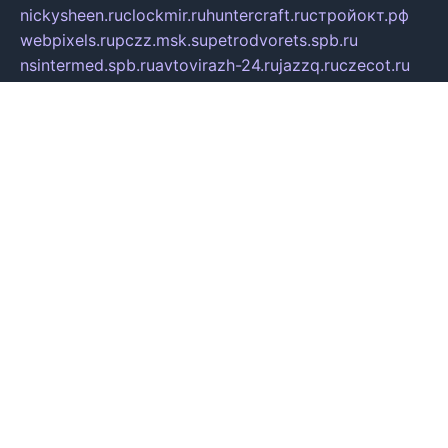
nickysheen.ru
clockmir.ru
huntercraft.ru
стройокт.рф
webpixels.ru
pczz.msk.su
petrodvorets.spb.ru
nsintermed.spb.ru
avtovirazh-24.ru
jazzq.ru
czecot.ru
cruizi.spb.ru
spasskaya.spb.ru
kniris.ru
vkpeople.com
maminy-mysli.ru
arionorel.ru
khuseniosif.ru
dotmediacup.spb.ru
mebel-tiraspol.ru
all-books.biz
vmauto.spb.ru
shop-astyle.ru
derevo-s.ru
contrinform.ru
gutserial.ru
mdrussia.spb.ru
monod.ru
refine.org.ru
uk-krein.ru
kamensk61.ru
zooclub.info
filonov.org.ru
технокамск.рф
ra-spectr.ru
ooodriada.ru
promelmash.spb.ru
ixtys.spb.ru
fccity.ru
glamourstudio.spb.ru
kola-nature.org
spbmaster.spb.ru
musicoutlet.ru
china.msk.ru
bulldog.su
grimm-online.ru
outlander.net.ru
maga.spb.ru
anime-sell.ru
keseloy.ru
газприборсервис.рф
karmin.spb.ru
shekswood.ru
tischlermebel.ru
automall66.ru
mag-vladimir.ru
yardbar.ru
kiwitour.spb.ru
indesign.com.ru
freestylemebel.ru
bany-samara.ru
rsei.ru