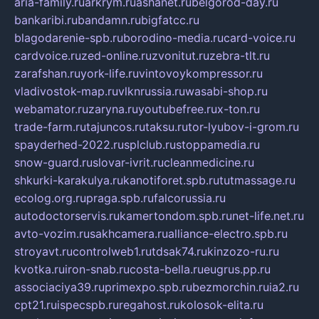
aria-family.ru
arkrym.ru
ashanet.ru
belgorod-day.ru
bankaribi.ru
bandamn.ru
bigfatcc.ru
blagodarenie-spb.ru
borodino-media.ru
card-voice.ru
cardvoice.ru
zed-online.ru
zvonitut.ru
zebra-tlt.ru
zarafshan.ru
york-life.ru
vintovoykompressor.ru
vladivostok-map.ru
vlknrussia.ru
wasabi-shop.ru
webamator.ru
zaryna.ru
youtubefree.ru
x-ton.ru
trade-farm.ru
tajuncos.ru
taksu.ru
tor-lyubov-i-grom.ru
spayderhed-2022.ru
splclub.ru
stoppamedia.ru
snow-guard.ru
slovar-ivrit.ru
cleanmedicine.ru
shkurki-karakulya.ru
kanotiforet.spb.ru
tutmassage.ru
ecolog.org.ru
praga.spb.ru
falcorussia.ru
autodoctorservis.ru
kamertondom.spb.ru
net-life.net.ru
avto-vozim.ru
sakhcamera.ru
alliance-electro.spb.ru
stroyavt.ru
controlweb1.ru
tdsak74.ru
kinzozo-ru.ru
kvotka.ru
iron-snab.ru
costa-bella.ru
eugrus.pp.ru
associaciya39.ru
primexpo.spb.ru
bezmorchin.ru
ia2.ru
cpt21.ru
ispecspb.ru
regahost.ru
kolosok-elita.ru