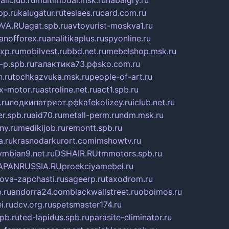
allclub.ru
multimodal.msk.ru
habaigry.ru
pp.ru
kalugatur.ru
tesiaes.ru
card.com.ru
VA.RU
agat.spb.ru
avtoyurist-moskva1.ru
anofforex.ru
analitikaplus.ru
spyonline.ru
xp.ru
mobilvest.ru
bbd.net.ru
mebelshop.msk.ru
-p.spb.ru
галактика73.рф
sko.com.ru
n.ru
tochkazvuka.msk.ru
people-of-art.ru
x-motor.ru
astroline.net.ru
act1.spb.ru
.ru
лодкипатриот.рф
kafekolizey.ru
iclub.net.ru
er.spb.ru
aid70.ru
metall-perm.ru
ndm.msk.ru
ny.ru
medikijob.ru
remontt.spb.ru
a.ru
krasnodarkurort.com
imshowtv.ru
ymbian9.net.ru
DSHAIR.RU
tmmotors.spb.ru
APANRUSSIA.RU
proekciyamebel.ru
ova-zapchasti.ru
sageerp.ru
taxodrom.ru
.ru
andorra24.com
blackwallstreet.ru
oboimos.ru
i.ru
dcv.org.ru
spetsmaster174.ru
pb.ru
ted-lapidus.spb.ru
parasite-eliminator.ru