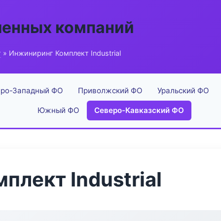
енных компаний
г
» Инжиниринг Комплект Industrial
ро-Западный ФО
Приволжский ФО
Уральский ФО
Южный ФО
Северо-Кавказский ФО
плект Industrial