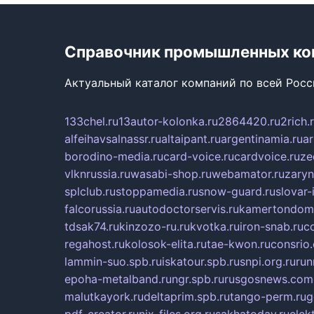
Справочник промышленных ко
Актуальный каталог компаний по всей Рос
133chel.ru
13autor-kolonka.ru
2864420.ru
2rich.
alfeihavsalnassr.ru
altaipant.ru
argentinamia.ru
ar
borodino-media.ru
card-voice.ru
cardvoice.ru
ze
vlknrussia.ru
wasabi-shop.ru
webamator.ru
zaryn
splclub.ru
stoppamedia.ru
snow-guard.ru
slovar-i
falcorussia.ru
autodoctorservis.ru
kamertondom.
tdsak74.ru
kinzozo-ru.ru
kvotka.ru
iron-snab.ru
co
regahost.ru
kolosok-elita.ru
tae-kwon.ru
consrio
lammin-suo.spb.ru
iskatour.spb.ru
snpi.org.ru
run
epoha-metalband.ru
ngr.spb.ru
rusgosnews.com
malutkayork.ru
deltaprim.spb.ru
tango-perm.ru
g