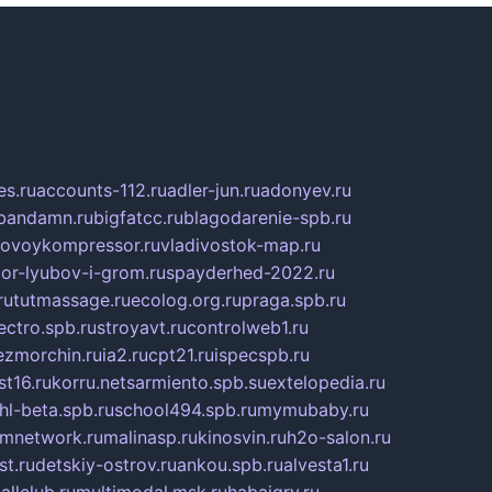
s.ru
accounts-112.ru
adler-jun.ru
adonyev.ru
bandamn.ru
bigfatcc.ru
blagodarenie-spb.ru
tovoykompressor.ru
vladivostok-map.ru
tor-lyubov-i-grom.ru
spayderhed-2022.ru
ru
tutmassage.ru
ecolog.org.ru
praga.spb.ru
lectro.spb.ru
stroyavt.ru
controlweb1.ru
ezmorchin.ru
ia2.ru
cpt21.ru
ispecspb.ru
st16.ru
korru.net
sarmiento.spb.su
extelopedia.ru
hl-beta.spb.ru
school494.spb.ru
mymubaby.ru
ilmnetwork.ru
malinasp.ru
kinosvin.ru
h2o-salon.ru
st.ru
detskiy-ostrov.ru
ankou.spb.ru
alvesta1.ru