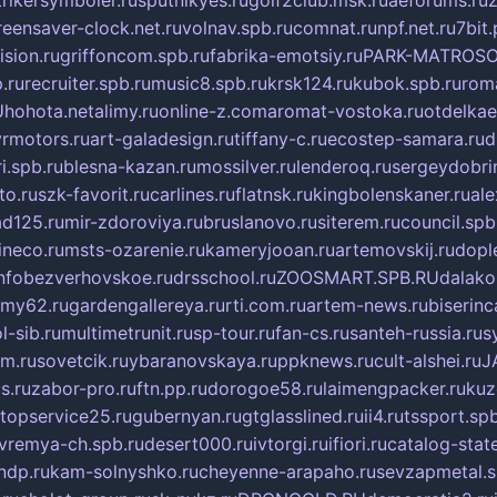
trikersymboler.ru
sputnikyes.ru
golf2club.msk.ru
aeforums.ru
z
reensaver-clock.net.ru
volnav.spb.ru
comnat.ru
npf.net.ru
7bit.
sion.ru
griffoncom.spb.ru
fabrika-emotsiy.ru
PARK-MATROSO
.ru
recruiter.spb.ru
music8.spb.ru
krsk124.ru
kubok.spb.ru
rom
U
hohota.net
alimy.ru
online-z.com
aromat-vostoka.ru
otdelkae
vrmotors.ru
art-galadesign.ru
tiffany-c.ru
ecostep-samara.ru
d
i.spb.ru
blesna-kazan.ru
mossilver.ru
lenderoq.ru
sergeydobri
o.ru
szk-favorit.ru
carlines.ru
flatnsk.ru
kingbolenskaner.ru
ale
ad125.ru
mir-zdoroviya.ru
bruslanovo.ru
siterem.ru
council.spb
ineco.ru
msts-ozarenie.ru
kameryjooan.ru
artemovskij.ru
dopl
nfo
bezverhovskoe.ru
drsschool.ru
ZOOSMART.SPB.RU
dalako
my62.ru
gardengallereya.ru
rti.com.ru
artem-news.ru
biserinc
l-sib.ru
multimetrunit.ru
sp-tour.ru
fan-cs.ru
santeh-russia.ru
s
m.ru
sovetcik.ru
ybaranovskaya.ru
ppknews.ru
cult-alshei.ru
J
s.ru
zabor-pro.ru
ftn.pp.ru
dorogoe58.ru
laimengpacker.ru
kuz
topservice25.ru
gubernyan.ru
gtglasslined.ru
ii4.ru
tssport.spb
vremya-ch.spb.ru
desert000.ru
ivtorgi.ru
ifiori.ru
catalog-state
ndp.ru
kam-solnyshko.ru
cheyenne-arapaho.ru
sevzapmetal.s