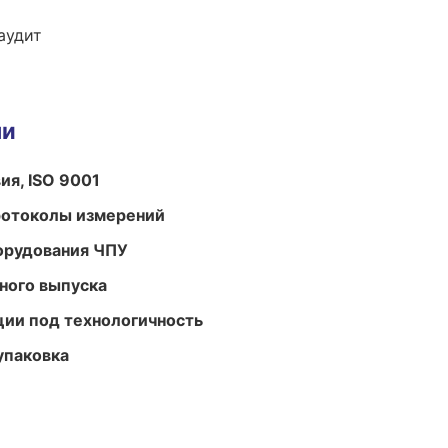
аудит
ми
ия, ISO 9001
ротоколы измерений
орудования ЧПУ
ного выпуска
ции под технологичность
упаковка