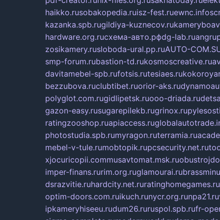
pdf-creator.ru
nix-files.org.ru
sakhatoday.ru
elek
haikko.ru
sobakopedia.ru
isz-fest.ru
ewnc.info
sc
kazanka.spb.ru
gildiya-kuznecov.ru
kameryboavi
hardware.org.ru
схема-авто.рф
dg-lab.ru
angrup
zosikamery.ru
sloboda-ural.pp.ru
AUTO-COM.S
smp-forum.ru
bastion-td.ru
kosmoscreative.ru
a
davitamebel-spb.ru
fotsis.ru
tesiaes.ru
kokoroyar
bezzubova.ru
clubtibet.ru
orior-aks.ru
dynamoaut
polyglot.com.ru
gidlipetsk.ru
ooo-driada.ru
dets
gazon-easy.ru
sugarepilekb.ru
grinox.ru
pylesost
ratingzooshop.ru
apiaccess.ru
globalautotrade.i
photostudia.spb.ru
myragon.ru
terramia.ru
acade
mebel-v-tule.ru
mobtopik.ru
pcsecurity.net.ru
too
xjocuricopii.com
musavtomat.msk.ru
obustrojdo
imper-finans.ru
rim.org.ru
glamourai.ru
brassminu
dsrazvitie.ru
hardcity.net.ru
ratinghomegames.ru
optim-doors.com.ru
ikuch.ru
nycr.org.ru
npa21.ru
ipkameryhiseeu.ru
dum26.ru
ruspol.spb.ru
fr-ope