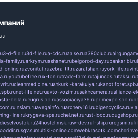
мпаний
сии
ru
3-d-file.ru
3d-file.ru
a-cdc.ru
aalse.ru
a380club.ru
airgungame
ia-family.ru
arkrym.ru
ashanet.ru
belgorod-day.ru
bankaribi.ru
d-online.ru
zvonitut.ru
zebra-tlt.ru
zarafshan.ru
york-life.ru
vin
a.ru
youtubefree.ru
x-ton.ru
trade-farm.ru
tajuncos.ru
taksu.ru
vrit.ru
cleanmedicine.ru
shkurki-karakulya.ru
kanotiforet.spb.
spb.ru
net-life.net.ru
avto-vozim.ru
sakhcamera.ru
alliance-e
sta-bella.ru
eugrus.pp.ru
associaciya39.ru
primexpo.spb.ru
b
.com.ru
insiam.ru
avegainfo.ru
archery161.ru
bigencyclica.ru
vla
ning-line.ru
krygeva-spa.ru
chel.net.ru
rust-loco.ru
dugshop.ru
dieselvostok.ru
24hostel.msk.ru
w-dev.ru
f-ship.ru
regsmi.ru
f
ooddir.ru
sgv.su
multiki-online.com
webkrasotki.com
cherinve