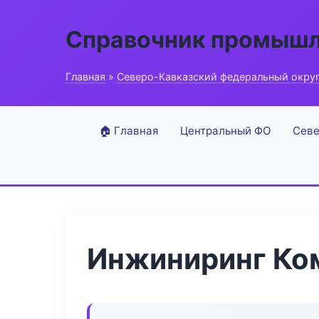
Справочник промышл
Главная
»
Северо-Кавказский федеральный окру
🏠 Главная
Центральный ФО
Севе
Инжиниринг Ком