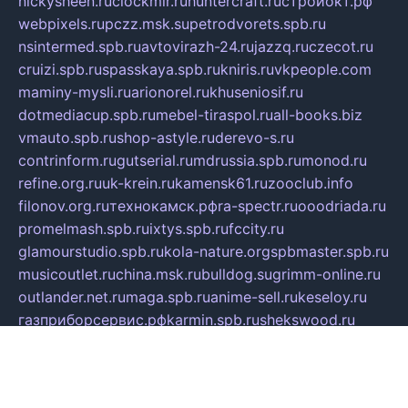
nickysheen.ru
clockmir.ru
huntercraft.ru
стройокт.рф
webpixels.ru
pczz.msk.su
petrodvorets.spb.ru
nsintermed.spb.ru
avtovirazh-24.ru
jazzq.ru
czecot.ru
cruizi.spb.ru
spasskaya.spb.ru
kniris.ru
vkpeople.com
maminy-mysli.ru
arionorel.ru
khuseniosif.ru
dotmediacup.spb.ru
mebel-tiraspol.ru
all-books.biz
vmauto.spb.ru
shop-astyle.ru
derevo-s.ru
contrinform.ru
gutserial.ru
mdrussia.spb.ru
monod.ru
refine.org.ru
uk-krein.ru
kamensk61.ru
zooclub.info
filonov.org.ru
технокамск.рф
ra-spectr.ru
ooodriada.ru
promelmash.spb.ru
ixtys.spb.ru
fccity.ru
glamourstudio.spb.ru
kola-nature.org
spbmaster.spb.ru
musicoutlet.ru
china.msk.ru
bulldog.su
grimm-online.ru
outlander.net.ru
maga.spb.ru
anime-sell.ru
keseloy.ru
газприборсервис.рф
karmin.spb.ru
shekswood.ru
tischlermebel.ru
automall66.ru
mag-vladimir.ru
yardbar.ru
kiwitour.spb.ru
indesign.com.ru
freestylemebel.ru
bany-samara.ru
rsei.ru