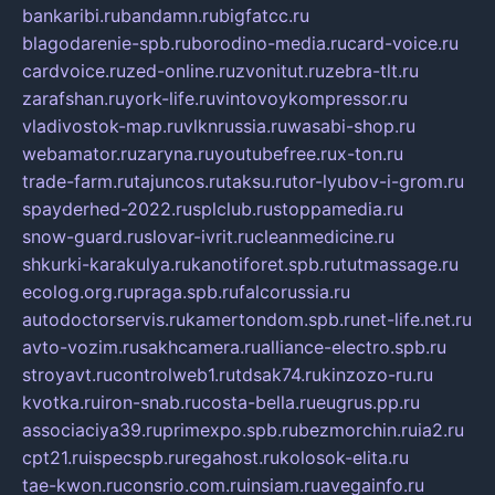
bankaribi.ru
bandamn.ru
bigfatcc.ru
blagodarenie-spb.ru
borodino-media.ru
card-voice.ru
cardvoice.ru
zed-online.ru
zvonitut.ru
zebra-tlt.ru
zarafshan.ru
york-life.ru
vintovoykompressor.ru
vladivostok-map.ru
vlknrussia.ru
wasabi-shop.ru
webamator.ru
zaryna.ru
youtubefree.ru
x-ton.ru
trade-farm.ru
tajuncos.ru
taksu.ru
tor-lyubov-i-grom.ru
spayderhed-2022.ru
splclub.ru
stoppamedia.ru
snow-guard.ru
slovar-ivrit.ru
cleanmedicine.ru
shkurki-karakulya.ru
kanotiforet.spb.ru
tutmassage.ru
ecolog.org.ru
praga.spb.ru
falcorussia.ru
autodoctorservis.ru
kamertondom.spb.ru
net-life.net.ru
avto-vozim.ru
sakhcamera.ru
alliance-electro.spb.ru
stroyavt.ru
controlweb1.ru
tdsak74.ru
kinzozo-ru.ru
kvotka.ru
iron-snab.ru
costa-bella.ru
eugrus.pp.ru
associaciya39.ru
primexpo.spb.ru
bezmorchin.ru
ia2.ru
cpt21.ru
ispecspb.ru
regahost.ru
kolosok-elita.ru
tae-kwon.ru
consrio.com.ru
insiam.ru
avegainfo.ru