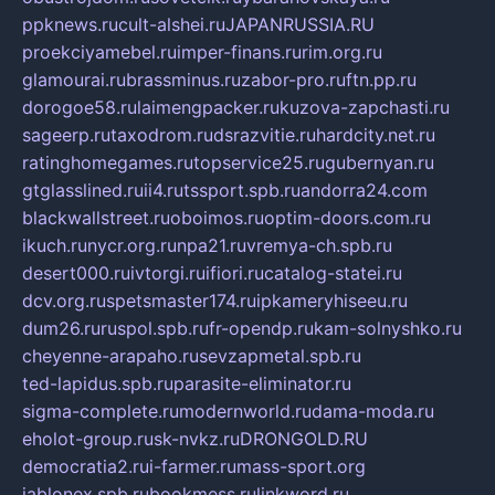
ppknews.ru
cult-alshei.ru
JAPANRUSSIA.RU
proekciyamebel.ru
imper-finans.ru
rim.org.ru
glamourai.ru
brassminus.ru
zabor-pro.ru
ftn.pp.ru
dorogoe58.ru
laimengpacker.ru
kuzova-zapchasti.ru
sageerp.ru
taxodrom.ru
dsrazvitie.ru
hardcity.net.ru
ratinghomegames.ru
topservice25.ru
gubernyan.ru
gtglasslined.ru
ii4.ru
tssport.spb.ru
andorra24.com
blackwallstreet.ru
oboimos.ru
optim-doors.com.ru
ikuch.ru
nycr.org.ru
npa21.ru
vremya-ch.spb.ru
desert000.ru
ivtorgi.ru
ifiori.ru
catalog-statei.ru
dcv.org.ru
spetsmaster174.ru
ipkameryhiseeu.ru
dum26.ru
ruspol.spb.ru
fr-opendp.ru
kam-solnyshko.ru
cheyenne-arapaho.ru
sevzapmetal.spb.ru
ted-lapidus.spb.ru
parasite-eliminator.ru
sigma-complete.ru
modernworld.ru
dama-moda.ru
eholot-group.ru
sk-nvkz.ru
DRONGOLD.RU
democratia2.ru
i-farmer.ru
mass-sport.org
jablonex.spb.ru
bookmess.ru
linkword.ru