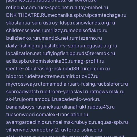
refineua.com.ru
cs-spec.net.ru
altay-mebel.ru
DNK-THEATRE.RU
mechaniks.spb.ru
ipcamtechage.ru
skosta.ru
a-sun.ru
stroy-ldsp.ru
snowlands.org.ru
childrensshoes.ru
mrlizzy.ru
mebelsofiakrd.ru
bulizhenko.ru
rumantick.net.ru
mtszerno.ru
daily-fishing.ru
glushiteli-v-spb.ru
megasat.org.ru
localization.net.ru
flyingfish.pp.ru
ds5teremok.ru
aclib.spb.ru
komissionka30.ru
mag-profit.ru
icentre-74.ru
leasing-nsk.ru
hd39.ru
rcd.com.ru
bioprot.ru
deltaextreme.ru
mirkotlov07.ru
mycrossway.ru
temamedia.ru
art-fusing.ru
cbslefort.ru
sunroadwatch.ru
citroen-yaroslavl.ru
ratnews.msk.ru
sk-if.ru
joomlamoduli.ru
academic-work.ru
bananaboys.ru
sanekua.ru
lianafrukt.ru
beta43.ru
tucsonwoori.com
alex-translation.ru
avantgardeclinics.ru
noel.msk.ru
buylq.ru
aquas-spb.ru
vilnerivne.com
bobry-2.ru
vtoroe-solnce.ru