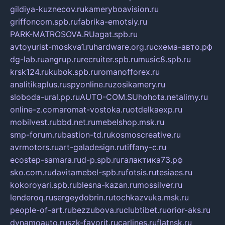
gildiya-kuznecov.ru
kameryboavision.ru
griffoncom.spb.ru
fabrika-emotsiy.ru
PARK-MATROSOVA.RU
agat.spb.ru
avtoyurist-moskva1.ru
hardware.org.ru
схема-авто.рф
dg-lab.ru
angrup.ru
recruiter.spb.ru
music8.spb.ru
krsk124.ru
kubok.spb.ru
romanofforex.ru
analitikaplus.ru
spyonline.ru
zosikamery.ru
sloboda-ural.pp.ru
AUTO-COM.SU
hohota.net
alimy.ru
online-z.com
aromat-vostoka.ru
otdelkaexp.ru
mobilvest.ru
bbd.net.ru
mebelshop.msk.ru
smp-forum.ru
bastion-td.ru
kosmoscreative.ru
avrmotors.ru
art-galadesign.ru
tiffany-c.ru
ecostep-samara.ru
d-p.spb.ru
галактика73.рф
sko.com.ru
davitamebel-spb.ru
fotsis.ru
tesiaes.ru
kokoroyari.spb.ru
blesna-kazan.ru
mossilver.ru
lenderoq.ru
sergeydobrin.ru
tochkazvuka.msk.ru
people-of-art.ru
bezzubova.ru
clubtibet.ru
orior-aks.ru
dynamoauto.ru
szk-favorit.ru
carlines.ru
flatnsk.ru