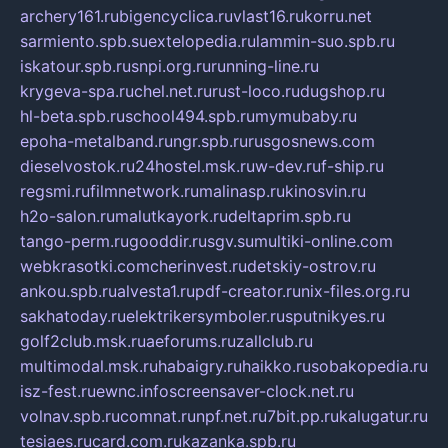
archery161.ru
bigencyclica.ru
vlast16.ru
korru.net
sarmiento.spb.su
extelopedia.ru
lammin-suo.spb.ru
iskatour.spb.ru
snpi.org.ru
running-line.ru
krygeva-spa.ru
chel.net.ru
rust-loco.ru
dugshop.ru
hl-beta.spb.ru
school494.spb.ru
mymubaby.ru
epoha-metalband.ru
ngr.spb.ru
rusgosnews.com
dieselvostok.ru
24hostel.msk.ru
w-dev.ru
f-ship.ru
regsmi.ru
filmnetwork.ru
malinasp.ru
kinosvin.ru
h2o-salon.ru
malutkayork.ru
deltaprim.spb.ru
tango-perm.ru
gooddir.ru
sgv.su
multiki-online.com
webkrasotki.com
cherinvest.ru
detskiy-ostrov.ru
ankou.spb.ru
alvesta1.ru
pdf-creator.ru
nix-files.org.ru
sakhatoday.ru
elektrikersymboler.ru
sputnikyes.ru
golf2club.msk.ru
aeforums.ru
zallclub.ru
multimodal.msk.ru
habaigry.ru
haikko.ru
sobakopedia.ru
isz-fest.ru
ewnc.info
screensaver-clock.net.ru
volnav.spb.ru
comnat.ru
npf.net.ru
7bit.pp.ru
kalugatur.ru
tesiaes.ru
card.com.ru
kazanka.spb.ru