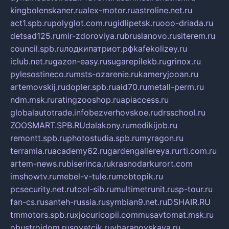
kingbolenskaner.ru
alex-motor.ru
astroline.net.ru
act1.spb.ru
polyglot.com.ru
gidlipetsk.ru
ooo-driada.ru
detsad125.ru
mir-zdoroviya.ru
bruslanovo.ru
siterem.ru
council.spb.ru
лодкипатриот.рф
kafekolizey.ru
iclub.net.ru
gazon-easy.ru
sugarepilekb.ru
grinox.ru
pylesostineco.ru
msts-ozarenie.ru
kameryjooan.ru
artemovskij.ru
dopler.spb.ru
aid70.ru
metall-perm.ru
ndm.msk.ru
ratingzooshop.ru
apiaccess.ru
globalautotrade.info
bezverhovskoe.ru
drsschool.ru
ZOOSMART.SPB.RU
dalakony.ru
medikijob.ru
remontt.spb.ru
photostudia.spb.ru
myragon.ru
terramia.ru
academy62.ru
gardengallereya.ru
rti.com.ru
artem-news.ru
biserinca.ru
krasnodarkurort.com
imshowtv.ru
mebel-v-tule.ru
mobtopik.ru
pcsecurity.net.ru
tool-sib.ru
multimetrunit.ru
sp-tour.ru
fan-cs.ru
santeh-russia.ru
symbian9.net.ru
DSHAIR.RU
tmmotors.spb.ru
xjocuricopii.com
musavtomat.msk.ru
obustrojdom.ru
sovetcik.ru
ybaranovskaya.ru