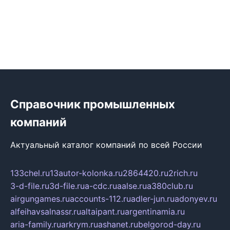
Справочник промышленных
компаний
Актуальный каталог компаний по всей России
133chel.ru
13autor-kolonka.ru
2864420.ru
2rich.ru
3-d-file.ru
3d-file.ru
a-cdc.ru
aalse.ru
a380club.ru
airgungames.ru
accounts-112.ru
adler-jun.ru
adonyev.ru
alfeihavsalnassr.ru
altaipant.ru
argentinamia.ru
aria-family.ru
arkrym.ru
ashanet.ru
belgorod-day.ru