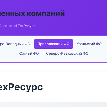
енных компаний
 Industrial ТехРесурс
ро-Западный ФО
Приволжский ФО
Уральский ФО
Южный ФО
Северо-Кавказский ФО
ТехРесурс