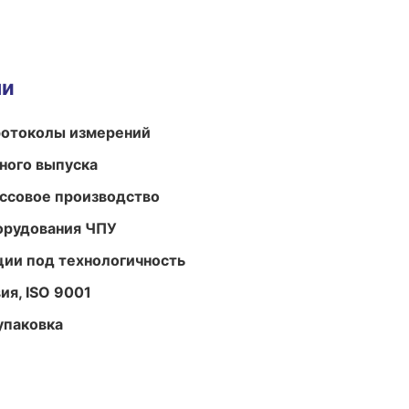
ми
ротоколы измерений
ного выпуска
ассовое производство
орудования ЧПУ
ции под технологичность
ия, ISO 9001
упаковка