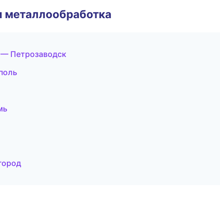
и металлообработка
 — Петрозаводск
поль
мь
город