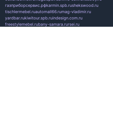
газприборсервис.рф
karmin.spb.ru
shekswood.ru
tischlermebel.ru
automall66.ru
mag-vladimir.ru
yardbar.ru
kiwitour.spb.ru
indesign.com.ru
freestylemebel.ru
bany-samara.ru
rsei.ru
naidisvoyput.ru
mgsn-invest.ru
ipkamerasannce.ru
alicante-house.ru
ibelka74.ru
cozyhouse.info
vlkargalev-studio.ru
700mb.ru
figura-ufa.ru
alina-live.ru
belarusiannews.ru
womenknow.ru
dos-vniimk.ru
sega.net.ru
dv.net.ru
phenomenonsofhistory.com
telesputnik.net.ru
wall.pp.ru
pylesosroidmi.ru
gtc-clan.ru
cligs.ru
bibikazap.ru
popova.org.ru
netwhistler.spb.ru
bellvil.ru
bonzon.ru
iss-vladik.ru
defiparis.net.ru
las-gryzas.ru
amku.ru
electednews.spb.ru
feather.org.ru
spar72.ru
tankiigri.ru
dominus.com.ru
ibtree.ru
sanykool.pp.ru
unixlib.org.ru
menatep.spb.ru
gartenterrassen.ru
printeka.ru
skvozilka.com.ru
parkovka-pub.ru
lovemobi.ru
art-ru.ru
emulatorz.com.ru
alucomp.com.ru
tatforum.com.ru