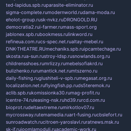
ted-lapidus.spb.ru
parasite-eliminator.ru
sigma-complete.ru
modernworld.ru
dama-moda.ru
eholot-group.ru
sk-nvkz.ru
DRONGOLD.RU
democratia2.ru
i-farmer.ru
mass-sport.org
jablonex.spb.ru
bookmess.ru
linkword.ru
refineua.com.ru
cs-spec.net.ru
altay-mebel.ru
DNK-THEATRE.RU
mechaniks.spb.ru
ipcamtechage.ru
skosta.ru
a-sun.ru
stroy-ldsp.ru
snowlands.org.ru
childrensshoes.ru
mrlizzy.ru
mebelsofiakrd.ru
bulizhenko.ru
rumantick.net.ru
mtszerno.ru
daily-fishing.ru
glushiteli-v-spb.ru
megasat.org.ru
localization.net.ru
flyingfish.pp.ru
ds5teremok.ru
aclib.spb.ru
komissionka30.ru
mag-profit.ru
icentre-74.ru
leasing-nsk.ru
hd39.ru
rcd.com.ru
bioprot.ru
deltaextreme.ru
mirkotlov07.ru
mycrossway.ru
temamedia.ru
art-fusing.ru
cbslefort.ru
sunroadwatch.ru
citroen-yaroslavl.ru
ratnews.msk.ru
sk-if.ru
joomlamoduli.ru
academic-work.ru