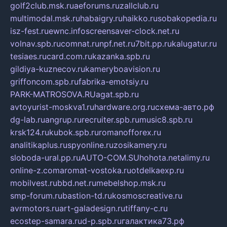
golf2club.msk.ru
aeforums.ru
zallclub.ru
multimodal.msk.ru
habaigry.ru
haikko.ru
sobakopedia.ru
isz-fest.ru
ewnc.info
screensaver-clock.net.ru
volnav.spb.ru
comnat.ru
npf.net.ru
7bit.pp.ru
kalugatur.ru
tesiaes.ru
card.com.ru
kazanka.spb.ru
gildiya-kuznecov.ru
kameryboavision.ru
griffoncom.spb.ru
fabrika-emotsiy.ru
PARK-MATROSOVA.RU
agat.spb.ru
avtoyurist-moskva1.ru
hardware.org.ru
схема-авто.рф
dg-lab.ru
angrup.ru
recruiter.spb.ru
music8.spb.ru
krsk124.ru
kubok.spb.ru
romanofforex.ru
analitikaplus.ru
spyonline.ru
zosikamery.ru
sloboda-ural.pp.ru
AUTO-COM.SU
hohota.net
alimy.ru
online-z.com
aromat-vostoka.ru
otdelkaexp.ru
mobilvest.ru
bbd.net.ru
mebelshop.msk.ru
smp-forum.ru
bastion-td.ru
kosmoscreative.ru
avrmotors.ru
art-galadesign.ru
tiffany-c.ru
ecostep-samara.ru
d-p.spb.ru
галактика73.рф