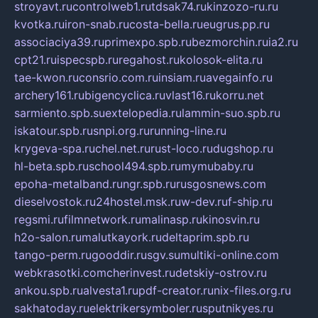
stroyavt.ru
controlweb1.ru
tdsak74.ru
kinzozo-ru.ru
kvotka.ru
iron-snab.ru
costa-bella.ru
eugrus.pp.ru
associaciya39.ru
primexpo.spb.ru
bezmorchin.ru
ia2.ru
cpt21.ru
ispecspb.ru
regahost.ru
kolosok-elita.ru
tae-kwon.ru
consrio.com.ru
insiam.ru
avegainfo.ru
archery161.ru
bigencyclica.ru
vlast16.ru
korru.net
sarmiento.spb.su
extelopedia.ru
lammin-suo.spb.ru
iskatour.spb.ru
snpi.org.ru
running-line.ru
krygeva-spa.ru
chel.net.ru
rust-loco.ru
dugshop.ru
hl-beta.spb.ru
school494.spb.ru
mymubaby.ru
epoha-metalband.ru
ngr.spb.ru
rusgosnews.com
dieselvostok.ru
24hostel.msk.ru
w-dev.ru
f-ship.ru
regsmi.ru
filmnetwork.ru
malinasp.ru
kinosvin.ru
h2o-salon.ru
malutkayork.ru
deltaprim.spb.ru
tango-perm.ru
gooddir.ru
sgv.su
multiki-online.com
webkrasotki.com
cherinvest.ru
detskiy-ostrov.ru
ankou.spb.ru
alvesta1.ru
pdf-creator.ru
nix-files.org.ru
sakhatoday.ru
elektrikersymboler.ru
sputnikyes.ru