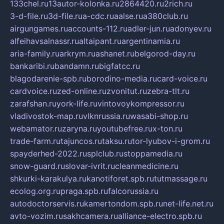
133chel.ru
13autor-kolonka.ru
2864420.ru
2rich.ru
3-d-file.ru
3d-file.ru
a-cdc.ru
aalse.ru
a380club.ru
airgungames.ru
accounts-112.ru
adler-jun.ru
adonyev.ru
alfeihavsalnassr.ru
altaipant.ru
argentinamia.ru
aria-family.ru
arkrym.ru
ashanet.ru
belgorod-day.ru
bankaribi.ru
bandamn.ru
bigfatcc.ru
blagodarenie-spb.ru
borodino-media.ru
card-voice.ru
cardvoice.ru
zed-online.ru
zvonitut.ru
zebra-tlt.ru
zarafshan.ru
york-life.ru
vintovoykompressor.ru
vladivostok-map.ru
vlknrussia.ru
wasabi-shop.ru
webamator.ru
zaryna.ru
youtubefree.ru
x-ton.ru
trade-farm.ru
tajuncos.ru
taksu.ru
tor-lyubov-i-grom.ru
spayderhed-2022.ru
splclub.ru
stoppamedia.ru
snow-guard.ru
slovar-ivrit.ru
cleanmedicine.ru
shkurki-karakulya.ru
kanotiforet.spb.ru
tutmassage.ru
ecolog.org.ru
praga.spb.ru
falcorussia.ru
autodoctorservis.ru
kamertondom.spb.ru
net-life.net.ru
avto-vozim.ru
sakhcamera.ru
alliance-electro.spb.ru