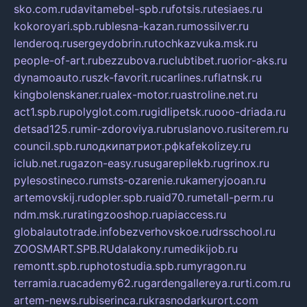
sko.com.ru
davitamebel-spb.ru
fotsis.ru
tesiaes.ru
kokoroyari.spb.ru
blesna-kazan.ru
mossilver.ru
lenderoq.ru
sergeydobrin.ru
tochkazvuka.msk.ru
people-of-art.ru
bezzubova.ru
clubtibet.ru
orior-aks.ru
dynamoauto.ru
szk-favorit.ru
carlines.ru
flatnsk.ru
kingbolenskaner.ru
alex-motor.ru
astroline.net.ru
act1.spb.ru
polyglot.com.ru
gidlipetsk.ru
ooo-driada.ru
detsad125.ru
mir-zdoroviya.ru
bruslanovo.ru
siterem.ru
council.spb.ru
лодкипатриот.рф
kafekolizey.ru
iclub.net.ru
gazon-easy.ru
sugarepilekb.ru
grinox.ru
pylesostineco.ru
msts-ozarenie.ru
kameryjooan.ru
artemovskij.ru
dopler.spb.ru
aid70.ru
metall-perm.ru
ndm.msk.ru
ratingzooshop.ru
apiaccess.ru
globalautotrade.info
bezverhovskoe.ru
drsschool.ru
ZOOSMART.SPB.RU
dalakony.ru
medikijob.ru
remontt.spb.ru
photostudia.spb.ru
myragon.ru
terramia.ru
academy62.ru
gardengallereya.ru
rti.com.ru
artem-news.ru
biserinca.ru
krasnodarkurort.com