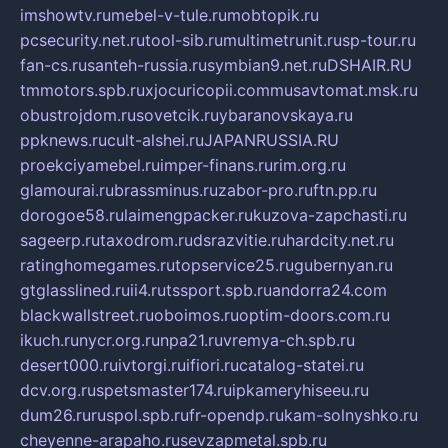
imshowtv.ru
mebel-v-tule.ru
mobtopik.ru
pcsecurity.net.ru
tool-sib.ru
multimetrunit.ru
sp-tour.ru
fan-cs.ru
santeh-russia.ru
symbian9.net.ru
DSHAIR.RU
tmmotors.spb.ru
xjocuricopii.com
musavtomat.msk.ru
obustrojdom.ru
sovetcik.ru
ybaranovskaya.ru
ppknews.ru
cult-alshei.ru
JAPANRUSSIA.RU
proekciyamebel.ru
imper-finans.ru
rim.org.ru
glamourai.ru
brassminus.ru
zabor-pro.ru
ftn.pp.ru
dorogoe58.ru
laimengpacker.ru
kuzova-zapchasti.ru
sageerp.ru
taxodrom.ru
dsrazvitie.ru
hardcity.net.ru
ratinghomegames.ru
topservice25.ru
gubernyan.ru
gtglasslined.ru
ii4.ru
tssport.spb.ru
andorra24.com
blackwallstreet.ru
oboimos.ru
optim-doors.com.ru
ikuch.ru
nycr.org.ru
npa21.ru
vremya-ch.spb.ru
desert000.ru
ivtorgi.ru
ifiori.ru
catalog-statei.ru
dcv.org.ru
spetsmaster174.ru
ipkameryhiseeu.ru
dum26.ru
ruspol.spb.ru
fr-opendp.ru
kam-solnyshko.ru
cheyenne-arapaho.ru
sevzapmetal.spb.ru