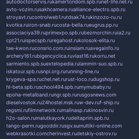
autodoctorservis.ru
kamertondom.spb.ru
net-life.net.ru
avto-vozim.ru
sakhcamera.ru
alliance-electro.spb.ru
stroyavt.ru
controlweb1.ru
tdsak74.ru
kinzozo-ru.ru
kvotka.ru
iron-snab.ru
costa-bella.ru
eugrus.pp.ru
associaciya39.ru
primexpo.spb.ru
bezmorchin.ru
ia2.ru
cpt21.ru
ispecspb.ru
regahost.ru
kolosok-elita.ru
tae-kwon.ru
consrio.com.ru
insiam.ru
avegainfo.ru
archery161.ru
bigencyclica.ru
vlast16.ru
korru.net
sarmiento.spb.su
extelopedia.ru
lammin-suo.spb.ru
iskatour.spb.ru
snpi.org.ru
running-line.ru
krygeva-spa.ru
chel.net.ru
rust-loco.ru
dugshop.ru
hl-beta.spb.ru
school494.spb.ru
mymubaby.ru
epoha-metalband.ru
ngr.spb.ru
rusgosnews.com
dieselvostok.ru
24hostel.msk.ru
w-dev.ru
f-ship.ru
regsmi.ru
filmnetwork.ru
malinasp.ru
kinosvin.ru
h2o-salon.ru
malutkayork.ru
deltaprim.spb.ru
tango-perm.ru
gooddir.ru
sgv.su
multiki-online.com
webkrasotki.com
cherinvest.ru
detskiy-ostrov.ru