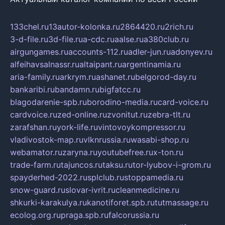
133chel.ru
13autor-kolonka.ru
2864420.ru
2rich.ru
3-d-file.ru
3d-file.ru
a-cdc.ru
aalse.ru
a380club.ru
airgungames.ru
accounts-112.ru
adler-jun.ru
adonyev.ru
alfeihavsalnassr.ru
altaipant.ru
argentinamia.ru
aria-family.ru
arkrym.ru
ashanet.ru
belgorod-day.ru
bankaribi.ru
bandamn.ru
bigfatcc.ru
blagodarenie-spb.ru
borodino-media.ru
card-voice.ru
cardvoice.ru
zed-online.ru
zvonitut.ru
zebra-tlt.ru
zarafshan.ru
york-life.ru
vintovoykompressor.ru
vladivostok-map.ru
vlknrussia.ru
wasabi-shop.ru
webamator.ru
zaryna.ru
youtubefree.ru
x-ton.ru
trade-farm.ru
tajuncos.ru
taksu.ru
tor-lyubov-i-grom.ru
spayderhed-2022.ru
splclub.ru
stoppamedia.ru
snow-guard.ru
slovar-ivrit.ru
cleanmedicine.ru
shkurki-karakulya.ru
kanotiforet.spb.ru
tutmassage.ru
ecolog.org.ru
praga.spb.ru
falcorussia.ru