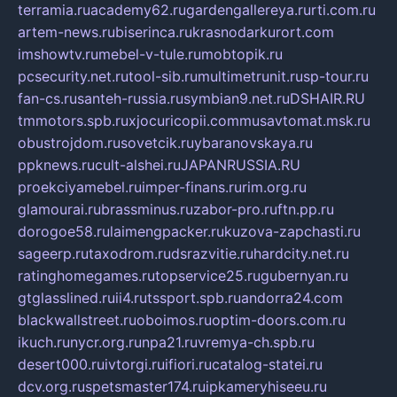
terramia.ru
academy62.ru
gardengallereya.ru
rti.com.ru
artem-news.ru
biserinca.ru
krasnodarkurort.com
imshowtv.ru
mebel-v-tule.ru
mobtopik.ru
pcsecurity.net.ru
tool-sib.ru
multimetrunit.ru
sp-tour.ru
fan-cs.ru
santeh-russia.ru
symbian9.net.ru
DSHAIR.RU
tmmotors.spb.ru
xjocuricopii.com
musavtomat.msk.ru
obustrojdom.ru
sovetcik.ru
ybaranovskaya.ru
ppknews.ru
cult-alshei.ru
JAPANRUSSIA.RU
proekciyamebel.ru
imper-finans.ru
rim.org.ru
glamourai.ru
brassminus.ru
zabor-pro.ru
ftn.pp.ru
dorogoe58.ru
laimengpacker.ru
kuzova-zapchasti.ru
sageerp.ru
taxodrom.ru
dsrazvitie.ru
hardcity.net.ru
ratinghomegames.ru
topservice25.ru
gubernyan.ru
gtglasslined.ru
ii4.ru
tssport.spb.ru
andorra24.com
blackwallstreet.ru
oboimos.ru
optim-doors.com.ru
ikuch.ru
nycr.org.ru
npa21.ru
vremya-ch.spb.ru
desert000.ru
ivtorgi.ru
ifiori.ru
catalog-statei.ru
dcv.org.ru
spetsmaster174.ru
ipkameryhiseeu.ru