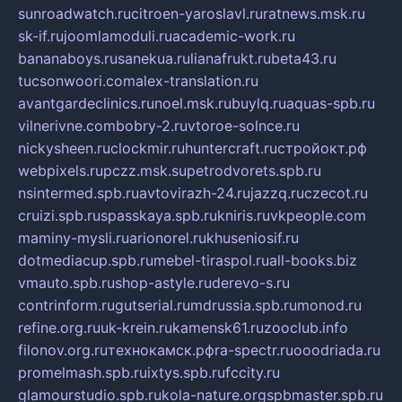
sunroadwatch.ru
citroen-yaroslavl.ru
ratnews.msk.ru
sk-if.ru
joomlamoduli.ru
academic-work.ru
bananaboys.ru
sanekua.ru
lianafrukt.ru
beta43.ru
tucsonwoori.com
alex-translation.ru
avantgardeclinics.ru
noel.msk.ru
buylq.ru
aquas-spb.ru
vilnerivne.com
bobry-2.ru
vtoroe-solnce.ru
nickysheen.ru
clockmir.ru
huntercraft.ru
стройокт.рф
webpixels.ru
pczz.msk.su
petrodvorets.spb.ru
nsintermed.spb.ru
avtovirazh-24.ru
jazzq.ru
czecot.ru
cruizi.spb.ru
spasskaya.spb.ru
kniris.ru
vkpeople.com
maminy-mysli.ru
arionorel.ru
khuseniosif.ru
dotmediacup.spb.ru
mebel-tiraspol.ru
all-books.biz
vmauto.spb.ru
shop-astyle.ru
derevo-s.ru
contrinform.ru
gutserial.ru
mdrussia.spb.ru
monod.ru
refine.org.ru
uk-krein.ru
kamensk61.ru
zooclub.info
filonov.org.ru
технокамск.рф
ra-spectr.ru
ooodriada.ru
promelmash.spb.ru
ixtys.spb.ru
fccity.ru
glamourstudio.spb.ru
kola-nature.org
spbmaster.spb.ru