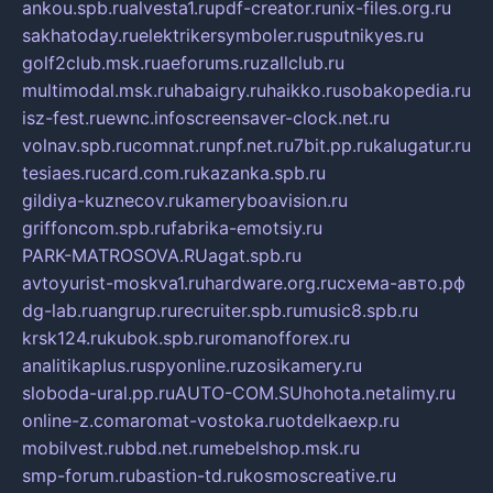
ankou.spb.ru
alvesta1.ru
pdf-creator.ru
nix-files.org.ru
sakhatoday.ru
elektrikersymboler.ru
sputnikyes.ru
golf2club.msk.ru
aeforums.ru
zallclub.ru
multimodal.msk.ru
habaigry.ru
haikko.ru
sobakopedia.ru
isz-fest.ru
ewnc.info
screensaver-clock.net.ru
volnav.spb.ru
comnat.ru
npf.net.ru
7bit.pp.ru
kalugatur.ru
tesiaes.ru
card.com.ru
kazanka.spb.ru
gildiya-kuznecov.ru
kameryboavision.ru
griffoncom.spb.ru
fabrika-emotsiy.ru
PARK-MATROSOVA.RU
agat.spb.ru
avtoyurist-moskva1.ru
hardware.org.ru
схема-авто.рф
dg-lab.ru
angrup.ru
recruiter.spb.ru
music8.spb.ru
krsk124.ru
kubok.spb.ru
romanofforex.ru
analitikaplus.ru
spyonline.ru
zosikamery.ru
sloboda-ural.pp.ru
AUTO-COM.SU
hohota.net
alimy.ru
online-z.com
aromat-vostoka.ru
otdelkaexp.ru
mobilvest.ru
bbd.net.ru
mebelshop.msk.ru
smp-forum.ru
bastion-td.ru
kosmoscreative.ru