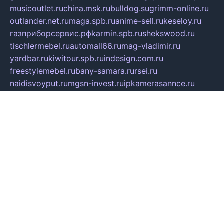
musicoutlet.ru
china.msk.ru
bulldog.su
grimm-online.ru
outlander.net.ru
maga.spb.ru
anime-sell.ru
keseloy.ru
газприборсервис.рф
karmin.spb.ru
shekswood.ru
tischlermebel.ru
automall66.ru
mag-vladimir.ru
yardbar.ru
kiwitour.spb.ru
indesign.com.ru
freestylemebel.ru
bany-samara.ru
rsei.ru
naidisvoyput.ru
mgsn-invest.ru
ipkamerasannce.ru
alicante-house.ru
ibelka74.ru
cozyhouse.info
vlkargalev-studio.ru
700mb.ru
figura-ufa.ru
alina-live.ru
belarusiannews.ru
womenknow.ru
dos-vniimk.ru
sega.net.ru
dv.net.ru
phenomenonsofhistory.com
telesputnik.net.ru
wall.pp.ru
pylesosroidmi.ru
gtc-clan.ru
cligs.ru
bibikazap.ru
popova.org.ru
netwhistler.spb.ru
bellvil.ru
bonzon.ru
iss-vladik.ru
defiparis.net.ru
las-gryzas.ru
amku.ru
electednews.spb.ru
feather.org.ru
spar72.ru
tankiigri.ru
dominus.com.ru
ibtree.ru
sanykool.pp.ru
unixlib.org.ru
menatep.spb.ru
gartenterrassen.ru
printeka.ru