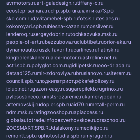
avrmotors.ru
art-galadesign.ru
tiffany-c.ru
ecostep-samara.ru
d-p.spb.ru
галактика73.рф
sko.com.ru
davitamebel-spb.ru
fotsis.ru
tesiaes.ru
kokoroyari.spb.ru
blesna-kazan.ru
mossilver.ru
lenderoq.ru
sergeydobrin.ru
tochkazvuka.msk.ru
people-of-art.ru
bezzubova.ru
clubtibet.ru
orior-aks.ru
dynamoauto.ru
szk-favorit.ru
carlines.ru
flatnsk.ru
kingbolenskaner.ru
alex-motor.ru
astroline.net.ru
act1.spb.ru
polyglot.com.ru
gidlipetsk.ru
ooo-driada.ru
detsad125.ru
mir-zdoroviya.ru
bruslanovo.ru
siterem.ru
council.spb.ru
лодкипатриот.рф
kafekolizey.ru
iclub.net.ru
gazon-easy.ru
sugarepilekb.ru
grinox.ru
pylesostineco.ru
msts-ozarenie.ru
kameryjooan.ru
artemovskij.ru
dopler.spb.ru
aid70.ru
metall-perm.ru
ndm.msk.ru
ratingzooshop.ru
apiaccess.ru
globalautotrade.info
bezverhovskoe.ru
drsschool.ru
ZOOSMART.SPB.RU
dalakony.ru
medikijob.ru
remontt.spb.ru
photostudia.spb.ru
myragon.ru