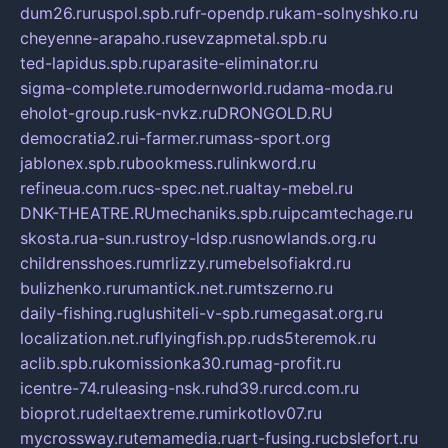
dum26.ru
ruspol.spb.ru
fr-opendp.ru
kam-solnyshko.ru
cheyenne-arapaho.ru
sevzapmetal.spb.ru
ted-lapidus.spb.ru
parasite-eliminator.ru
sigma-complete.ru
modernworld.ru
dama-moda.ru
eholot-group.ru
sk-nvkz.ru
DRONGOLD.RU
democratia2.ru
i-farmer.ru
mass-sport.org
jablonex.spb.ru
bookmess.ru
linkword.ru
refineua.com.ru
cs-spec.net.ru
altay-mebel.ru
DNK-THEATRE.RU
mechaniks.spb.ru
ipcamtechage.ru
skosta.ru
a-sun.ru
stroy-ldsp.ru
snowlands.org.ru
childrensshoes.ru
mrlizzy.ru
mebelsofiakrd.ru
bulizhenko.ru
rumantick.net.ru
mtszerno.ru
daily-fishing.ru
glushiteli-v-spb.ru
megasat.org.ru
localization.net.ru
flyingfish.pp.ru
ds5teremok.ru
aclib.spb.ru
komissionka30.ru
mag-profit.ru
icentre-74.ru
leasing-nsk.ru
hd39.ru
rcd.com.ru
bioprot.ru
deltaextreme.ru
mirkotlov07.ru
mycrossway.ru
temamedia.ru
art-fusing.ru
cbslefort.ru