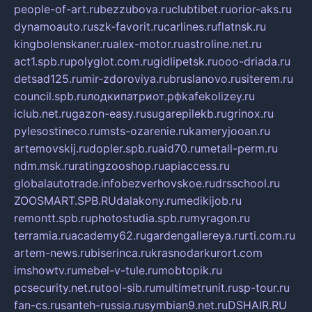
people-of-art.ru
bezzubova.ru
clubtibet.ru
orior-aks.ru
dynamoauto.ru
szk-favorit.ru
carlines.ru
flatnsk.ru
kingbolenskaner.ru
alex-motor.ru
astroline.net.ru
act1.spb.ru
polyglot.com.ru
gidlipetsk.ru
ooo-driada.ru
detsad125.ru
mir-zdoroviya.ru
bruslanovo.ru
siterem.ru
council.spb.ru
лодкипатриот.рф
kafekolizey.ru
iclub.net.ru
gazon-easy.ru
sugarepilekb.ru
grinox.ru
pylesostineco.ru
msts-ozarenie.ru
kameryjooan.ru
artemovskij.ru
dopler.spb.ru
aid70.ru
metall-perm.ru
ndm.msk.ru
ratingzooshop.ru
apiaccess.ru
globalautotrade.info
bezverhovskoe.ru
drsschool.ru
ZOOSMART.SPB.RU
dalakony.ru
medikijob.ru
remontt.spb.ru
photostudia.spb.ru
myragon.ru
terramia.ru
academy62.ru
gardengallereya.ru
rti.com.ru
artem-news.ru
biserinca.ru
krasnodarkurort.com
imshowtv.ru
mebel-v-tule.ru
mobtopik.ru
pcsecurity.net.ru
tool-sib.ru
multimetrunit.ru
sp-tour.ru
fan-cs.ru
santeh-russia.ru
symbian9.net.ru
DSHAIR.RU