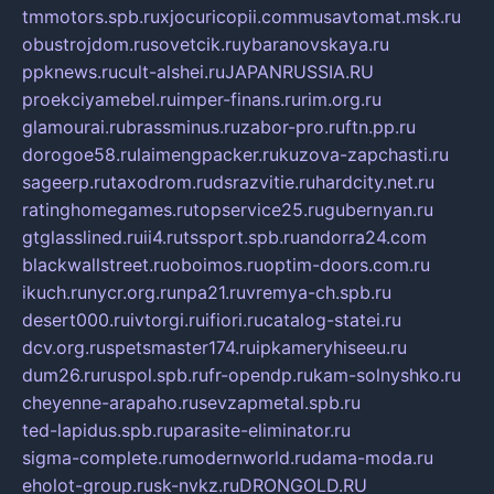
tmmotors.spb.ru
xjocuricopii.com
musavtomat.msk.ru
obustrojdom.ru
sovetcik.ru
ybaranovskaya.ru
ppknews.ru
cult-alshei.ru
JAPANRUSSIA.RU
proekciyamebel.ru
imper-finans.ru
rim.org.ru
glamourai.ru
brassminus.ru
zabor-pro.ru
ftn.pp.ru
dorogoe58.ru
laimengpacker.ru
kuzova-zapchasti.ru
sageerp.ru
taxodrom.ru
dsrazvitie.ru
hardcity.net.ru
ratinghomegames.ru
topservice25.ru
gubernyan.ru
gtglasslined.ru
ii4.ru
tssport.spb.ru
andorra24.com
blackwallstreet.ru
oboimos.ru
optim-doors.com.ru
ikuch.ru
nycr.org.ru
npa21.ru
vremya-ch.spb.ru
desert000.ru
ivtorgi.ru
ifiori.ru
catalog-statei.ru
dcv.org.ru
spetsmaster174.ru
ipkameryhiseeu.ru
dum26.ru
ruspol.spb.ru
fr-opendp.ru
kam-solnyshko.ru
cheyenne-arapaho.ru
sevzapmetal.spb.ru
ted-lapidus.spb.ru
parasite-eliminator.ru
sigma-complete.ru
modernworld.ru
dama-moda.ru
eholot-group.ru
sk-nvkz.ru
DRONGOLD.RU