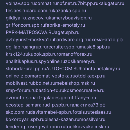
volnav.spb.ru
comnat.ru
npf.net.ru
7bit.pp.ru
kalugatur.ru
tesiaes.ru
card.com.ru
kazanka.spb.ru
gildiya-kuznecov.ru
kameryboavision.ru
griffoncom.spb.ru
fabrika-emotsiy.ru
PARK-MATROSOVA.RU
agat.spb.ru
avtoyurist-moskva1.ru
hardware.org.ru
схема-авто.рф
dg-lab.ru
angrup.ru
recruiter.spb.ru
music8.spb.ru
krsk124.ru
kubok.spb.ru
romanofforex.ru
analitikaplus.ru
spyonline.ru
zosikamery.ru
sloboda-ural.pp.ru
AUTO-COM.SU
hohota.net
alimy.ru
online-z.com
aromat-vostoka.ru
otdelkaexp.ru
mobilvest.ru
bbd.net.ru
mebelshop.msk.ru
smp-forum.ru
bastion-td.ru
kosmoscreative.ru
avrmotors.ru
art-galadesign.ru
tiffany-c.ru
ecostep-samara.ru
d-p.spb.ru
галактика73.рф
sko.com.ru
davitamebel-spb.ru
fotsis.ru
tesiaes.ru
kokoroyari.spb.ru
blesna-kazan.ru
mossilver.ru
lenderoq.ru
sergeydobrin.ru
tochkazvuka.msk.ru