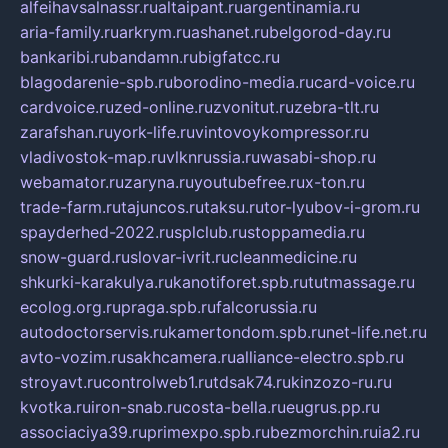
alfeihavsalnassr.ru
altaipant.ru
argentinamia.ru
aria-family.ru
arkrym.ru
ashanet.ru
belgorod-day.ru
bankaribi.ru
bandamn.ru
bigfatcc.ru
blagodarenie-spb.ru
borodino-media.ru
card-voice.ru
cardvoice.ru
zed-online.ru
zvonitut.ru
zebra-tlt.ru
zarafshan.ru
york-life.ru
vintovoykompressor.ru
vladivostok-map.ru
vlknrussia.ru
wasabi-shop.ru
webamator.ru
zaryna.ru
youtubefree.ru
x-ton.ru
trade-farm.ru
tajuncos.ru
taksu.ru
tor-lyubov-i-grom.ru
spayderhed-2022.ru
splclub.ru
stoppamedia.ru
snow-guard.ru
slovar-ivrit.ru
cleanmedicine.ru
shkurki-karakulya.ru
kanotiforet.spb.ru
tutmassage.ru
ecolog.org.ru
praga.spb.ru
falcorussia.ru
autodoctorservis.ru
kamertondom.spb.ru
net-life.net.ru
avto-vozim.ru
sakhcamera.ru
alliance-electro.spb.ru
stroyavt.ru
controlweb1.ru
tdsak74.ru
kinzozo-ru.ru
kvotka.ru
iron-snab.ru
costa-bella.ru
eugrus.pp.ru
associaciya39.ru
primexpo.spb.ru
bezmorchin.ru
ia2.ru