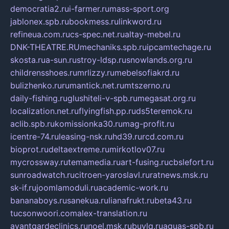
democratia2.ru
i-farmer.ru
mass-sport.org
jablonex.spb.ru
bookmess.ru
linkword.ru
refineua.com.ru
cs-spec.net.ru
altay-mebel.ru
DNK-THEATRE.RU
mechaniks.spb.ru
ipcamtechage.ru
skosta.ru
a-sun.ru
stroy-ldsp.ru
snowlands.org.ru
childrensshoes.ru
mrlizzy.ru
mebelsofiakrd.ru
bulizhenko.ru
rumantick.net.ru
mtszerno.ru
daily-fishing.ru
glushiteli-v-spb.ru
megasat.org.ru
localization.net.ru
flyingfish.pp.ru
ds5teremok.ru
aclib.spb.ru
komissionka30.ru
mag-profit.ru
icentre-74.ru
leasing-nsk.ru
hd39.ru
rcd.com.ru
bioprot.ru
deltaextreme.ru
mirkotlov07.ru
mycrossway.ru
temamedia.ru
art-fusing.ru
cbslefort.ru
sunroadwatch.ru
citroen-yaroslavl.ru
ratnews.msk.ru
sk-if.ru
joomlamoduli.ru
academic-work.ru
bananaboys.ru
sanekua.ru
lianafrukt.ru
beta43.ru
tucsonwoori.com
alex-translation.ru
avantgardeclinics.ru
noel.msk.ru
buylq.ru
aquas-spb.ru