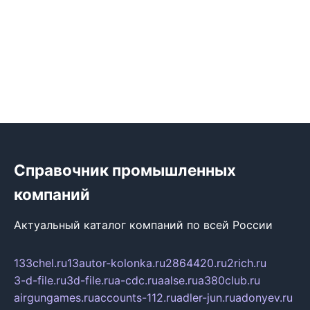
Справочник промышленных
компаний
Актуальный каталог компаний по всей России
133chel.ru
13autor-kolonka.ru
2864420.ru
2rich.ru
3-d-file.ru
3d-file.ru
a-cdc.ru
aalse.ru
a380club.ru
airgungames.ru
accounts-112.ru
adler-jun.ru
adonyev.ru