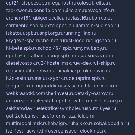
cpt21.ru
ispecspb.ru
regahost.ru
kolosok-elita.ru
tae-kwon.ru
consrio.com.ru
insiam.ru
avegainfo.ru
archery161.ru
bigencyclica.ru
vlast16.ru
korru.net
sarmiento.spb.su
extelopedia.ru
lammin-suo.spb.ru
iskatour.spb.ru
snpi.org.ru
running-line.ru
krygeva-spa.ru
chel.net.ru
rust-loco.ru
dugshop.ru
hl-beta.spb.ru
school494.spb.ru
mymubaby.ru
epoha-metalband.ru
ngr.spb.ru
rusgosnews.com
dieselvostok.ru
24hostel.msk.ru
w-dev.ru
f-ship.ru
regsmi.ru
filmnetwork.ru
malinasp.ru
kinosvin.ru
h2o-salon.ru
malutkayork.ru
deltaprim.spb.ru
tango-perm.ru
gooddir.ru
sgv.su
multiki-online.com
webkrasotki.com
cherinvest.ru
detskiy-ostrov.ru
ankou.spb.ru
alvesta1.ru
pdf-creator.ru
nix-files.org.ru
sakhatoday.ru
elektrikersymboler.ru
sputnikyes.ru
golf2club.msk.ru
aeforums.ru
zallclub.ru
multimodal.msk.ru
habaigry.ru
haikko.ru
sobakopedia.ru
isz-fest.ru
ewnc.info
screensaver-clock.net.ru