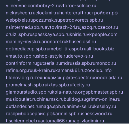
vilnerivne.com
bobry-2.ru
vtoroe-solnce.ru
nickysheen.ru
clockmir.ru
huntercraft.ru
стройокт.рф
webpixels.ru
pczz.msk.su
petrodvorets.spb.ru
nsintermed.spb.ru
avtovirazh-24.ru
jazzq.ru
czecot.ru
cruizi.spb.ru
spasskaya.spb.ru
kniris.ru
vkpeople.com
maminy-mysli.ru
arionorel.ru
khuseniosif.ru
dotmediacup.spb.ru
mebel-tiraspol.ru
all-books.biz
vmauto.spb.ru
shop-astyle.ru
derevo-s.ru
contrinform.ru
gutserial.ru
mdrussia.spb.ru
monod.ru
refine.org.ru
uk-krein.ru
kamensk61.ru
zooclub.info
filonov.org.ru
технокамск.рф
ra-spectr.ru
ooodriada.ru
promelmash.spb.ru
ixtys.spb.ru
fccity.ru
glamourstudio.spb.ru
kola-nature.org
spbmaster.spb.ru
musicoutlet.ru
china.msk.ru
bulldog.su
grimm-online.ru
outlander.net.ru
maga.spb.ru
anime-sell.ru
keseloy.ru
газприборсервис.рф
karmin.spb.ru
shekswood.ru
tischlermebel.ru
automall66.ru
mag-vladimir.ru
yardbar.ru
kiwitour.spb.ru
indesign.com.ru