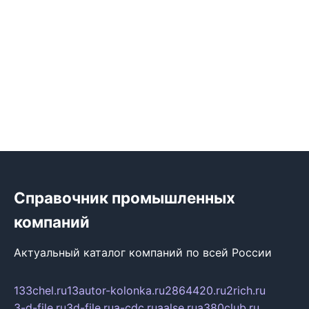
Справочник промышленных
компаний
Актуальный каталог компаний по всей России
133chel.ru
13autor-kolonka.ru
2864420.ru
2rich.ru
3-d-file.ru
3d-file.ru
a-cdc.ru
aalse.ru
a380club.ru