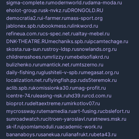
sigma-complete.ru
modernworld.ru
dama-moda.ru
eholot-group.ru
sk-nvkz.ru
DRONGOLD.RU
democratia2.ru
i-farmer.ru
mass-sport.org
jablonex.spb.ru
bookmess.ru
linkword.ru
refineua.com.ru
cs-spec.net.ru
altay-mebel.ru
DNK-THEATRE.RU
mechaniks.spb.ru
ipcamtechage.ru
skosta.ru
a-sun.ru
stroy-ldsp.ru
snowlands.org.ru
childrensshoes.ru
mrlizzy.ru
mebelsofiakrd.ru
bulizhenko.ru
rumantick.net.ru
mtszerno.ru
daily-fishing.ru
glushiteli-v-spb.ru
megasat.org.ru
localization.net.ru
flyingfish.pp.ru
ds5teremok.ru
aclib.spb.ru
komissionka30.ru
mag-profit.ru
icentre-74.ru
leasing-nsk.ru
hd39.ru
rcd.com.ru
bioprot.ru
deltaextreme.ru
mirkotlov07.ru
mycrossway.ru
temamedia.ru
art-fusing.ru
cbslefort.ru
sunroadwatch.ru
citroen-yaroslavl.ru
ratnews.msk.ru
sk-if.ru
joomlamoduli.ru
academic-work.ru
bananaboys.ru
sanekua.ru
lianafrukt.ru
beta43.ru