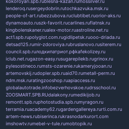
kokoroyari.spb.ru
blesna-kazan.ru
mossilver.ru
lenderoq.ru
sergeydobrin.ru
tochkazvuka.msk.ru
people-of-art.ru
bezzubova.ru
clubtibet.ru
orior-aks.ru
dynamoauto.ru
szk-favorit.ru
carlines.ru
flatnsk.ru
kingbolenskaner.ru
alex-motor.ru
astroline.net.ru
act1.spb.ru
polyglot.com.ru
gidlipetsk.ru
ooo-driada.ru
detsad125.ru
mir-zdoroviya.ru
bruslanovo.ru
siterem.ru
council.spb.ru
лодкипатриот.рф
kafekolizey.ru
iclub.net.ru
gazon-easy.ru
sugarepilekb.ru
grinox.ru
pylesostineco.ru
msts-ozarenie.ru
kameryjooan.ru
artemovskij.ru
dopler.spb.ru
aid70.ru
metall-perm.ru
ndm.msk.ru
ratingzooshop.ru
apiaccess.ru
globalautotrade.info
bezverhovskoe.ru
drsschool.ru
ZOOSMART.SPB.RU
dalakony.ru
medikijob.ru
remontt.spb.ru
photostudia.spb.ru
myragon.ru
terramia.ru
academy62.ru
gardengallereya.ru
rti.com.ru
artem-news.ru
biserinca.ru
krasnodarkurort.com
imshowtv.ru
mebel-v-tule.ru
mobtopik.ru