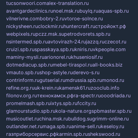
tucsonwoori.com
alex-translation.ru
avantgardeclinics.ru
noel.msk.ru
buylq.ru
aquas-spb.ru
vilnerivne.com
bobry-2.ru
vtoroe-solnce.ru
nickysheen.ru
clockmir.ru
huntercraft.ru
стройокт.рф
webpixels.ru
pczz.msk.su
petrodvorets.spb.ru
nsintermed.spb.ru
avtovirazh-24.ru
jazzq.ru
czecot.ru
cruizi.spb.ru
spasskaya.spb.ru
kniris.ru
vkpeople.com
maminy-mysli.ru
arionorel.ru
khuseniosif.ru
dotmediacup.spb.ru
mebel-tiraspol.ru
all-books.biz
vmauto.spb.ru
shop-astyle.ru
derevo-s.ru
contrinform.ru
gutserial.ru
mdrussia.spb.ru
monod.ru
refine.org.ru
uk-krein.ru
kamensk61.ru
zooclub.info
filonov.org.ru
технокамск.рф
ra-spectr.ru
ooodriada.ru
promelmash.spb.ru
ixtys.spb.ru
fccity.ru
glamourstudio.spb.ru
kola-nature.org
spbmaster.spb.ru
musicoutlet.ru
china.msk.ru
bulldog.su
grimm-online.ru
outlander.net.ru
maga.spb.ru
anime-sell.ru
keseloy.ru
газприборсервис.рф
karmin.spb.ru
shekswood.ru