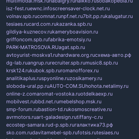
multimodal.msk.ru
habaigry.ru
haikko.ru
sobakopedia.ru
isz-fest.ru
ewnc.info
screensaver-clock.net.ru
volnav.spb.ru
comnat.ru
npf.net.ru
7bit.pp.ru
kalugatur.ru
tesiaes.ru
card.com.ru
kazanka.spb.ru
gildiya-kuznecov.ru
kameryboavision.ru
griffoncom.spb.ru
fabrika-emotsiy.ru
PARK-MATROSOVA.RU
agat.spb.ru
avtoyurist-moskva1.ru
hardware.org.ru
схема-авто.рф
dg-lab.ru
angrup.ru
recruiter.spb.ru
music8.spb.ru
krsk124.ru
kubok.spb.ru
romanofforex.ru
analitikaplus.ru
spyonline.ru
zosikamery.ru
sloboda-ural.pp.ru
AUTO-COM.SU
hohota.net
alimy.ru
online-z.com
aromat-vostoka.ru
otdelkaexp.ru
mobilvest.ru
bbd.net.ru
mebelshop.msk.ru
smp-forum.ru
bastion-td.ru
kosmoscreative.ru
avrmotors.ru
art-galadesign.ru
tiffany-c.ru
ecostep-samara.ru
d-p.spb.ru
галактика73.рф
sko.com.ru
davitamebel-spb.ru
fotsis.ru
tesiaes.ru