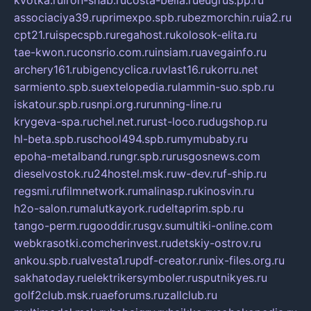
associaciya39.ru
primexpo.spb.ru
bezmorchin.ru
ia2.ru
cpt21.ru
ispecspb.ru
regahost.ru
kolosok-elita.ru
tae-kwon.ru
consrio.com.ru
insiam.ru
avegainfo.ru
archery161.ru
bigencyclica.ru
vlast16.ru
korru.net
sarmiento.spb.su
extelopedia.ru
lammin-suo.spb.ru
iskatour.spb.ru
snpi.org.ru
running-line.ru
krygeva-spa.ru
chel.net.ru
rust-loco.ru
dugshop.ru
hl-beta.spb.ru
school494.spb.ru
mymubaby.ru
epoha-metalband.ru
ngr.spb.ru
rusgosnews.com
dieselvostok.ru
24hostel.msk.ru
w-dev.ru
f-ship.ru
regsmi.ru
filmnetwork.ru
malinasp.ru
kinosvin.ru
h2o-salon.ru
malutkayork.ru
deltaprim.spb.ru
tango-perm.ru
gooddir.ru
sgv.su
multiki-online.com
webkrasotki.com
cherinvest.ru
detskiy-ostrov.ru
ankou.spb.ru
alvesta1.ru
pdf-creator.ru
nix-files.org.ru
sakhatoday.ru
elektrikersymboler.ru
sputnikyes.ru
golf2club.msk.ru
aeforums.ru
zallclub.ru