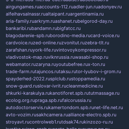
airgungames.ru
accounts-112.ru
adler-jun.ru
adonyev.ru
alfeihavsalnassr.ru
altaipant.ru
argentinamia.ru
aria-family.ru
arkrym.ru
ashanet.ru
belgorod-day.ru
bankaribi.ru
bandamn.ru
bigfatcc.ru
blagodarenie-spb.ru
borodino-media.ru
card-voice.ru
cardvoice.ru
zed-online.ru
zvonitut.ru
zebra-tlt.ru
zarafshan.ru
york-life.ru
vintovoykompressor.ru
vladivostok-map.ru
vlknrussia.ru
wasabi-shop.ru
webamator.ru
zaryna.ru
youtubefree.ru
x-ton.ru
trade-farm.ru
tajuncos.ru
taksu.ru
tor-lyubov-i-grom.ru
spayderhed-2022.ru
splclub.ru
stoppamedia.ru
snow-guard.ru
slovar-ivrit.ru
cleanmedicine.ru
shkurki-karakulya.ru
kanotiforet.spb.ru
tutmassage.ru
ecolog.org.ru
praga.spb.ru
falcorussia.ru
autodoctorservis.ru
kamertondom.spb.ru
net-life.net.ru
avto-vozim.ru
sakhcamera.ru
alliance-electro.spb.ru
stroyavt.ru
controlweb1.ru
tdsak74.ru
kinzozo-ru.ru
kvotka.ru
iron-snab.ru
costa-bella.ru
eugrus.pp.ru