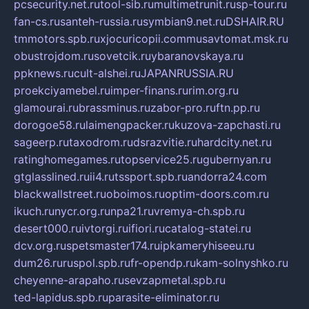
pcsecurity.net.ru
tool-sib.ru
multimetrunit.ru
sp-tour.ru
fan-cs.ru
santeh-russia.ru
symbian9.net.ru
DSHAIR.RU
tmmotors.spb.ru
xjocuricopii.com
musavtomat.msk.ru
obustrojdom.ru
sovetcik.ru
ybaranovskaya.ru
ppknews.ru
cult-alshei.ru
JAPANRUSSIA.RU
proekciyamebel.ru
imper-finans.ru
rim.org.ru
glamourai.ru
brassminus.ru
zabor-pro.ru
ftn.pp.ru
dorogoe58.ru
laimengpacker.ru
kuzova-zapchasti.ru
sageerp.ru
taxodrom.ru
dsrazvitie.ru
hardcity.net.ru
ratinghomegames.ru
topservice25.ru
gubernyan.ru
gtglasslined.ru
ii4.ru
tssport.spb.ru
andorra24.com
blackwallstreet.ru
oboimos.ru
optim-doors.com.ru
ikuch.ru
nycr.org.ru
npa21.ru
vremya-ch.spb.ru
desert000.ru
ivtorgi.ru
ifiori.ru
catalog-statei.ru
dcv.org.ru
spetsmaster174.ru
ipkameryhiseeu.ru
dum26.ru
ruspol.spb.ru
fr-opendp.ru
kam-solnyshko.ru
cheyenne-arapaho.ru
sevzapmetal.spb.ru
ted-lapidus.spb.ru
parasite-eliminator.ru