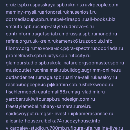
cruizi.spb.ru
spasskaya.spb.ru
kniris.ru
vkpeople.com
maminy-mysli.ru
arionorel.ru
khuseniosif.ru
dotmediacup.spb.ru
mebel-tiraspol.ru
all-books.biz
vmauto.spb.ru
shop-astyle.ru
derevo-s.ru
contrinform.ru
gutserial.ru
mdrussia.spb.ru
monod.ru
refine.org.ru
uk-krein.ru
kamensk61.ru
zooclub.info
filonov.org.ru
технокамск.рф
ra-spectr.ru
ooodriada.ru
promelmash.spb.ru
ixtys.spb.ru
fccity.ru
glamourstudio.spb.ru
kola-nature.org
spbmaster.spb.ru
musicoutlet.ru
china.msk.ru
bulldog.su
grimm-online.ru
outlander.net.ru
maga.spb.ru
anime-sell.ru
keseloy.ru
газприборсервис.рф
karmin.spb.ru
shekswood.ru
tischlermebel.ru
automall66.ru
mag-vladimir.ru
yardbar.ru
kiwitour.spb.ru
indesign.com.ru
freestylemebel.ru
bany-samara.ru
rsei.ru
naidisvoyput.ru
mgsn-invest.ru
ipkamerasannce.ru
alicante-house.ru
ibelka74.ru
cozyhouse.info
vlkargalev-studio.ru
700mb.ru
figura-ufa.ru
alina-live.ru