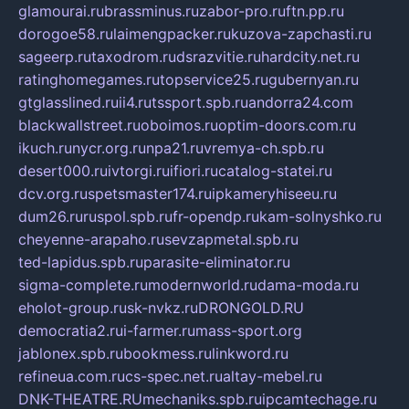
glamourai.ru
brassminus.ru
zabor-pro.ru
ftn.pp.ru
dorogoe58.ru
laimengpacker.ru
kuzova-zapchasti.ru
sageerp.ru
taxodrom.ru
dsrazvitie.ru
hardcity.net.ru
ratinghomegames.ru
topservice25.ru
gubernyan.ru
gtglasslined.ru
ii4.ru
tssport.spb.ru
andorra24.com
blackwallstreet.ru
oboimos.ru
optim-doors.com.ru
ikuch.ru
nycr.org.ru
npa21.ru
vremya-ch.spb.ru
desert000.ru
ivtorgi.ru
ifiori.ru
catalog-statei.ru
dcv.org.ru
spetsmaster174.ru
ipkameryhiseeu.ru
dum26.ru
ruspol.spb.ru
fr-opendp.ru
kam-solnyshko.ru
cheyenne-arapaho.ru
sevzapmetal.spb.ru
ted-lapidus.spb.ru
parasite-eliminator.ru
sigma-complete.ru
modernworld.ru
dama-moda.ru
eholot-group.ru
sk-nvkz.ru
DRONGOLD.RU
democratia2.ru
i-farmer.ru
mass-sport.org
jablonex.spb.ru
bookmess.ru
linkword.ru
refineua.com.ru
cs-spec.net.ru
altay-mebel.ru
DNK-THEATRE.RU
mechaniks.spb.ru
ipcamtechage.ru