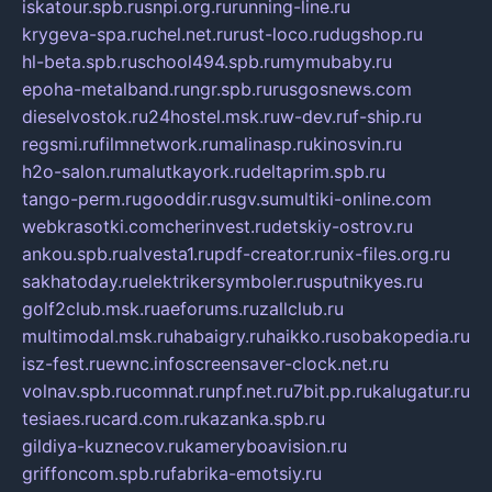
iskatour.spb.ru
snpi.org.ru
running-line.ru
krygeva-spa.ru
chel.net.ru
rust-loco.ru
dugshop.ru
hl-beta.spb.ru
school494.spb.ru
mymubaby.ru
epoha-metalband.ru
ngr.spb.ru
rusgosnews.com
dieselvostok.ru
24hostel.msk.ru
w-dev.ru
f-ship.ru
regsmi.ru
filmnetwork.ru
malinasp.ru
kinosvin.ru
h2o-salon.ru
malutkayork.ru
deltaprim.spb.ru
tango-perm.ru
gooddir.ru
sgv.su
multiki-online.com
webkrasotki.com
cherinvest.ru
detskiy-ostrov.ru
ankou.spb.ru
alvesta1.ru
pdf-creator.ru
nix-files.org.ru
sakhatoday.ru
elektrikersymboler.ru
sputnikyes.ru
golf2club.msk.ru
aeforums.ru
zallclub.ru
multimodal.msk.ru
habaigry.ru
haikko.ru
sobakopedia.ru
isz-fest.ru
ewnc.info
screensaver-clock.net.ru
volnav.spb.ru
comnat.ru
npf.net.ru
7bit.pp.ru
kalugatur.ru
tesiaes.ru
card.com.ru
kazanka.spb.ru
gildiya-kuznecov.ru
kameryboavision.ru
griffoncom.spb.ru
fabrika-emotsiy.ru