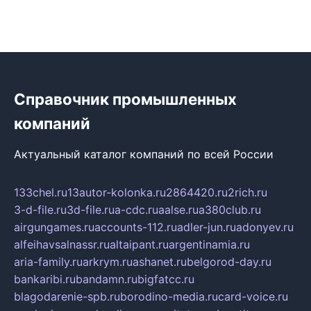
Справочник промышленных
компаний
Актуальный каталог компаний по всей России
133chel.ru
13autor-kolonka.ru
2864420.ru
2rich.ru
3-d-file.ru
3d-file.ru
a-cdc.ru
aalse.ru
a380club.ru
airgungames.ru
accounts-112.ru
adler-jun.ru
adonyev.ru
alfeihavsalnassr.ru
altaipant.ru
argentinamia.ru
aria-family.ru
arkrym.ru
ashanet.ru
belgorod-day.ru
bankaribi.ru
bandamn.ru
bigfatcc.ru
blagodarenie-spb.ru
borodino-media.ru
card-voice.ru