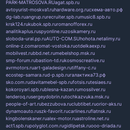
PARK-MATROSOVA.RU
agat.spb.ru
avtoyurist-moskva1.ru
hardware.org.ru
схема-авто.рф
dg-lab.ru
angrup.ru
recruiter.spb.ru
music8.spb.ru
krsk124.ru
kubok.spb.ru
romanofforex.ru
analitikaplus.ru
spyonline.ru
zosikamery.ru
sloboda-ural.pp.ru
AUTO-COM.SU
hohota.net
alimy.ru
online-z.com
aromat-vostoka.ru
otdelkaexp.ru
mobilvest.ru
bbd.net.ru
mebelshop.msk.ru
smp-forum.ru
bastion-td.ru
kosmoscreative.ru
avrmotors.ru
art-galadesign.ru
tiffany-c.ru
ecostep-samara.ru
d-p.spb.ru
галактика73.рф
sko.com.ru
davitamebel-spb.ru
fotsis.ru
tesiaes.ru
kokoroyari.spb.ru
blesna-kazan.ru
mossilver.ru
lenderoq.ru
sergeydobrin.ru
tochkazvuka.msk.ru
people-of-art.ru
bezzubova.ru
clubtibet.ru
orior-aks.ru
dynamoauto.ru
szk-favorit.ru
carlines.ru
flatnsk.ru
kingbolenskaner.ru
alex-motor.ru
astroline.net.ru
act1.spb.ru
polyglot.com.ru
gidlipetsk.ru
ooo-driada.ru