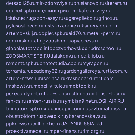
detsad125.ru
mir-zdoroviya.ru
bruslanovo.ru
siterem.ru
council.spb.ru
лодкипатриот.рф
kafekolizey.ru
iclub.net.ru
gazon-easy.ru
sugarepilekb.ru
grinox.ru
pylesostineco.ru
msts-ozarenie.ru
kameryjooan.ru
artemovskij.ru
dopler.spb.ru
aid70.ru
metall-perm.ru
ndm.msk.ru
ratingzooshop.ru
apiaccess.ru
globalautotrade.info
bezverhovskoe.ru
drsschool.ru
ZOOSMART.SPB.RU
dalakony.ru
medikijob.ru
remontt.spb.ru
photostudia.spb.ru
myragon.ru
terramia.ru
academy62.ru
gardengallereya.ru
rti.com.ru
artem-news.ru
biserinca.ru
krasnodarkurort.com
imshowtv.ru
mebel-v-tule.ru
mobtopik.ru
pcsecurity.net.ru
tool-sib.ru
multimetrunit.ru
sp-tour.ru
fan-cs.ru
santeh-russia.ru
symbian9.net.ru
DSHAIR.RU
tmmotors.spb.ru
xjocuricopii.com
musavtomat.msk.ru
obustrojdom.ru
sovetcik.ru
ybaranovskaya.ru
ppknews.ru
cult-alshei.ru
JAPANRUSSIA.RU
proekciyamebel.ru
imper-finans.ru
rim.org.ru