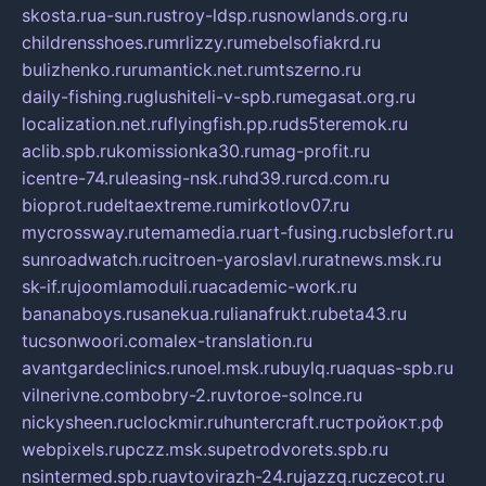
skosta.ru
a-sun.ru
stroy-ldsp.ru
snowlands.org.ru
childrensshoes.ru
mrlizzy.ru
mebelsofiakrd.ru
bulizhenko.ru
rumantick.net.ru
mtszerno.ru
daily-fishing.ru
glushiteli-v-spb.ru
megasat.org.ru
localization.net.ru
flyingfish.pp.ru
ds5teremok.ru
aclib.spb.ru
komissionka30.ru
mag-profit.ru
icentre-74.ru
leasing-nsk.ru
hd39.ru
rcd.com.ru
bioprot.ru
deltaextreme.ru
mirkotlov07.ru
mycrossway.ru
temamedia.ru
art-fusing.ru
cbslefort.ru
sunroadwatch.ru
citroen-yaroslavl.ru
ratnews.msk.ru
sk-if.ru
joomlamoduli.ru
academic-work.ru
bananaboys.ru
sanekua.ru
lianafrukt.ru
beta43.ru
tucsonwoori.com
alex-translation.ru
avantgardeclinics.ru
noel.msk.ru
buylq.ru
aquas-spb.ru
vilnerivne.com
bobry-2.ru
vtoroe-solnce.ru
nickysheen.ru
clockmir.ru
huntercraft.ru
стройокт.рф
webpixels.ru
pczz.msk.su
petrodvorets.spb.ru
nsintermed.spb.ru
avtovirazh-24.ru
jazzq.ru
czecot.ru