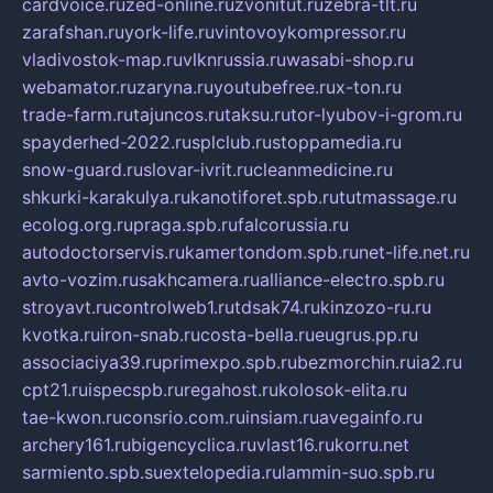
cardvoice.ru
zed-online.ru
zvonitut.ru
zebra-tlt.ru
zarafshan.ru
york-life.ru
vintovoykompressor.ru
vladivostok-map.ru
vlknrussia.ru
wasabi-shop.ru
webamator.ru
zaryna.ru
youtubefree.ru
x-ton.ru
trade-farm.ru
tajuncos.ru
taksu.ru
tor-lyubov-i-grom.ru
spayderhed-2022.ru
splclub.ru
stoppamedia.ru
snow-guard.ru
slovar-ivrit.ru
cleanmedicine.ru
shkurki-karakulya.ru
kanotiforet.spb.ru
tutmassage.ru
ecolog.org.ru
praga.spb.ru
falcorussia.ru
autodoctorservis.ru
kamertondom.spb.ru
net-life.net.ru
avto-vozim.ru
sakhcamera.ru
alliance-electro.spb.ru
stroyavt.ru
controlweb1.ru
tdsak74.ru
kinzozo-ru.ru
kvotka.ru
iron-snab.ru
costa-bella.ru
eugrus.pp.ru
associaciya39.ru
primexpo.spb.ru
bezmorchin.ru
ia2.ru
cpt21.ru
ispecspb.ru
regahost.ru
kolosok-elita.ru
tae-kwon.ru
consrio.com.ru
insiam.ru
avegainfo.ru
archery161.ru
bigencyclica.ru
vlast16.ru
korru.net
sarmiento.spb.su
extelopedia.ru
lammin-suo.spb.ru