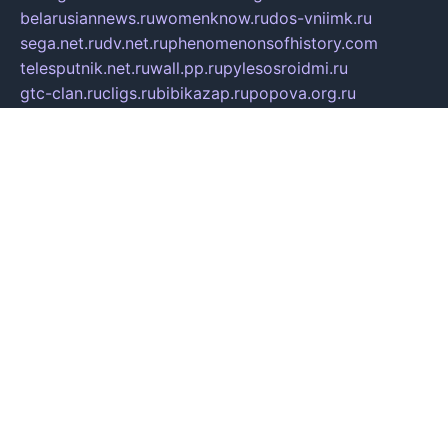
belarusiannews.ru
womenknow.ru
dos-vniimk.ru
sega.net.ru
dv.net.ru
phenomenonsofhistory.com
telesputnik.net.ru
wall.pp.ru
pylesosroidmi.ru
gtc-clan.ru
cligs.ru
bibikazap.ru
popova.org.ru
netwhistler.spb.ru
bellvil.ru
bonzon.ru
iss-vladik.ru
defiparis.net.ru
las-gryzas.ru
amku.ru
electednews.spb.ru
feather.org.ru
spar72.ru
tankiigri.ru
dominus.com.ru
ibtree.ru
sanykool.pp.ru
unixlib.org.ru
menatep.spb.ru
gartenterrassen.ru
printeka.ru
skvozilka.com.ru
parkovka-pub.ru
lovemobi.ru
art-ru.ru
emulatorz.com.ru
alucomp.com.ru
tatforum.com.ru
alternativa-profi.ru
dermakler.ru
artsurvey.ru
aredir.ru
khimspas.ru
centr-maxi.ru
2018r.ru
bort-stomer-defort.ru
professional2.ru
gibsons.ru
artselena.ru
art-pilot.ru
ingredient.spb.ru
npfpolimer.spb.ru
argentum.spb.ru
hom-edu.ru
af-num.ru
cashadvanceamericasev.org
trexp.spb.ru
apteka-gerzena.ru
vasilyevka.msk.ru