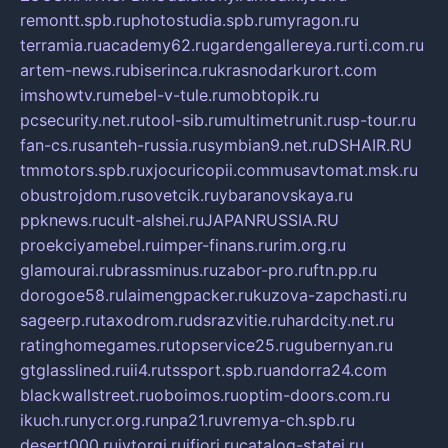
remontt.spb.ru
photostudia.spb.ru
myragon.ru
terramia.ru
academy62.ru
gardengallereya.ru
rti.com.ru
artem-news.ru
biserinca.ru
krasnodarkurort.com
imshowtv.ru
mebel-v-tule.ru
mobtopik.ru
pcsecurity.net.ru
tool-sib.ru
multimetrunit.ru
sp-tour.ru
fan-cs.ru
santeh-russia.ru
symbian9.net.ru
DSHAIR.RU
tmmotors.spb.ru
xjocuricopii.com
musavtomat.msk.ru
obustrojdom.ru
sovetcik.ru
ybaranovskaya.ru
ppknews.ru
cult-alshei.ru
JAPANRUSSIA.RU
proekciyamebel.ru
imper-finans.ru
rim.org.ru
glamourai.ru
brassminus.ru
zabor-pro.ru
ftn.pp.ru
dorogoe58.ru
laimengpacker.ru
kuzova-zapchasti.ru
sageerp.ru
taxodrom.ru
dsrazvitie.ru
hardcity.net.ru
ratinghomegames.ru
topservice25.ru
gubernyan.ru
gtglasslined.ru
ii4.ru
tssport.spb.ru
andorra24.com
blackwallstreet.ru
oboimos.ru
optim-doors.com.ru
ikuch.ru
nycr.org.ru
npa21.ru
vremya-ch.spb.ru
desert000.ru
ivtorgi.ru
ifiori.ru
catalog-statei.ru