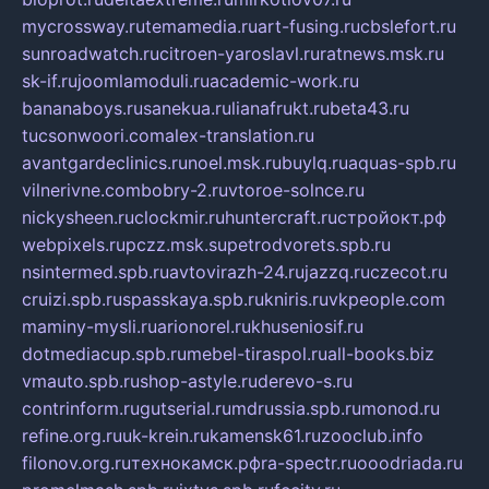
mycrossway.ru
temamedia.ru
art-fusing.ru
cbslefort.ru
sunroadwatch.ru
citroen-yaroslavl.ru
ratnews.msk.ru
sk-if.ru
joomlamoduli.ru
academic-work.ru
bananaboys.ru
sanekua.ru
lianafrukt.ru
beta43.ru
tucsonwoori.com
alex-translation.ru
avantgardeclinics.ru
noel.msk.ru
buylq.ru
aquas-spb.ru
vilnerivne.com
bobry-2.ru
vtoroe-solnce.ru
nickysheen.ru
clockmir.ru
huntercraft.ru
стройокт.рф
webpixels.ru
pczz.msk.su
petrodvorets.spb.ru
nsintermed.spb.ru
avtovirazh-24.ru
jazzq.ru
czecot.ru
cruizi.spb.ru
spasskaya.spb.ru
kniris.ru
vkpeople.com
maminy-mysli.ru
arionorel.ru
khuseniosif.ru
dotmediacup.spb.ru
mebel-tiraspol.ru
all-books.biz
vmauto.spb.ru
shop-astyle.ru
derevo-s.ru
contrinform.ru
gutserial.ru
mdrussia.spb.ru
monod.ru
refine.org.ru
uk-krein.ru
kamensk61.ru
zooclub.info
filonov.org.ru
технокамск.рф
ra-spectr.ru
ooodriada.ru