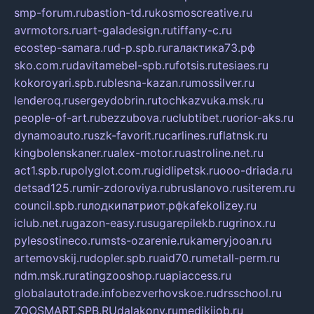
smp-forum.ru
bastion-td.ru
kosmoscreative.ru
avrmotors.ru
art-galadesign.ru
tiffany-c.ru
ecostep-samara.ru
d-p.spb.ru
галактика73.рф
sko.com.ru
davitamebel-spb.ru
fotsis.ru
tesiaes.ru
kokoroyari.spb.ru
blesna-kazan.ru
mossilver.ru
lenderoq.ru
sergeydobrin.ru
tochkazvuka.msk.ru
people-of-art.ru
bezzubova.ru
clubtibet.ru
orior-aks.ru
dynamoauto.ru
szk-favorit.ru
carlines.ru
flatnsk.ru
kingbolenskaner.ru
alex-motor.ru
astroline.net.ru
act1.spb.ru
polyglot.com.ru
gidlipetsk.ru
ooo-driada.ru
detsad125.ru
mir-zdoroviya.ru
bruslanovo.ru
siterem.ru
council.spb.ru
лодкипатриот.рф
kafekolizey.ru
iclub.net.ru
gazon-easy.ru
sugarepilekb.ru
grinox.ru
pylesostineco.ru
msts-ozarenie.ru
kameryjooan.ru
artemovskij.ru
dopler.spb.ru
aid70.ru
metall-perm.ru
ndm.msk.ru
ratingzooshop.ru
apiaccess.ru
globalautotrade.info
bezverhovskoe.ru
drsschool.ru
ZOOSMART.SPB.RU
dalakony.ru
medikijob.ru