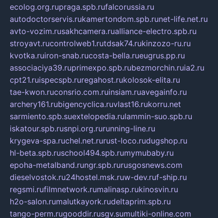
ecolog.org.ru
praga.spb.ru
falcorussia.ru
autodoctorservis.ru
kamertondom.spb.ru
net-life.net.ru
avto-vozim.ru
sakhcamera.ru
alliance-electro.spb.ru
stroyavt.ru
controlweb1.ru
tdsak74.ru
kinzozo-ru.ru
kvotka.ru
iron-snab.ru
costa-bella.ru
eugrus.pp.ru
associaciya39.ru
primexpo.spb.ru
bezmorchin.ru
ia2.ru
cpt21.ru
ispecspb.ru
regahost.ru
kolosok-elita.ru
tae-kwon.ru
consrio.com.ru
insiam.ru
avegainfo.ru
archery161.ru
bigencyclica.ru
vlast16.ru
korru.net
sarmiento.spb.su
extelopedia.ru
lammin-suo.spb.ru
iskatour.spb.ru
snpi.org.ru
running-line.ru
krygeva-spa.ru
chel.net.ru
rust-loco.ru
dugshop.ru
hl-beta.spb.ru
school494.spb.ru
mymubaby.ru
epoha-metalband.ru
ngr.spb.ru
rusgosnews.com
dieselvostok.ru
24hostel.msk.ru
w-dev.ru
f-ship.ru
regsmi.ru
filmnetwork.ru
malinasp.ru
kinosvin.ru
h2o-salon.ru
malutkayork.ru
deltaprim.spb.ru
tango-perm.ru
gooddir.ru
sgv.su
multiki-online.com