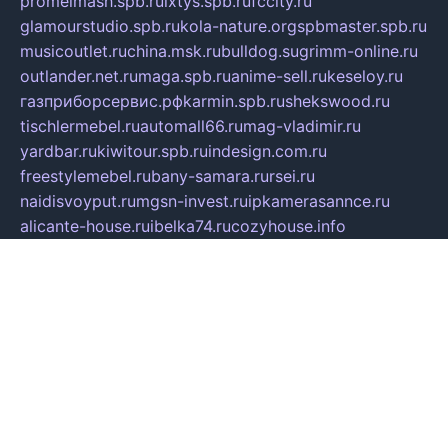
promelmash.spb.ru
ixtys.spb.ru
fccity.ru
glamourstudio.spb.ru
kola-nature.org
spbmaster.spb.ru
musicoutlet.ru
china.msk.ru
bulldog.su
grimm-online.ru
outlander.net.ru
maga.spb.ru
anime-sell.ru
keseloy.ru
газприборсервис.рф
karmin.spb.ru
shekswood.ru
tischlermebel.ru
automall66.ru
mag-vladimir.ru
yardbar.ru
kiwitour.spb.ru
indesign.com.ru
freestylemebel.ru
bany-samara.ru
rsei.ru
naidisvoyput.ru
mgsn-invest.ru
ipkamerasannce.ru
alicante-house.ru
ibelka74.ru
cozyhouse.info
vlkargalev-studio.ru
700mb.ru
figura-ufa.ru
alina-live.ru
belarusiannews.ru
womenknow.ru
dos-vniimk.ru
sega.net.ru
dv.net.ru
phenomenonsofhistory.com
telesputnik.net.ru
wall.pp.ru
pylesosroidmi.ru
gtc-clan.ru
cligs.ru
bibikazap.ru
popova.org.ru
netwhistler.spb.ru
bellvil.ru
bonzon.ru
iss-vladik.ru
defiparis.net.ru
las-gryzas.ru
amku.ru
electednews.spb.ru
feather.org.ru
spar72.ru
tankiigri.ru