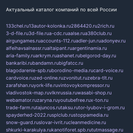
Актуальный каталог компаний по всей России
133chel.ru
13autor-kolonka.ru
2864420.ru
2rich.ru
3-d-file.ru
3d-file.ru
a-cdc.ru
aalse.ru
a380club.ru
airgungames.ru
accounts-112.ru
adler-jun.ru
adonyev.ru
alfeihavsalnassr.ru
altaipant.ru
argentinamia.ru
aria-family.ru
arkrym.ru
ashanet.ru
belgorod-day.ru
bankaribi.ru
bandamn.ru
bigfatcc.ru
blagodarenie-spb.ru
borodino-media.ru
card-voice.ru
cardvoice.ru
zed-online.ru
zvonitut.ru
zebra-tlt.ru
zarafshan.ru
york-life.ru
vintovoykompressor.ru
vladivostok-map.ru
vlknrussia.ru
wasabi-shop.ru
webamator.ru
zaryna.ru
youtubefree.ru
x-ton.ru
trade-farm.ru
tajuncos.ru
taksu.ru
tor-lyubov-i-grom.ru
spayderhed-2022.ru
splclub.ru
stoppamedia.ru
snow-guard.ru
slovar-ivrit.ru
cleanmedicine.ru
shkurki-karakulya.ru
kanotiforet.spb.ru
tutmassage.ru