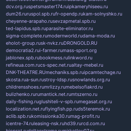
dcv.org.ru
spetsmaster174.ru
ipkameryhiseeu.ru
dum26.ru
ruspol.spb.ru
fr-opendp.ru
kam-solnyshko.ru
cheyenne-arapaho.ru
sevzapmetal.spb.ru
ted-lapidus.spb.ru
parasite-eliminator.ru
sigma-complete.ru
modernworld.ru
dama-moda.ru
eholot-group.ru
sk-nvkz.ru
DRONGOLD.RU
democratia2.ru
i-farmer.ru
mass-sport.org
jablonex.spb.ru
bookmess.ru
linkword.ru
refineua.com.ru
cs-spec.net.ru
altay-mebel.ru
DNK-THEATRE.RU
mechaniks.spb.ru
ipcamtechage.ru
skosta.ru
a-sun.ru
stroy-ldsp.ru
snowlands.org.ru
childrensshoes.ru
mrlizzy.ru
mebelsofiakrd.ru
bulizhenko.ru
rumantick.net.ru
mtszerno.ru
daily-fishing.ru
glushiteli-v-spb.ru
megasat.org.ru
localization.net.ru
flyingfish.pp.ru
ds5teremok.ru
aclib.spb.ru
komissionka30.ru
mag-profit.ru
icentre-74.ru
leasing-nsk.ru
hd39.ru
rcd.com.ru
bioprot.ru
deltaextreme.ru
mirkotlov07.ru