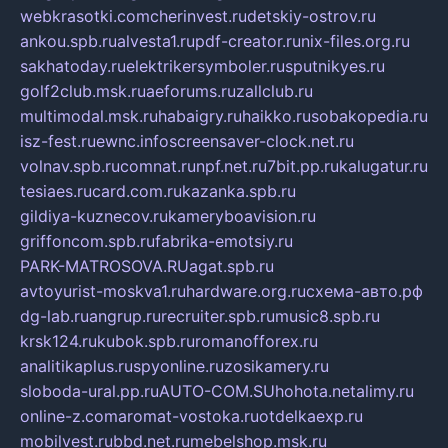
webkrasotki.com
cherinvest.ru
detskiy-ostrov.ru
ankou.spb.ru
alvesta1.ru
pdf-creator.ru
nix-files.org.ru
sakhatoday.ru
elektrikersymboler.ru
sputnikyes.ru
golf2club.msk.ru
aeforums.ru
zallclub.ru
multimodal.msk.ru
habaigry.ru
haikko.ru
sobakopedia.ru
isz-fest.ru
ewnc.info
screensaver-clock.net.ru
volnav.spb.ru
comnat.ru
npf.net.ru
7bit.pp.ru
kalugatur.ru
tesiaes.ru
card.com.ru
kazanka.spb.ru
gildiya-kuznecov.ru
kameryboavision.ru
griffoncom.spb.ru
fabrika-emotsiy.ru
PARK-MATROSOVA.RU
agat.spb.ru
avtoyurist-moskva1.ru
hardware.org.ru
схема-авто.рф
dg-lab.ru
angrup.ru
recruiter.spb.ru
music8.spb.ru
krsk124.ru
kubok.spb.ru
romanofforex.ru
analitikaplus.ru
spyonline.ru
zosikamery.ru
sloboda-ural.pp.ru
AUTO-COM.SU
hohota.net
alimy.ru
online-z.com
aromat-vostoka.ru
otdelkaexp.ru
mobilvest.ru
bbd.net.ru
mebelshop.msk.ru