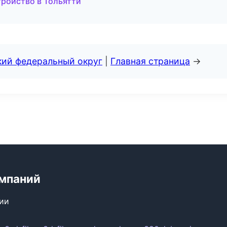
тройство в Тольятти
кий федеральный округ
|
Главная страница
→
мпаний
сии