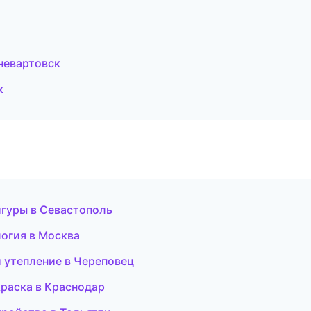
невартовск
к
игуры в Севастополь
логия в Москва
и утепление в Череповец
раска в Краснодар