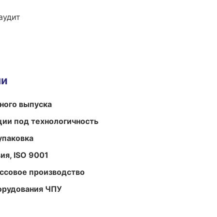
аудит
ми
ного выпуска
ции под технологичность
упаковка
ия, ISO 9001
ассовое производство
орудования ЧПУ