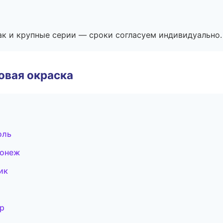
ак и крупные серии — сроки согласуем индивидуально.
овая окраска
оль
ронеж
ик
р