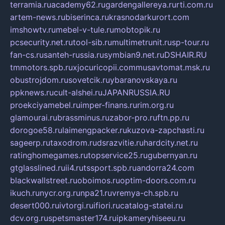
terramia.ru
academy62.ru
gardengallereya.ru
rti.com.ru
artem-news.ru
biserinca.ru
krasnodarkurort.com
imshowtv.ru
mebel-v-tule.ru
mobtopik.ru
pcsecurity.net.ru
tool-sib.ru
multimetrunit.ru
sp-tour.ru
fan-cs.ru
santeh-russia.ru
symbian9.net.ru
DSHAIR.RU
tmmotors.spb.ru
xjocuricopii.com
musavtomat.msk.ru
obustrojdom.ru
sovetcik.ru
ybaranovskaya.ru
ppknews.ru
cult-alshei.ru
JAPANRUSSIA.RU
proekciyamebel.ru
imper-finans.ru
rim.org.ru
glamourai.ru
brassminus.ru
zabor-pro.ru
ftn.pp.ru
dorogoe58.ru
laimengpacker.ru
kuzova-zapchasti.ru
sageerp.ru
taxodrom.ru
dsrazvitie.ru
hardcity.net.ru
ratinghomegames.ru
topservice25.ru
gubernyan.ru
gtglasslined.ru
ii4.ru
tssport.spb.ru
andorra24.com
blackwallstreet.ru
oboimos.ru
optim-doors.com.ru
ikuch.ru
nycr.org.ru
npa21.ru
vremya-ch.spb.ru
desert000.ru
ivtorgi.ru
ifiori.ru
catalog-statei.ru
dcv.org.ru
spetsmaster174.ru
ipkameryhiseeu.ru