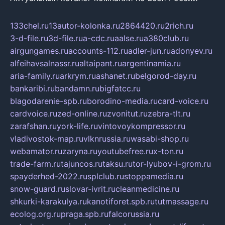
133chel.ru
13autor-kolonka.ru
2864420.ru
2rich.ru
3-d-file.ru
3d-file.ru
a-cdc.ru
aalse.ru
a380club.ru
airgungames.ru
accounts-112.ru
adler-jun.ru
adonyev.ru
alfeihavsalnassr.ru
altaipant.ru
argentinamia.ru
aria-family.ru
arkrym.ru
ashanet.ru
belgorod-day.ru
bankaribi.ru
bandamn.ru
bigfatcc.ru
blagodarenie-spb.ru
borodino-media.ru
card-voice.ru
cardvoice.ru
zed-online.ru
zvonitut.ru
zebra-tlt.ru
zarafshan.ru
york-life.ru
vintovoykompressor.ru
vladivostok-map.ru
vlknrussia.ru
wasabi-shop.ru
webamator.ru
zaryna.ru
youtubefree.ru
x-ton.ru
trade-farm.ru
tajuncos.ru
taksu.ru
tor-lyubov-i-grom.ru
spayderhed-2022.ru
splclub.ru
stoppamedia.ru
snow-guard.ru
slovar-ivrit.ru
cleanmedicine.ru
shkurki-karakulya.ru
kanotiforet.spb.ru
tutmassage.ru
ecolog.org.ru
praga.spb.ru
falcorussia.ru