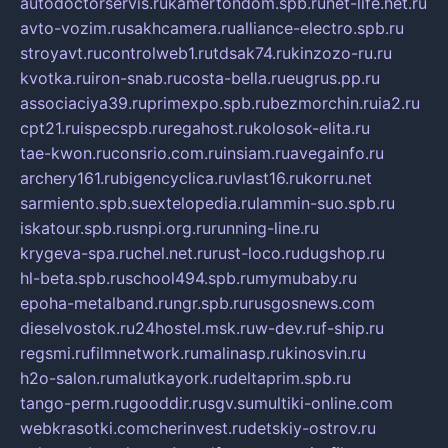
autodoctorservis.ru
kamertondom.spb.ru
net-life.net.ru
avto-vozim.ru
sakhcamera.ru
alliance-electro.spb.ru
stroyavt.ru
controlweb1.ru
tdsak74.ru
kinzozo-ru.ru
kvotka.ru
iron-snab.ru
costa-bella.ru
eugrus.pp.ru
associaciya39.ru
primexpo.spb.ru
bezmorchin.ru
ia2.ru
cpt21.ru
ispecspb.ru
regahost.ru
kolosok-elita.ru
tae-kwon.ru
consrio.com.ru
insiam.ru
avegainfo.ru
archery161.ru
bigencyclica.ru
vlast16.ru
korru.net
sarmiento.spb.su
extelopedia.ru
lammin-suo.spb.ru
iskatour.spb.ru
snpi.org.ru
running-line.ru
krygeva-spa.ru
chel.net.ru
rust-loco.ru
dugshop.ru
hl-beta.spb.ru
school494.spb.ru
mymubaby.ru
epoha-metalband.ru
ngr.spb.ru
rusgosnews.com
dieselvostok.ru
24hostel.msk.ru
w-dev.ru
f-ship.ru
regsmi.ru
filmnetwork.ru
malinasp.ru
kinosvin.ru
h2o-salon.ru
malutkayork.ru
deltaprim.spb.ru
tango-perm.ru
gooddir.ru
sgv.su
multiki-online.com
webkrasotki.com
cherinvest.ru
detskiy-ostrov.ru