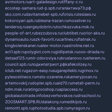
avrmotors.ru
art-galadesign.ru
tiffany-c.ru
ecostep-samara.ru
d-p.spb.ru
галактика73.рф
sko.com.ru
davitamebel-spb.ru
fotsis.ru
tesiaes.ru
kokoroyari.spb.ru
blesna-kazan.ru
mossilver.ru
lenderoq.ru
sergeydobrin.ru
tochkazvuka.msk.ru
people-of-art.ru
bezzubova.ru
clubtibet.ru
orior-aks.ru
dynamoauto.ru
szk-favorit.ru
carlines.ru
flatnsk.ru
kingbolenskaner.ru
alex-motor.ru
astroline.net.ru
act1.spb.ru
polyglot.com.ru
gidlipetsk.ru
ooo-driada.ru
detsad125.ru
mir-zdoroviya.ru
bruslanovo.ru
siterem.ru
council.spb.ru
лодкипатриот.рф
kafekolizey.ru
iclub.net.ru
gazon-easy.ru
sugarepilekb.ru
grinox.ru
pylesostineco.ru
msts-ozarenie.ru
kameryjooan.ru
artemovskij.ru
dopler.spb.ru
aid70.ru
metall-perm.ru
ndm.msk.ru
ratingzooshop.ru
apiaccess.ru
globalautotrade.info
bezverhovskoe.ru
drsschool.ru
ZOOSMART.SPB.RU
dalakony.ru
medikijob.ru
remontt.spb.ru
photostudia.spb.ru
myragon.ru