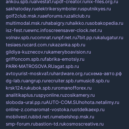
ankou.spb.ru
alvesta1.ru
pdf-creator.ru
nix-files.org.ru
sakhatoday.ru
elektrikersymboler.ru
sputnikyes.ru
golf2club.msk.ru
aeforums.ru
zallclub.ru
multimodal.msk.ru
habaigry.ru
haikko.ru
sobakopedia.ru
isz-fest.ru
ewnc.info
screensaver-clock.net.ru
volnav.spb.ru
comnat.ru
npf.net.ru
7bit.pp.ru
kalugatur.ru
tesiaes.ru
card.com.ru
kazanka.spb.ru
gildiya-kuznecov.ru
kameryboavision.ru
griffoncom.spb.ru
fabrika-emotsiy.ru
PARK-MATROSOVA.RU
agat.spb.ru
avtoyurist-moskva1.ru
hardware.org.ru
схема-авто.рф
dg-lab.ru
angrup.ru
recruiter.spb.ru
music8.spb.ru
krsk124.ru
kubok.spb.ru
romanofforex.ru
analitikaplus.ru
spyonline.ru
zosikamery.ru
sloboda-ural.pp.ru
AUTO-COM.SU
hohota.net
alimy.ru
online-z.com
aromat-vostoka.ru
otdelkaexp.ru
mobilvest.ru
bbd.net.ru
mebelshop.msk.ru
smp-forum.ru
bastion-td.ru
kosmoscreative.ru