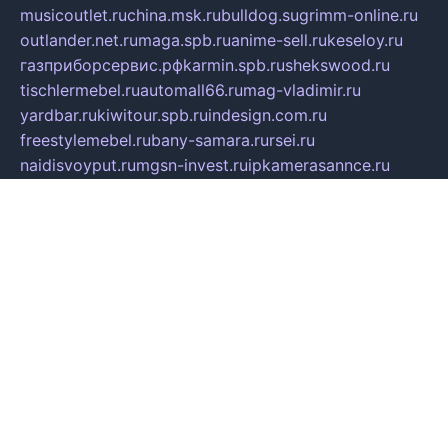
musicoutlet.ru
china.msk.ru
bulldog.su
grimm-online.ru
outlander.net.ru
maga.spb.ru
anime-sell.ru
keseloy.ru
газприборсервис.рф
karmin.spb.ru
shekswood.ru
tischlermebel.ru
automall66.ru
mag-vladimir.ru
yardbar.ru
kiwitour.spb.ru
indesign.com.ru
freestylemebel.ru
bany-samara.ru
rsei.ru
naidisvoyput.ru
mgsn-invest.ru
ipkamerasannce.ru
alicante-house.ru
ibelka74.ru
cozyhouse.info
vlkargalev-studio.ru
700mb.ru
figura-ufa.ru
alina-live.ru
belarusiannews.ru
womenknow.ru
dos-vniimk.ru
sega.net.ru
dv.net.ru
phenomenonsofhistory.com
telesputnik.net.ru
wall.pp.ru
pylesosroidmi.ru
gtc-clan.ru
cligs.ru
bibikazap.ru
popova.org.ru
netwhistler.spb.ru
bellvil.ru
bonzon.ru
iss-vladik.ru
defiparis.net.ru
las-gryzas.ru
amku.ru
electednews.spb.ru
feather.org.ru
spar72.ru
tankiigri.ru
dominus.com.ru
ibtree.ru
sanykool.pp.ru
unixlib.org.ru
menatep.spb.ru
gartenterrassen.ru
printeka.ru