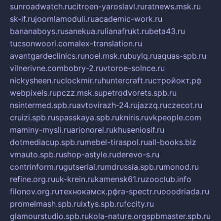
sunroadwatch.ru
citroen-yaroslavl.ru
ratnews.msk.ru
sk-if.ru
joomlamoduli.ru
academic-work.ru
bananaboys.ru
sanekua.ru
lianafrukt.ru
beta43.ru
tucsonwoori.com
alex-translation.ru
avantgardeclinics.ru
noel.msk.ru
buylq.ru
aquas-spb.ru
vilnerivne.com
bobry-2.ru
vtoroe-solnce.ru
nickysheen.ru
clockmir.ru
huntercraft.ru
стройокт.рф
webpixels.ru
pczz.msk.su
petrodvorets.spb.ru
nsintermed.spb.ru
avtovirazh-24.ru
jazzq.ru
czecot.ru
cruizi.spb.ru
spasskaya.spb.ru
kniris.ru
vkpeople.com
maminy-mysli.ru
arionorel.ru
khuseniosif.ru
dotmediacup.spb.ru
mebel-tiraspol.ru
all-books.biz
vmauto.spb.ru
shop-astyle.ru
derevo-s.ru
contrinform.ru
gutserial.ru
mdrussia.spb.ru
monod.ru
refine.org.ru
uk-krein.ru
kamensk61.ru
zooclub.info
filonov.org.ru
технокамск.рф
ra-spectr.ru
ooodriada.ru
promelmash.spb.ru
ixtys.spb.ru
fccity.ru
glamourstudio.spb.ru
kola-nature.org
spbmaster.spb.ru