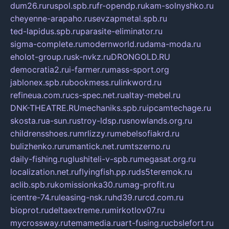
dum26.ru
ruspol.spb.ru
fr-opendp.ru
kam-solnyshko.ru
cheyenne-arapaho.ru
sevzapmetal.spb.ru
ted-lapidus.spb.ru
parasite-eliminator.ru
sigma-complete.ru
modernworld.ru
dama-moda.ru
eholot-group.ru
sk-nvkz.ru
DRONGOLD.RU
democratia2.ru
i-farmer.ru
mass-sport.org
jablonex.spb.ru
bookmess.ru
linkword.ru
refineua.com.ru
cs-spec.net.ru
altay-mebel.ru
DNK-THEATRE.RU
mechaniks.spb.ru
ipcamtechage.ru
skosta.ru
a-sun.ru
stroy-ldsp.ru
snowlands.org.ru
childrensshoes.ru
mrlizzy.ru
mebelsofiakrd.ru
bulizhenko.ru
rumantick.net.ru
mtszerno.ru
daily-fishing.ru
glushiteli-v-spb.ru
megasat.org.ru
localization.net.ru
flyingfish.pp.ru
ds5teremok.ru
aclib.spb.ru
komissionka30.ru
mag-profit.ru
icentre-74.ru
leasing-nsk.ru
hd39.ru
rcd.com.ru
bioprot.ru
deltaextreme.ru
mirkotlov07.ru
mycrossway.ru
temamedia.ru
art-fusing.ru
cbslefort.ru