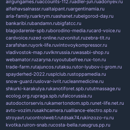
airgungames.ru
accounts-112.ru
adler-jun.ru
adonyev.ru
alfeihavsalnassr.ru
altaipant.ru
argentinamia.ru
aria-family.ru
arkrym.ru
ashanet.ru
belgorod-day.ru
bankaribi.ru
bandamn.ru
bigfatcc.ru
blagodarenie-spb.ru
borodino-media.ru
card-voice.ru
cardvoice.ru
zed-online.ru
zvonitut.ru
zebra-tlt.ru
zarafshan.ru
york-life.ru
vintovoykompressor.ru
vladivostok-map.ru
vlknrussia.ru
wasabi-shop.ru
webamator.ru
zaryna.ru
youtubefree.ru
x-ton.ru
trade-farm.ru
tajuncos.ru
taksu.ru
tor-lyubov-i-grom.ru
spayderhed-2022.ru
splclub.ru
stoppamedia.ru
snow-guard.ru
slovar-ivrit.ru
cleanmedicine.ru
shkurki-karakulya.ru
kanotiforet.spb.ru
tutmassage.ru
ecolog.org.ru
praga.spb.ru
falcorussia.ru
autodoctorservis.ru
kamertondom.spb.ru
net-life.net.ru
avto-vozim.ru
sakhcamera.ru
alliance-electro.spb.ru
stroyavt.ru
controlweb1.ru
tdsak74.ru
kinzozo-ru.ru
kvotka.ru
iron-snab.ru
costa-bella.ru
eugrus.pp.ru