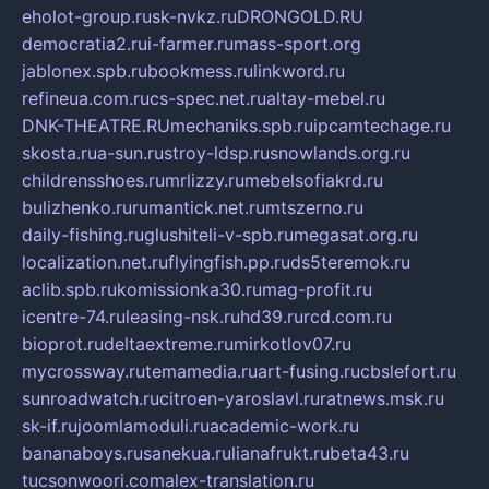
eholot-group.ru
sk-nvkz.ru
DRONGOLD.RU
democratia2.ru
i-farmer.ru
mass-sport.org
jablonex.spb.ru
bookmess.ru
linkword.ru
refineua.com.ru
cs-spec.net.ru
altay-mebel.ru
DNK-THEATRE.RU
mechaniks.spb.ru
ipcamtechage.ru
skosta.ru
a-sun.ru
stroy-ldsp.ru
snowlands.org.ru
childrensshoes.ru
mrlizzy.ru
mebelsofiakrd.ru
bulizhenko.ru
rumantick.net.ru
mtszerno.ru
daily-fishing.ru
glushiteli-v-spb.ru
megasat.org.ru
localization.net.ru
flyingfish.pp.ru
ds5teremok.ru
aclib.spb.ru
komissionka30.ru
mag-profit.ru
icentre-74.ru
leasing-nsk.ru
hd39.ru
rcd.com.ru
bioprot.ru
deltaextreme.ru
mirkotlov07.ru
mycrossway.ru
temamedia.ru
art-fusing.ru
cbslefort.ru
sunroadwatch.ru
citroen-yaroslavl.ru
ratnews.msk.ru
sk-if.ru
joomlamoduli.ru
academic-work.ru
bananaboys.ru
sanekua.ru
lianafrukt.ru
beta43.ru
tucsonwoori.com
alex-translation.ru