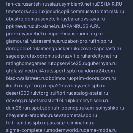
fan-cs.ru
santeh-russia.ru
symbian9.net.ru
DSHAIR.RU
tmmotors.spb.ru
xjocuricopii.com
musavtomat.msk.ru
obustrojdom.ru
sovetcik.ru
ybaranovskaya.ru
ppknews.ru
cult-alshei.ru
JAPANRUSSIA.RU
proekciyamebel.ru
imper-finans.ru
rim.org.ru
glamourai.ru
brassminus.ru
zabor-pro.ru
ftn.pp.ru
dorogoe58.ru
laimengpacker.ru
kuzova-zapchasti.ru
sageerp.ru
taxodrom.ru
dsrazvitie.ru
hardcity.net.ru
ratinghomegames.ru
topservice25.ru
gubernyan.ru
gtglasslined.ru
ii4.ru
tssport.spb.ru
andorra24.com
blackwallstreet.ru
oboimos.ru
optim-doors.com.ru
ikuch.ru
nycr.org.ru
npa21.ru
vremya-ch.spb.ru
desert000.ru
ivtorgi.ru
ifiori.ru
catalog-statei.ru
dcv.org.ru
spetsmaster174.ru
ipkameryhiseeu.ru
dum26.ru
ruspol.spb.ru
fr-opendp.ru
kam-solnyshko.ru
cheyenne-arapaho.ru
sevzapmetal.spb.ru
ted-lapidus.spb.ru
parasite-eliminator.ru
sigma-complete.ru
modernworld.ru
dama-moda.ru