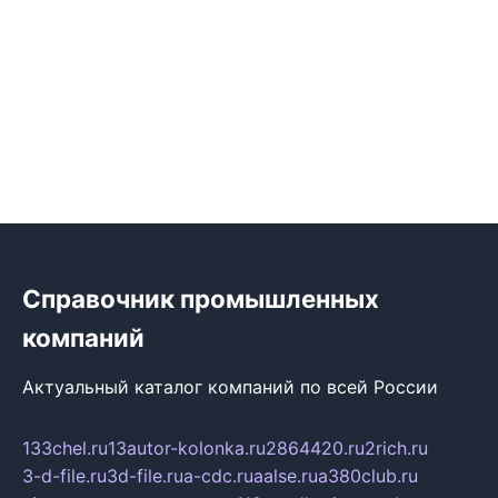
Справочник промышленных
компаний
Актуальный каталог компаний по всей России
133chel.ru
13autor-kolonka.ru
2864420.ru
2rich.ru
3-d-file.ru
3d-file.ru
a-cdc.ru
aalse.ru
a380club.ru