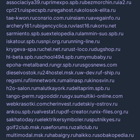
associaciya39.ru
primexpo.spb.ru
bezmorchin.ru
ia2.ru
cpt21.ru
ispecspb.ru
regahost.ru
kolosok-elita.ru
tae-kwon.ru
consrio.com.ru
insiam.ru
avegainfo.ru
archery161.ru
bigencyclica.ru
vlast16.ru
korru.net
sarmiento.spb.su
extelopedia.ru
lammin-suo.spb.ru
iskatour.spb.ru
snpi.org.ru
running-line.ru
krygeva-spa.ru
chel.net.ru
rust-loco.ru
dugshop.ru
hl-beta.spb.ru
school494.spb.ru
mymubaby.ru
epoha-metalband.ru
ngr.spb.ru
rusgosnews.com
dieselvostok.ru
24hostel.msk.ru
w-dev.ru
f-ship.ru
regsmi.ru
filmnetwork.ru
malinasp.ru
kinosvin.ru
h2o-salon.ru
malutkayork.ru
deltaprim.spb.ru
tango-perm.ru
gooddir.ru
sgv.su
multiki-online.com
webkrasotki.com
cherinvest.ru
detskiy-ostrov.ru
ankou.spb.ru
alvesta1.ru
pdf-creator.ru
nix-files.org.ru
sakhatoday.ru
elektrikersymboler.ru
sputnikyes.ru
golf2club.msk.ru
aeforums.ru
zallclub.ru
multimodal.msk.ru
habaigry.ru
haikko.ru
sobakopedia.ru