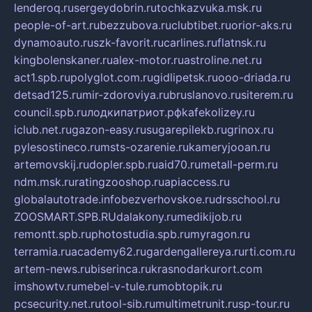
lenderoq.ru
sergeydobrin.ru
tochkazvuka.msk.ru
people-of-art.ru
bezzubova.ru
clubtibet.ru
orior-aks.ru
dynamoauto.ru
szk-favorit.ru
carlines.ru
flatnsk.ru
kingbolenskaner.ru
alex-motor.ru
astroline.net.ru
act1.spb.ru
polyglot.com.ru
gidlipetsk.ru
ooo-driada.ru
detsad125.ru
mir-zdoroviya.ru
bruslanovo.ru
siterem.ru
council.spb.ru
лодкипатриот.рф
kafekolizey.ru
iclub.net.ru
gazon-easy.ru
sugarepilekb.ru
grinox.ru
pylesostineco.ru
msts-ozarenie.ru
kameryjooan.ru
artemovskij.ru
dopler.spb.ru
aid70.ru
metall-perm.ru
ndm.msk.ru
ratingzooshop.ru
apiaccess.ru
globalautotrade.info
bezverhovskoe.ru
drsschool.ru
ZOOSMART.SPB.RU
dalakony.ru
medikijob.ru
remontt.spb.ru
photostudia.spb.ru
myragon.ru
terramia.ru
academy62.ru
gardengallereya.ru
rti.com.ru
artem-news.ru
biserinca.ru
krasnodarkurort.com
imshowtv.ru
mebel-v-tule.ru
mobtopik.ru
pcsecurity.net.ru
tool-sib.ru
multimetrunit.ru
sp-tour.ru