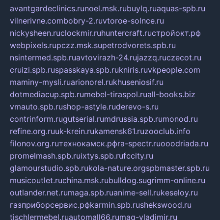
avantgardeclinics.ru
noel.msk.ru
buylq.ru
aquas-spb.ru
vilnerivne.com
bobry-2.ru
vtoroe-solnce.ru
nickysheen.ru
clockmir.ru
huntercraft.ru
стройокт.рф
webpixels.ru
pczz.msk.su
petrodvorets.spb.ru
nsintermed.spb.ru
avtovirazh-24.ru
jazzq.ru
czecot.ru
cruizi.spb.ru
spasskaya.spb.ru
kniris.ru
vkpeople.com
maminy-mysli.ru
arionorel.ru
khuseniosif.ru
dotmediacup.spb.ru
mebel-tiraspol.ru
all-books.biz
vmauto.spb.ru
shop-astyle.ru
derevo-s.ru
contrinform.ru
gutserial.ru
mdrussia.spb.ru
monod.ru
refine.org.ru
uk-krein.ru
kamensk61.ru
zooclub.info
filonov.org.ru
технокамск.рф
ra-spectr.ru
ooodriada.ru
promelmash.spb.ru
ixtys.spb.ru
fccity.ru
glamourstudio.spb.ru
kola-nature.org
spbmaster.spb.ru
musicoutlet.ru
china.msk.ru
bulldog.su
grimm-online.ru
outlander.net.ru
maga.spb.ru
anime-sell.ru
keseloy.ru
газприборсервис.рф
karmin.spb.ru
shekswood.ru
tischlermebel.ru
automall66.ru
mag-vladimir.ru