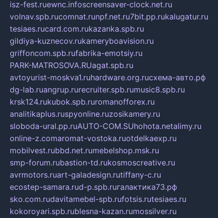
isz-fest.ru
ewnc.info
screensaver-clock.net.ru
volnav.spb.ru
comnat.ru
npf.net.ru
7bit.pp.ru
kalugatur.ru
tesiaes.ru
card.com.ru
kazanka.spb.ru
gildiya-kuznecov.ru
kameryboavision.ru
griffoncom.spb.ru
fabrika-emotsiy.ru
PARK-MATROSOVA.RU
agat.spb.ru
avtoyurist-moskva1.ru
hardware.org.ru
схема-авто.рф
dg-lab.ru
angrup.ru
recruiter.spb.ru
music8.spb.ru
krsk124.ru
kubok.spb.ru
romanofforex.ru
analitikaplus.ru
spyonline.ru
zosikamery.ru
sloboda-ural.pp.ru
AUTO-COM.SU
hohota.net
alimy.ru
online-z.com
aromat-vostoka.ru
otdelkaexp.ru
mobilvest.ru
bbd.net.ru
mebelshop.msk.ru
smp-forum.ru
bastion-td.ru
kosmoscreative.ru
avrmotors.ru
art-galadesign.ru
tiffany-c.ru
ecostep-samara.ru
d-p.spb.ru
галактика73.рф
sko.com.ru
davitamebel-spb.ru
fotsis.ru
tesiaes.ru
kokoroyari.spb.ru
blesna-kazan.ru
mossilver.ru