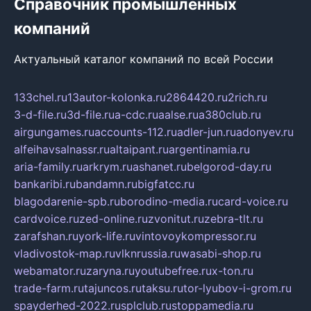
Справочник промышленных
компаний
Актуальный каталог компаний по всей России
133chel.ru
13autor-kolonka.ru
2864420.ru
2rich.ru
3-d-file.ru
3d-file.ru
a-cdc.ru
aalse.ru
a380club.ru
airgungames.ru
accounts-112.ru
adler-jun.ru
adonyev.ru
alfeihavsalnassr.ru
altaipant.ru
argentinamia.ru
aria-family.ru
arkrym.ru
ashanet.ru
belgorod-day.ru
bankaribi.ru
bandamn.ru
bigfatcc.ru
blagodarenie-spb.ru
borodino-media.ru
card-voice.ru
cardvoice.ru
zed-online.ru
zvonitut.ru
zebra-tlt.ru
zarafshan.ru
york-life.ru
vintovoykompressor.ru
vladivostok-map.ru
vlknrussia.ru
wasabi-shop.ru
webamator.ru
zaryna.ru
youtubefree.ru
x-ton.ru
trade-farm.ru
tajuncos.ru
taksu.ru
tor-lyubov-i-grom.ru
spayderhed-2022.ru
splclub.ru
stoppamedia.ru