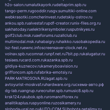
h2o-salon.ru
malutkayork.ru
deltaprim.spb.ru
tango-perm.ru
gooddir.ru
sgv.su
multiki-online.com
webkrasotki.com
cherinvest.ru
detskiy-ostrov.ru
ankou.spb.ru
alvesta1.ru
pdf-creator.ru
nix-files.org.ru
sakhatoday.ru
elektrikersymboler.ru
sputnikyes.ru
golf2club.msk.ru
aeforums.ru
zallclub.ru
multimodal.msk.ru
habaigry.ru
haikko.ru
sobakopedia.ru
isz-fest.ru
ewnc.info
screensaver-clock.net.ru
volnav.spb.ru
comnat.ru
npf.net.ru
7bit.pp.ru
kalugatur.ru
tesiaes.ru
card.com.ru
kazanka.spb.ru
gildiya-kuznecov.ru
kameryboavision.ru
griffoncom.spb.ru
fabrika-emotsiy.ru
PARK-MATROSOVA.RU
agat.spb.ru
avtoyurist-moskva1.ru
hardware.org.ru
схема-авто.рф
dg-lab.ru
angrup.ru
recruiter.spb.ru
music8.spb.ru
krsk124.ru
kubok.spb.ru
romanofforex.ru
analitikaplus.ru
spyonline.ru
zosikamery.ru
sloboda-ural.pp.ru
AUTO-COM.SU
hohota.net
alimy.ru