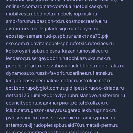
online-z.com
aromat-vostoka.ru
otdelkaexp.ru
mobilvest.ru
bbd.net.ru
mebelshop.msk.ru
smp-forum.ru
bastion-td.ru
kosmoscreative.ru
avrmotors.ru
art-galadesign.ru
tiffany-c.ru
ecostep-samara.ru
d-p.spb.ru
галактика73.рф
sko.com.ru
davitamebel-spb.ru
fotsis.ru
tesiaes.ru
kokoroyari.spb.ru
blesna-kazan.ru
mossilver.ru
lenderoq.ru
sergeydobrin.ru
tochkazvuka.msk.ru
people-of-art.ru
bezzubova.ru
clubtibet.ru
orior-aks.ru
dynamoauto.ru
szk-favorit.ru
carlines.ru
flatnsk.ru
kingbolenskaner.ru
alex-motor.ru
astroline.net.ru
act1.spb.ru
polyglot.com.ru
gidlipetsk.ru
ooo-driada.ru
detsad125.ru
mir-zdoroviya.ru
bruslanovo.ru
siterem.ru
council.spb.ru
лодкипатриот.рф
kafekolizey.ru
iclub.net.ru
gazon-easy.ru
sugarepilekb.ru
grinox.ru
pylesostineco.ru
msts-ozarenie.ru
kameryjooan.ru
artemovskij.ru
dopler.spb.ru
aid70.ru
metall-perm.ru
ndm.msk.ru
ratingzooshop.ru
apiaccess.ru