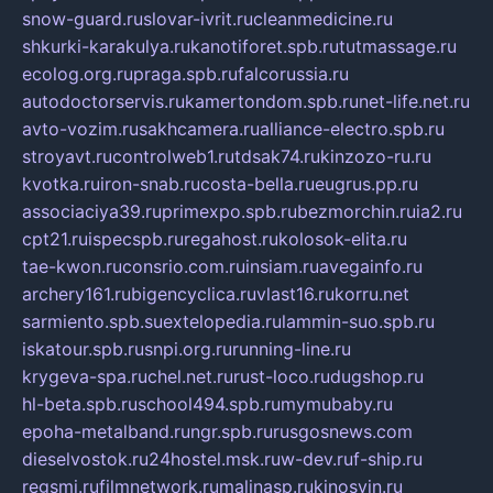
snow-guard.ru
slovar-ivrit.ru
cleanmedicine.ru
shkurki-karakulya.ru
kanotiforet.spb.ru
tutmassage.ru
ecolog.org.ru
praga.spb.ru
falcorussia.ru
autodoctorservis.ru
kamertondom.spb.ru
net-life.net.ru
avto-vozim.ru
sakhcamera.ru
alliance-electro.spb.ru
stroyavt.ru
controlweb1.ru
tdsak74.ru
kinzozo-ru.ru
kvotka.ru
iron-snab.ru
costa-bella.ru
eugrus.pp.ru
associaciya39.ru
primexpo.spb.ru
bezmorchin.ru
ia2.ru
cpt21.ru
ispecspb.ru
regahost.ru
kolosok-elita.ru
tae-kwon.ru
consrio.com.ru
insiam.ru
avegainfo.ru
archery161.ru
bigencyclica.ru
vlast16.ru
korru.net
sarmiento.spb.su
extelopedia.ru
lammin-suo.spb.ru
iskatour.spb.ru
snpi.org.ru
running-line.ru
krygeva-spa.ru
chel.net.ru
rust-loco.ru
dugshop.ru
hl-beta.spb.ru
school494.spb.ru
mymubaby.ru
epoha-metalband.ru
ngr.spb.ru
rusgosnews.com
dieselvostok.ru
24hostel.msk.ru
w-dev.ru
f-ship.ru
regsmi.ru
filmnetwork.ru
malinasp.ru
kinosvin.ru