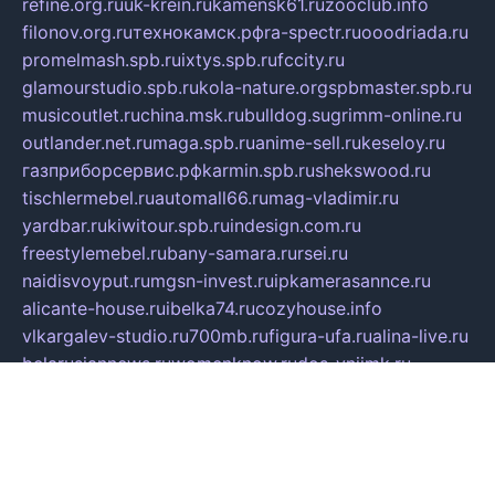
refine.org.ru
uk-krein.ru
kamensk61.ru
zooclub.info
filonov.org.ru
технокамск.рф
ra-spectr.ru
ooodriada.ru
promelmash.spb.ru
ixtys.spb.ru
fccity.ru
glamourstudio.spb.ru
kola-nature.org
spbmaster.spb.ru
musicoutlet.ru
china.msk.ru
bulldog.su
grimm-online.ru
outlander.net.ru
maga.spb.ru
anime-sell.ru
keseloy.ru
газприборсервис.рф
karmin.spb.ru
shekswood.ru
tischlermebel.ru
automall66.ru
mag-vladimir.ru
yardbar.ru
kiwitour.spb.ru
indesign.com.ru
freestylemebel.ru
bany-samara.ru
rsei.ru
naidisvoyput.ru
mgsn-invest.ru
ipkamerasannce.ru
alicante-house.ru
ibelka74.ru
cozyhouse.info
vlkargalev-studio.ru
700mb.ru
figura-ufa.ru
alina-live.ru
belarusiannews.ru
womenknow.ru
dos-vniimk.ru
sega.net.ru
dv.net.ru
phenomenonsofhistory.com
telesputnik.net.ru
wall.pp.ru
pylesosroidmi.ru
gtc-clan.ru
cligs.ru
bibikazap.ru
popova.org.ru
netwhistler.spb.ru
bellvil.ru
bonzon.ru
iss-vladik.ru