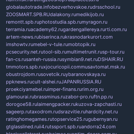
globalautotrade.info
bezverhovskoe.ru
drsschool.ru
ZOOSMART.SPB.RU
dalakony.ru
medikijob.ru
remontt.spb.ru
photostudia.spb.ru
myragon.ru
terramia.ru
academy62.ru
gardengallereya.ru
rti.com.ru
artem-news.ru
biserinca.ru
krasnodarkurort.com
imshowtv.ru
mebel-v-tule.ru
mobtopik.ru
pcsecurity.net.ru
tool-sib.ru
multimetrunit.ru
sp-tour.ru
fan-cs.ru
santeh-russia.ru
symbian9.net.ru
DSHAIR.RU
tmmotors.spb.ru
xjocuricopii.com
musavtomat.msk.ru
obustrojdom.ru
sovetcik.ru
ybaranovskaya.ru
ppknews.ru
cult-alshei.ru
JAPANRUSSIA.RU
proekciyamebel.ru
imper-finans.ru
rim.org.ru
glamourai.ru
brassminus.ru
zabor-pro.ru
ftn.pp.ru
dorogoe58.ru
laimengpacker.ru
kuzova-zapchasti.ru
sageerp.ru
taxodrom.ru
dsrazvitie.ru
hardcity.net.ru
ratinghomegames.ru
topservice25.ru
gubernyan.ru
gtglasslined.ru
ii4.ru
tssport.spb.ru
andorra24.com