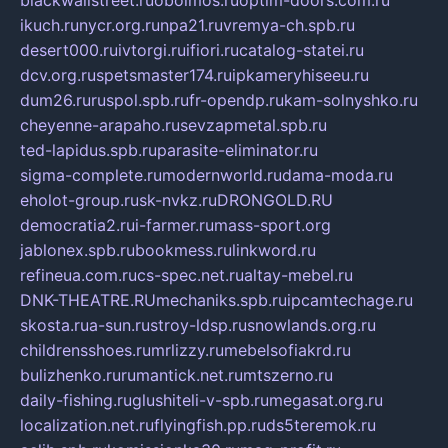
blackwallstreet.ru
oboimos.ru
optim-doors.com.ru
ikuch.ru
nycr.org.ru
npa21.ru
vremya-ch.spb.ru
desert000.ru
ivtorgi.ru
ifiori.ru
catalog-statei.ru
dcv.org.ru
spetsmaster174.ru
ipkameryhiseeu.ru
dum26.ru
ruspol.spb.ru
fr-opendp.ru
kam-solnyshko.ru
cheyenne-arapaho.ru
sevzapmetal.spb.ru
ted-lapidus.spb.ru
parasite-eliminator.ru
sigma-complete.ru
modernworld.ru
dama-moda.ru
eholot-group.ru
sk-nvkz.ru
DRONGOLD.RU
democratia2.ru
i-farmer.ru
mass-sport.org
jablonex.spb.ru
bookmess.ru
linkword.ru
refineua.com.ru
cs-spec.net.ru
altay-mebel.ru
DNK-THEATRE.RU
mechaniks.spb.ru
ipcamtechage.ru
skosta.ru
a-sun.ru
stroy-ldsp.ru
snowlands.org.ru
childrensshoes.ru
mrlizzy.ru
mebelsofiakrd.ru
bulizhenko.ru
rumantick.net.ru
mtszerno.ru
daily-fishing.ru
glushiteli-v-spb.ru
megasat.org.ru
localization.net.ru
flyingfish.pp.ru
ds5teremok.ru