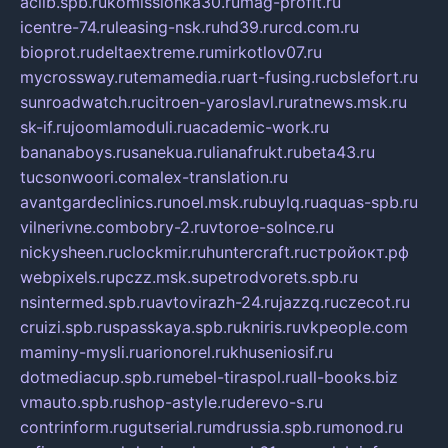
aclib.spb.ru
komissionka30.ru
mag-profit.ru
icentre-74.ru
leasing-nsk.ru
hd39.ru
rcd.com.ru
bioprot.ru
deltaextreme.ru
mirkotlov07.ru
mycrossway.ru
temamedia.ru
art-fusing.ru
cbslefort.ru
sunroadwatch.ru
citroen-yaroslavl.ru
ratnews.msk.ru
sk-if.ru
joomlamoduli.ru
academic-work.ru
bananaboys.ru
sanekua.ru
lianafrukt.ru
beta43.ru
tucsonwoori.com
alex-translation.ru
avantgardeclinics.ru
noel.msk.ru
buylq.ru
aquas-spb.ru
vilnerivne.com
bobry-2.ru
vtoroe-solnce.ru
nickysheen.ru
clockmir.ru
huntercraft.ru
стройокт.рф
webpixels.ru
pczz.msk.su
petrodvorets.spb.ru
nsintermed.spb.ru
avtovirazh-24.ru
jazzq.ru
czecot.ru
cruizi.spb.ru
spasskaya.spb.ru
kniris.ru
vkpeople.com
maminy-mysli.ru
arionorel.ru
khuseniosif.ru
dotmediacup.spb.ru
mebel-tiraspol.ru
all-books.biz
vmauto.spb.ru
shop-astyle.ru
derevo-s.ru
contrinform.ru
gutserial.ru
mdrussia.spb.ru
monod.ru