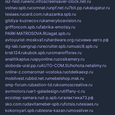
isz-fest.ru
ewnc.info
screensaver-clock.net.ru
volnav.spb.ru
comnat.ru
npf.net.ru
7bit.pp.ru
kalugatur.ru
tesiaes.ru
card.com.ru
kazanka.spb.ru
gildiya-kuznecov.ru
kameryboavision.ru
griffoncom.spb.ru
fabrika-emotsiy.ru
PARK-MATROSOVA.RU
agat.spb.ru
avtoyurist-moskva1.ru
hardware.org.ru
схема-авто.рф
dg-lab.ru
angrup.ru
recruiter.spb.ru
music8.spb.ru
krsk124.ru
kubok.spb.ru
romanofforex.ru
analitikaplus.ru
spyonline.ru
zosikamery.ru
sloboda-ural.pp.ru
AUTO-COM.SU
hohota.net
alimy.ru
online-z.com
aromat-vostoka.ru
otdelkaexp.ru
mobilvest.ru
bbd.net.ru
mebelshop.msk.ru
smp-forum.ru
bastion-td.ru
kosmoscreative.ru
avrmotors.ru
art-galadesign.ru
tiffany-c.ru
ecostep-samara.ru
d-p.spb.ru
галактика73.рф
sko.com.ru
davitamebel-spb.ru
fotsis.ru
tesiaes.ru
kokoroyari.spb.ru
blesna-kazan.ru
mossilver.ru