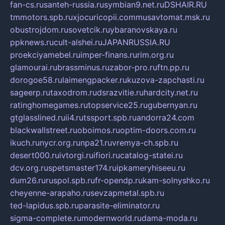
fan-cs.ru
santeh-russia.ru
symbian9.net.ru
DSHAIR.RU
tmmotors.spb.ru
xjocuricopii.com
musavtomat.msk.ru
obustrojdom.ru
sovetcik.ru
ybaranovskaya.ru
ppknews.ru
cult-alshei.ru
JAPANRUSSIA.RU
proekciyamebel.ru
imper-finans.ru
rim.org.ru
glamourai.ru
brassminus.ru
zabor-pro.ru
ftn.pp.ru
dorogoe58.ru
laimengpacker.ru
kuzova-zapchasti.ru
sageerp.ru
taxodrom.ru
dsrazvitie.ru
hardcity.net.ru
ratinghomegames.ru
topservice25.ru
gubernyan.ru
gtglasslined.ru
ii4.ru
tssport.spb.ru
andorra24.com
blackwallstreet.ru
oboimos.ru
optim-doors.com.ru
ikuch.ru
nycr.org.ru
npa21.ru
vremya-ch.spb.ru
desert000.ru
ivtorgi.ru
ifiori.ru
catalog-statei.ru
dcv.org.ru
spetsmaster174.ru
ipkameryhiseeu.ru
dum26.ru
ruspol.spb.ru
fr-opendp.ru
kam-solnyshko.ru
cheyenne-arapaho.ru
sevzapmetal.spb.ru
ted-lapidus.spb.ru
parasite-eliminator.ru
sigma-complete.ru
modernworld.ru
dama-moda.ru