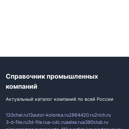
Справочник промышленных
компаний
Актуальный каталог компаний по всей России
133chel.ru
13autor-kolonka.ru
2864420.ru
2rich.ru
3-d-file.ru
3d-file.ru
a-cdc.ru
aalse.ru
a380club.ru