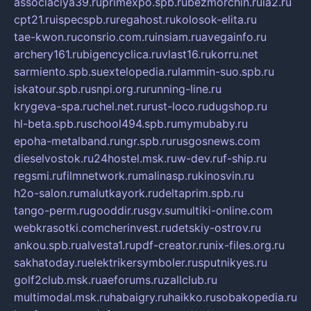
associaciya39.ru
primexpo.spb.ru
bezmorchin.ru
ia2.ru
cpt21.ru
ispecspb.ru
regahost.ru
kolosok-elita.ru
tae-kwon.ru
consrio.com.ru
insiam.ru
avegainfo.ru
archery161.ru
bigencyclica.ru
vlast16.ru
korru.net
sarmiento.spb.su
extelopedia.ru
lammin-suo.spb.ru
iskatour.spb.ru
snpi.org.ru
running-line.ru
krygeva-spa.ru
chel.net.ru
rust-loco.ru
dugshop.ru
hl-beta.spb.ru
school494.spb.ru
mymubaby.ru
epoha-metalband.ru
ngr.spb.ru
rusgosnews.com
dieselvostok.ru
24hostel.msk.ru
w-dev.ru
f-ship.ru
regsmi.ru
filmnetwork.ru
malinasp.ru
kinosvin.ru
h2o-salon.ru
malutkayork.ru
deltaprim.spb.ru
tango-perm.ru
gooddir.ru
sgv.su
multiki-online.com
webkrasotki.com
cherinvest.ru
detskiy-ostrov.ru
ankou.spb.ru
alvesta1.ru
pdf-creator.ru
nix-files.org.ru
sakhatoday.ru
elektrikersymboler.ru
sputnikyes.ru
golf2club.msk.ru
aeforums.ru
zallclub.ru
multimodal.msk.ru
habaigry.ru
haikko.ru
sobakopedia.ru