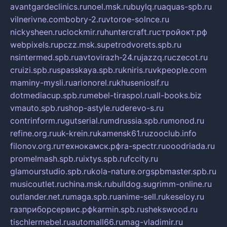
avantgardeclinics.ru
noel.msk.ru
buylq.ru
aquas-spb.ru
vilnerivne.com
bobry-2.ru
vtoroe-solnce.ru
nickysheen.ru
clockmir.ru
huntercraft.ru
стройокт.рф
webpixels.ru
pczz.msk.su
petrodvorets.spb.ru
nsintermed.spb.ru
avtovirazh-24.ru
jazzq.ru
czecot.ru
cruizi.spb.ru
spasskaya.spb.ru
kniris.ru
vkpeople.com
maminy-mysli.ru
arionorel.ru
khuseniosif.ru
dotmediacup.spb.ru
mebel-tiraspol.ru
all-books.biz
vmauto.spb.ru
shop-astyle.ru
derevo-s.ru
contrinform.ru
gutserial.ru
mdrussia.spb.ru
monod.ru
refine.org.ru
uk-krein.ru
kamensk61.ru
zooclub.info
filonov.org.ru
технокамск.рф
ra-spectr.ru
ooodriada.ru
promelmash.spb.ru
ixtys.spb.ru
fccity.ru
glamourstudio.spb.ru
kola-nature.org
spbmaster.spb.ru
musicoutlet.ru
china.msk.ru
bulldog.su
grimm-online.ru
outlander.net.ru
maga.spb.ru
anime-sell.ru
keseloy.ru
газприборсервис.рф
karmin.spb.ru
shekswood.ru
tischlermebel.ru
automall66.ru
mag-vladimir.ru