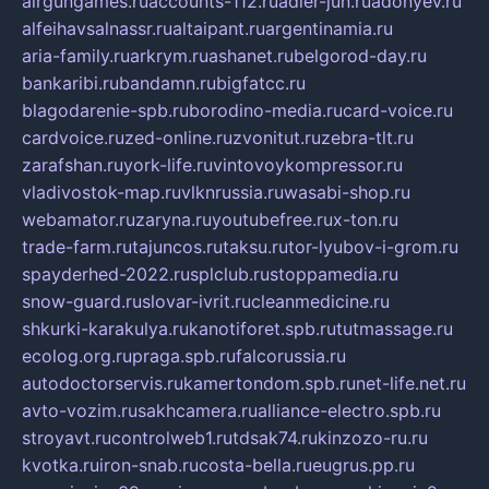
airgungames.ru
accounts-112.ru
adler-jun.ru
adonyev.ru
alfeihavsalnassr.ru
altaipant.ru
argentinamia.ru
aria-family.ru
arkrym.ru
ashanet.ru
belgorod-day.ru
bankaribi.ru
bandamn.ru
bigfatcc.ru
blagodarenie-spb.ru
borodino-media.ru
card-voice.ru
cardvoice.ru
zed-online.ru
zvonitut.ru
zebra-tlt.ru
zarafshan.ru
york-life.ru
vintovoykompressor.ru
vladivostok-map.ru
vlknrussia.ru
wasabi-shop.ru
webamator.ru
zaryna.ru
youtubefree.ru
x-ton.ru
trade-farm.ru
tajuncos.ru
taksu.ru
tor-lyubov-i-grom.ru
spayderhed-2022.ru
splclub.ru
stoppamedia.ru
snow-guard.ru
slovar-ivrit.ru
cleanmedicine.ru
shkurki-karakulya.ru
kanotiforet.spb.ru
tutmassage.ru
ecolog.org.ru
praga.spb.ru
falcorussia.ru
autodoctorservis.ru
kamertondom.spb.ru
net-life.net.ru
avto-vozim.ru
sakhcamera.ru
alliance-electro.spb.ru
stroyavt.ru
controlweb1.ru
tdsak74.ru
kinzozo-ru.ru
kvotka.ru
iron-snab.ru
costa-bella.ru
eugrus.pp.ru