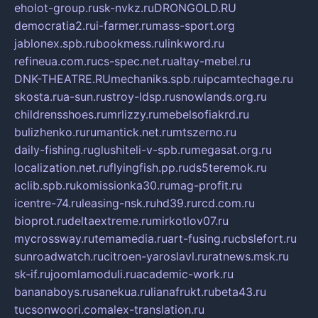
eholot-group.ru
sk-nvkz.ru
DRONGOLD.RU
democratia2.ru
i-farmer.ru
mass-sport.org
jablonex.spb.ru
bookmess.ru
linkword.ru
refineua.com.ru
cs-spec.net.ru
altay-mebel.ru
DNK-THEATRE.RU
mechaniks.spb.ru
ipcamtechage.ru
skosta.ru
a-sun.ru
stroy-ldsp.ru
snowlands.org.ru
childrensshoes.ru
mrlizzy.ru
mebelsofiakrd.ru
bulizhenko.ru
rumantick.net.ru
mtszerno.ru
daily-fishing.ru
glushiteli-v-spb.ru
megasat.org.ru
localization.net.ru
flyingfish.pp.ru
ds5teremok.ru
aclib.spb.ru
komissionka30.ru
mag-profit.ru
icentre-74.ru
leasing-nsk.ru
hd39.ru
rcd.com.ru
bioprot.ru
deltaextreme.ru
mirkotlov07.ru
mycrossway.ru
temamedia.ru
art-fusing.ru
cbslefort.ru
sunroadwatch.ru
citroen-yaroslavl.ru
ratnews.msk.ru
sk-if.ru
joomlamoduli.ru
academic-work.ru
bananaboys.ru
sanekua.ru
lianafrukt.ru
beta43.ru
tucsonwoori.com
alex-translation.ru