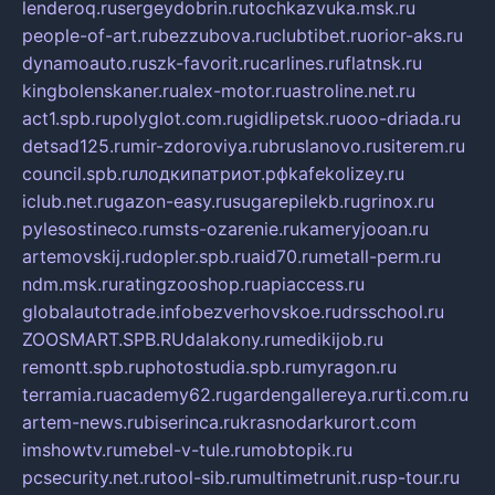
lenderoq.ru
sergeydobrin.ru
tochkazvuka.msk.ru
people-of-art.ru
bezzubova.ru
clubtibet.ru
orior-aks.ru
dynamoauto.ru
szk-favorit.ru
carlines.ru
flatnsk.ru
kingbolenskaner.ru
alex-motor.ru
astroline.net.ru
act1.spb.ru
polyglot.com.ru
gidlipetsk.ru
ooo-driada.ru
detsad125.ru
mir-zdoroviya.ru
bruslanovo.ru
siterem.ru
council.spb.ru
лодкипатриот.рф
kafekolizey.ru
iclub.net.ru
gazon-easy.ru
sugarepilekb.ru
grinox.ru
pylesostineco.ru
msts-ozarenie.ru
kameryjooan.ru
artemovskij.ru
dopler.spb.ru
aid70.ru
metall-perm.ru
ndm.msk.ru
ratingzooshop.ru
apiaccess.ru
globalautotrade.info
bezverhovskoe.ru
drsschool.ru
ZOOSMART.SPB.RU
dalakony.ru
medikijob.ru
remontt.spb.ru
photostudia.spb.ru
myragon.ru
terramia.ru
academy62.ru
gardengallereya.ru
rti.com.ru
artem-news.ru
biserinca.ru
krasnodarkurort.com
imshowtv.ru
mebel-v-tule.ru
mobtopik.ru
pcsecurity.net.ru
tool-sib.ru
multimetrunit.ru
sp-tour.ru