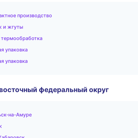
актное производство
 и жгуты
 термообработка
я упаковка
я упаковка
евосточный федеральный округ
ск-на-Амуре
к
Хабаровск