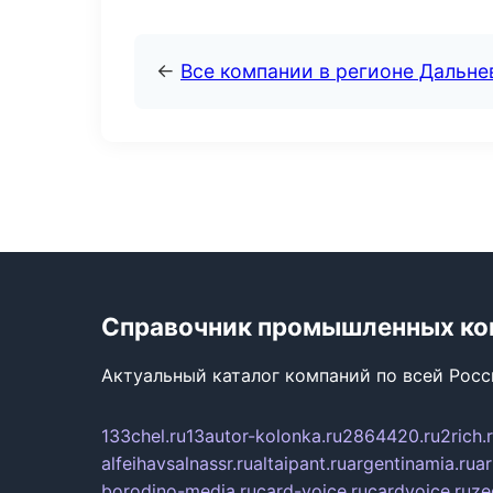
←
Все компании в регионе Дальн
Справочник промышленных ко
Актуальный каталог компаний по всей Рос
133chel.ru
13autor-kolonka.ru
2864420.ru
2rich.
alfeihavsalnassr.ru
altaipant.ru
argentinamia.ru
ar
borodino-media.ru
card-voice.ru
cardvoice.ru
ze