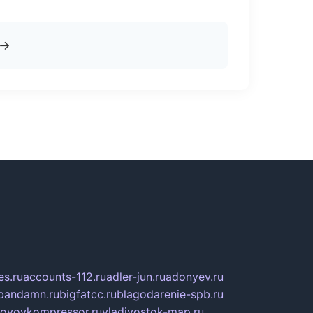
→
s.ru
accounts-112.ru
adler-jun.ru
adonyev.ru
bandamn.ru
bigfatcc.ru
blagodarenie-spb.ru
tovoykompressor.ru
vladivostok-map.ru