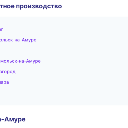
тное производство
рг
ольск-на-Амуре
омольск-на-Амуре
вгород
мара
а-Амуре