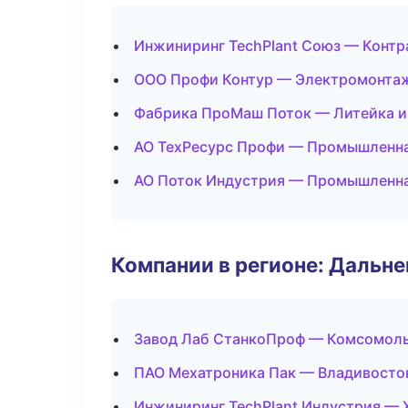
Инжиниринг TechPlant Союз — Контр
ООО Профи Контур — Электромонтаж
Фабрика ПроМаш Поток — Литейка и
АО ТехРесурс Профи — Промышленна
АО Поток Индустрия — Промышленна
Компании в регионе: Дальн
Завод Лаб СтанкоПроф — Комсомоль
ПАО Мехатроника Пак — Владивосто
Инжиниринг TechPlant Индустрия — 