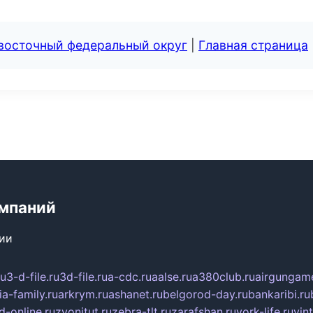
евосточный федеральный округ
|
Главная страница
мпаний
сии
ru
3-d-file.ru
3d-file.ru
a-cdc.ru
aalse.ru
a380club.ru
airgungame
ia-family.ru
arkrym.ru
ashanet.ru
belgorod-day.ru
bankaribi.ru
d-online.ru
zvonitut.ru
zebra-tlt.ru
zarafshan.ru
york-life.ru
vin