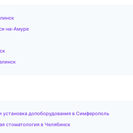
алинск
ск-на-Амуре
ск
алинск
 и установка допоборудования в Симферополь
ская стоматология в Челябинск