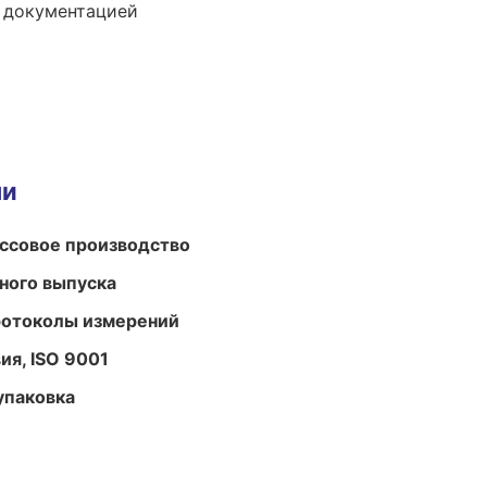
е документацией
ми
ассовое производство
ного выпуска
ротоколы измерений
ия, ISO 9001
упаковка