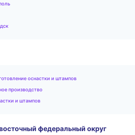
поль
одск
отовление оснастки и штампов
ое производство
астки и штампов
евосточный федеральный округ