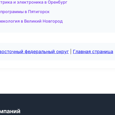
ектрика и электроника в Оренбург
 программы в Пятигорск
инекология в Великий Новгород
евосточный федеральный округ
|
Главная страница
мпаний