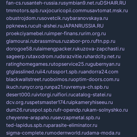
fan-cs.ru
santeh-russia.ru
symbian9.net.ru
DSHAIR.RU
tmmotors.spb.ru
xjocuricopii.com
musavtomat.msk.ru
obustrojdom.ru
sovetcik.ru
ybaranovskaya.ru
ppknews.ru
cult-alshei.ru
JAPANRUSSIA.RU
proekciyamebel.ru
imper-finans.ru
rim.org.ru
glamourai.ru
brassminus.ru
zabor-pro.ru
ftn.pp.ru
dorogoe58.ru
laimengpacker.ru
kuzova-zapchasti.ru
sageerp.ru
taxodrom.ru
dsrazvitie.ru
hardcity.net.ru
ratinghomegames.ru
topservice25.ru
gubernyan.ru
gtglasslined.ru
ii4.ru
tssport.spb.ru
andorra24.com
blackwallstreet.ru
oboimos.ru
optim-doors.com.ru
ikuch.ru
nycr.org.ru
npa21.ru
vremya-ch.spb.ru
desert000.ru
ivtorgi.ru
ifiori.ru
catalog-statei.ru
dcv.org.ru
spetsmaster174.ru
ipkameryhiseeu.ru
dum26.ru
ruspol.spb.ru
fr-opendp.ru
kam-solnyshko.ru
cheyenne-arapaho.ru
sevzapmetal.spb.ru
ted-lapidus.spb.ru
parasite-eliminator.ru
sigma-complete.ru
modernworld.ru
dama-moda.ru