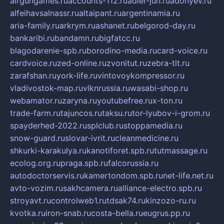
airgungames.ru
accounts-112.ru
adler-jun.ru
adonyev.ru
alfeihavsalnassr.ru
altaipant.ru
argentinamia.ru
aria-family.ru
arkrym.ru
ashanet.ru
belgorod-day.ru
bankaribi.ru
bandamn.ru
bigfatcc.ru
blagodarenie-spb.ru
borodino-media.ru
card-voice.ru
cardvoice.ru
zed-online.ru
zvonitut.ru
zebra-tlt.ru
zarafshan.ru
york-life.ru
vintovoykompressor.ru
vladivostok-map.ru
vlknrussia.ru
wasabi-shop.ru
webamator.ru
zaryna.ru
youtubefree.ru
x-ton.ru
trade-farm.ru
tajuncos.ru
taksu.ru
tor-lyubov-i-grom.ru
spayderhed-2022.ru
splclub.ru
stoppamedia.ru
snow-guard.ru
slovar-ivrit.ru
cleanmedicine.ru
shkurki-karakulya.ru
kanotiforet.spb.ru
tutmassage.ru
ecolog.org.ru
praga.spb.ru
falcorussia.ru
autodoctorservis.ru
kamertondom.spb.ru
net-life.net.ru
avto-vozim.ru
sakhcamera.ru
alliance-electro.spb.ru
stroyavt.ru
controlweb1.ru
tdsak74.ru
kinzozo-ru.ru
kvotka.ru
iron-snab.ru
costa-bella.ru
eugrus.pp.ru