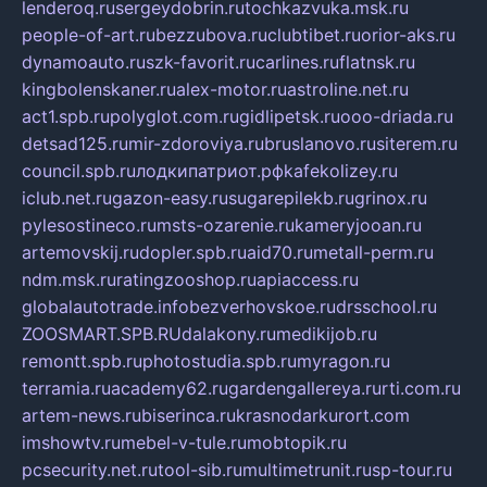
lenderoq.ru
sergeydobrin.ru
tochkazvuka.msk.ru
people-of-art.ru
bezzubova.ru
clubtibet.ru
orior-aks.ru
dynamoauto.ru
szk-favorit.ru
carlines.ru
flatnsk.ru
kingbolenskaner.ru
alex-motor.ru
astroline.net.ru
act1.spb.ru
polyglot.com.ru
gidlipetsk.ru
ooo-driada.ru
detsad125.ru
mir-zdoroviya.ru
bruslanovo.ru
siterem.ru
council.spb.ru
лодкипатриот.рф
kafekolizey.ru
iclub.net.ru
gazon-easy.ru
sugarepilekb.ru
grinox.ru
pylesostineco.ru
msts-ozarenie.ru
kameryjooan.ru
artemovskij.ru
dopler.spb.ru
aid70.ru
metall-perm.ru
ndm.msk.ru
ratingzooshop.ru
apiaccess.ru
globalautotrade.info
bezverhovskoe.ru
drsschool.ru
ZOOSMART.SPB.RU
dalakony.ru
medikijob.ru
remontt.spb.ru
photostudia.spb.ru
myragon.ru
terramia.ru
academy62.ru
gardengallereya.ru
rti.com.ru
artem-news.ru
biserinca.ru
krasnodarkurort.com
imshowtv.ru
mebel-v-tule.ru
mobtopik.ru
pcsecurity.net.ru
tool-sib.ru
multimetrunit.ru
sp-tour.ru