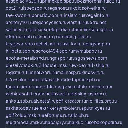
associaciya39.ru
primexpo.spb.ru
bezmorchin.ru
ia2.ru
cpt21.ru
ispecspb.ru
regahost.ru
kolosok-elita.ru
tae-kwon.ru
consrio.com.ru
insiam.ru
avegainfo.ru
archery161.ru
bigencyclica.ru
vlast16.ru
korru.net
sarmiento.spb.su
extelopedia.ru
lammin-suo.spb.ru
iskatour.spb.ru
snpi.org.ru
running-line.ru
krygeva-spa.ru
chel.net.ru
rust-loco.ru
dugshop.ru
hl-beta.spb.ru
school494.spb.ru
mymubaby.ru
epoha-metalband.ru
ngr.spb.ru
rusgosnews.com
dieselvostok.ru
24hostel.msk.ru
w-dev.ru
f-ship.ru
regsmi.ru
filmnetwork.ru
malinasp.ru
kinosvin.ru
h2o-salon.ru
malutkayork.ru
deltaprim.spb.ru
tango-perm.ru
gooddir.ru
sgv.su
multiki-online.com
webkrasotki.com
cherinvest.ru
detskiy-ostrov.ru
ankou.spb.ru
alvesta1.ru
pdf-creator.ru
nix-files.org.ru
sakhatoday.ru
elektrikersymboler.ru
sputnikyes.ru
golf2club.msk.ru
aeforums.ru
zallclub.ru
multimodal.msk.ru
habaigry.ru
haikko.ru
sobakopedia.ru