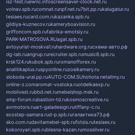
isz-fest.ru
ewnc.info
screensaver-clock.net.ru
volnav.spb.ru
comnat.ru
npf.net.ru
7bit.pp.ru
kalugatur.ru
tesiaes.ru
card.com.ru
kazanka.spb.ru
gildiya-kuznecov.ru
kameryboavision.ru
griffoncom.spb.ru
fabrika-emotsiy.ru
PARK-MATROSOVA.RU
agat.spb.ru
avtoyurist-moskva1.ru
hardware.org.ru
схема-авто.рф
dg-lab.ru
angrup.ru
recruiter.spb.ru
music8.spb.ru
krsk124.ru
kubok.spb.ru
romanofforex.ru
analitikaplus.ru
spyonline.ru
zosikamery.ru
sloboda-ural.pp.ru
AUTO-COM.SU
hohota.net
alimy.ru
online-z.com
aromat-vostoka.ru
otdelkaexp.ru
mobilvest.ru
bbd.net.ru
mebelshop.msk.ru
smp-forum.ru
bastion-td.ru
kosmoscreative.ru
avrmotors.ru
art-galadesign.ru
tiffany-c.ru
ecostep-samara.ru
d-p.spb.ru
галактика73.рф
sko.com.ru
davitamebel-spb.ru
fotsis.ru
tesiaes.ru
kokoroyari.spb.ru
blesna-kazan.ru
mossilver.ru