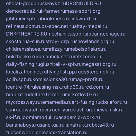
eholot-group.ru
sk-nvkz.ru
DRONGOLD.RU
democratia2.ru
i-farmer.ru
mass-sport.org
jablonex.spb.ru
bookmess.ru
linkword.ru
refineua.com.ru
cs-spec.net.ru
altay-mebel.ru
DNK-THEATRE.RU
mechaniks.spb.ru
ipcamtechage.ru
skosta.ru
a-sun.ru
stroy-ldsp.ru
snowlands.org.ru
childrensshoes.ru
mrlizzy.ru
mebelsofiakrd.ru
bulizhenko.ru
rumantick.net.ru
mtszerno.ru
daily-fishing.ru
glushiteli-v-spb.ru
megasat.org.ru
localization.net.ru
flyingfish.pp.ru
ds5teremok.ru
aclib.spb.ru
komissionka30.ru
mag-profit.ru
icentre-74.ru
leasing-nsk.ru
hd39.ru
rcd.com.ru
bioprot.ru
deltaextreme.ru
mirkotlov07.ru
mycrossway.ru
temamedia.ru
art-fusing.ru
cbslefort.ru
sunroadwatch.ru
citroen-yaroslavl.ru
ratnews.msk.ru
sk-if.ru
joomlamoduli.ru
academic-work.ru
bananaboys.ru
sanekua.ru
lianafrukt.ru
beta43.ru
tucsonwoori.com
alex-translation.ru