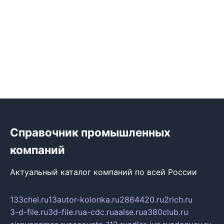
Справочник промышленных
компаний
Актуальный каталог компаний по всей России
133chel.ru
13autor-kolonka.ru
2864420.ru
2rich.ru
3-d-file.ru
3d-file.ru
a-cdc.ru
aalse.ru
a380club.ru