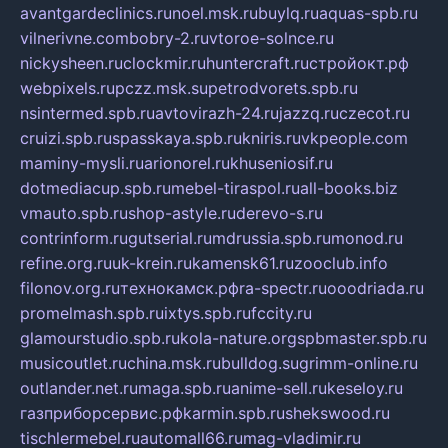
avantgardeclinics.ru
noel.msk.ru
buylq.ru
aquas-spb.ru
vilnerivne.com
bobry-2.ru
vtoroe-solnce.ru
nickysheen.ru
clockmir.ru
huntercraft.ru
стройокт.рф
webpixels.ru
pczz.msk.su
petrodvorets.spb.ru
nsintermed.spb.ru
avtovirazh-24.ru
jazzq.ru
czecot.ru
cruizi.spb.ru
spasskaya.spb.ru
kniris.ru
vkpeople.com
maminy-mysli.ru
arionorel.ru
khuseniosif.ru
dotmediacup.spb.ru
mebel-tiraspol.ru
all-books.biz
vmauto.spb.ru
shop-astyle.ru
derevo-s.ru
contrinform.ru
gutserial.ru
mdrussia.spb.ru
monod.ru
refine.org.ru
uk-krein.ru
kamensk61.ru
zooclub.info
filonov.org.ru
технокамск.рф
ra-spectr.ru
ooodriada.ru
promelmash.spb.ru
ixtys.spb.ru
fccity.ru
glamourstudio.spb.ru
kola-nature.org
spbmaster.spb.ru
musicoutlet.ru
china.msk.ru
bulldog.su
grimm-online.ru
outlander.net.ru
maga.spb.ru
anime-sell.ru
keseloy.ru
газприборсервис.рф
karmin.spb.ru
shekswood.ru
tischlermebel.ru
automall66.ru
mag-vladimir.ru