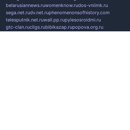
belarusiannews.ru
womenknow.ru
dos-vniimk.ru
sega.net.ru
dv.net.ru
phenomenonsofhistory.com
telesputnik.net.ru
wall.pp.ru
pylesosroidmi.ru
gtc-clan.ru
cligs.ru
bibikazap.ru
popova.org.ru
netwhistler.spb.ru
bellvil.ru
bonzon.ru
iss-vladik.ru
defiparis.net.ru
las-gryzas.ru
amku.ru
electednews.spb.ru
feather.org.ru
spar72.ru
tankiigri.ru
dominus.com.ru
ibtree.ru
sanykool.pp.ru
unixlib.org.ru
menatep.spb.ru
gartenterrassen.ru
printeka.ru
skvozilka.com.ru
parkovka-pub.ru
lovemobi.ru
art-ru.ru
emulatorz.com.ru
alucomp.com.ru
tatforum.com.ru
alternativa-profi.ru
dermakler.ru
artsurvey.ru
aredir.ru
khimspas.ru
centr-maxi.ru
2018r.ru
bort-stomer-defort.ru
professional2.ru
gibsons.ru
artselena.ru
art-pilot.ru
ingredient.spb.ru
npfpolimer.spb.ru
argentum.spb.ru
hom-edu.ru
af-num.ru
cashadvanceamericasev.org
trexp.spb.ru
apteka-gerzena.ru
vasilyevka.msk.ru