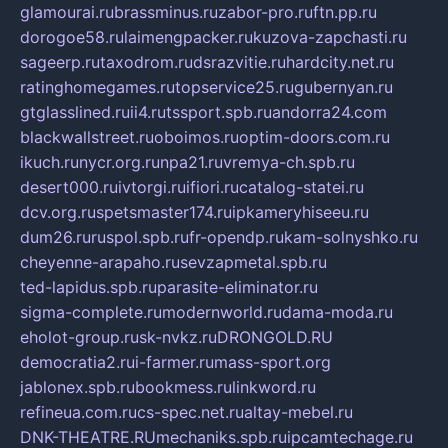
glamourai.ru
brassminus.ru
zabor-pro.ru
ftn.pp.ru
dorogoe58.ru
laimengpacker.ru
kuzova-zapchasti.ru
sageerp.ru
taxodrom.ru
dsrazvitie.ru
hardcity.net.ru
ratinghomegames.ru
topservice25.ru
gubernyan.ru
gtglasslined.ru
ii4.ru
tssport.spb.ru
andorra24.com
blackwallstreet.ru
oboimos.ru
optim-doors.com.ru
ikuch.ru
nycr.org.ru
npa21.ru
vremya-ch.spb.ru
desert000.ru
ivtorgi.ru
ifiori.ru
catalog-statei.ru
dcv.org.ru
spetsmaster174.ru
ipkameryhiseeu.ru
dum26.ru
ruspol.spb.ru
fr-opendp.ru
kam-solnyshko.ru
cheyenne-arapaho.ru
sevzapmetal.spb.ru
ted-lapidus.spb.ru
parasite-eliminator.ru
sigma-complete.ru
modernworld.ru
dama-moda.ru
eholot-group.ru
sk-nvkz.ru
DRONGOLD.RU
democratia2.ru
i-farmer.ru
mass-sport.org
jablonex.spb.ru
bookmess.ru
linkword.ru
refineua.com.ru
cs-spec.net.ru
altay-mebel.ru
DNK-THEATRE.RU
mechaniks.spb.ru
ipcamtechage.ru