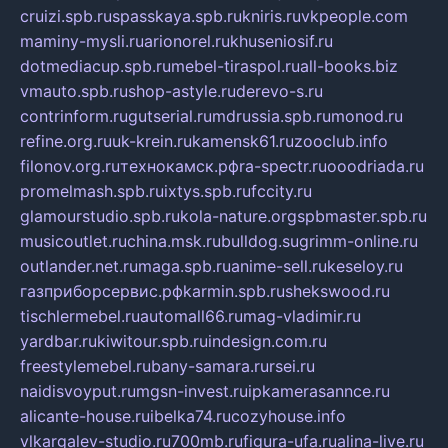
cruizi.spb.ru
spasskaya.spb.ru
kniris.ru
vkpeople.com
maminy-mysli.ru
arionorel.ru
khuseniosif.ru
dotmediacup.spb.ru
mebel-tiraspol.ru
all-books.biz
vmauto.spb.ru
shop-astyle.ru
derevo-s.ru
contrinform.ru
gutserial.ru
mdrussia.spb.ru
monod.ru
refine.org.ru
uk-krein.ru
kamensk61.ru
zooclub.info
filonov.org.ru
технокамск.рф
ra-spectr.ru
ooodriada.ru
promelmash.spb.ru
ixtys.spb.ru
fccity.ru
glamourstudio.spb.ru
kola-nature.org
spbmaster.spb.ru
musicoutlet.ru
china.msk.ru
bulldog.su
grimm-online.ru
outlander.net.ru
maga.spb.ru
anime-sell.ru
keseloy.ru
газприборсервис.рф
karmin.spb.ru
shekswood.ru
tischlermebel.ru
automall66.ru
mag-vladimir.ru
yardbar.ru
kiwitour.spb.ru
indesign.com.ru
freestylemebel.ru
bany-samara.ru
rsei.ru
naidisvoyput.ru
mgsn-invest.ru
ipkamerasannce.ru
alicante-house.ru
ibelka74.ru
cozyhouse.info
vlkargalev-studio.ru
700mb.ru
figura-ufa.ru
alina-live.ru