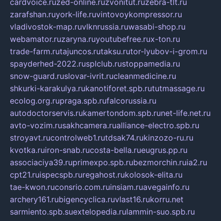
cardvoice.ru
zed-online.ru
zvonitut.ru
zebra-tlt.ru
zarafshan.ru
york-life.ru
vintovoykompressor.ru
vladivostok-map.ru
vlknrussia.ru
wasabi-shop.ru
webamator.ru
zaryna.ru
youtubefree.ru
x-ton.ru
trade-farm.ru
tajuncos.ru
taksu.ru
tor-lyubov-i-grom.ru
spayderhed-2022.ru
splclub.ru
stoppamedia.ru
snow-guard.ru
slovar-ivrit.ru
cleanmedicine.ru
shkurki-karakulya.ru
kanotiforet.spb.ru
tutmassage.ru
ecolog.org.ru
praga.spb.ru
falcorussia.ru
autodoctorservis.ru
kamertondom.spb.ru
net-life.net.ru
avto-vozim.ru
sakhcamera.ru
alliance-electro.spb.ru
stroyavt.ru
controlweb1.ru
tdsak74.ru
kinzozo-ru.ru
kvotka.ru
iron-snab.ru
costa-bella.ru
eugrus.pp.ru
associaciya39.ru
primexpo.spb.ru
bezmorchin.ru
ia2.ru
cpt21.ru
ispecspb.ru
regahost.ru
kolosok-elita.ru
tae-kwon.ru
consrio.com.ru
insiam.ru
avegainfo.ru
archery161.ru
bigencyclica.ru
vlast16.ru
korru.net
sarmiento.spb.su
extelopedia.ru
lammin-suo.spb.ru