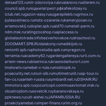
detsad125.ru
mir-zdoroviya.ru
bruslanovo.ru
siterem.ru
council.spb.ru
лодкипатриот.рф
kafekolizey.ru
iclub.net.ru
gazon-easy.ru
sugarepilekb.ru
grinox.ru
pylesostineco.ru
msts-ozarenie.ru
kameryjooan.ru
artemovskij.ru
dopler.spb.ru
aid70.ru
metall-perm.ru
ndm.msk.ru
ratingzooshop.ru
apiaccess.ru
globalautotrade.info
bezverhovskoe.ru
drsschool.ru
ZOOSMART.SPB.RU
dalakony.ru
medikijob.ru
remontt.spb.ru
photostudia.spb.ru
myragon.ru
terramia.ru
academy62.ru
gardengallereya.ru
rti.com.ru
artem-news.ru
biserinca.ru
krasnodarkurort.com
imshowtv.ru
mebel-v-tule.ru
mobtopik.ru
pcsecurity.net.ru
tool-sib.ru
multimetrunit.ru
sp-tour.ru
fan-cs.ru
santeh-russia.ru
symbian9.net.ru
DSHAIR.RU
tmmotors.spb.ru
xjocuricopii.com
musavtomat.msk.ru
obustrojdom.ru
sovetcik.ru
ybaranovskaya.ru
ppknews.ru
cult-alshei.ru
JAPANRUSSIA.RU
proekciyamebel.ru
imper-finans.ru
rim.org.ru