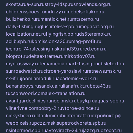
skosta.ru
a-sun.ru
stroy-ldsp.ru
snowlands.org.ru
childrensshoes.ru
mrlizzy.ru
mebelsofiakrd.ru
bulizhenko.ru
rumantick.net.ru
mtszerno.ru
daily-fishing.ru
glushiteli-v-spb.ru
megasat.org.ru
localization.net.ru
flyingfish.pp.ru
ds5teremok.ru
aclib.spb.ru
komissionka30.ru
mag-profit.ru
icentre-74.ru
leasing-nsk.ru
hd39.ru
rcd.com.ru
bioprot.ru
deltaextreme.ru
mirkotlov07.ru
mycrossway.ru
temamedia.ru
art-fusing.ru
cbslefort.ru
sunroadwatch.ru
citroen-yaroslavl.ru
ratnews.msk.ru
sk-if.ru
joomlamoduli.ru
academic-work.ru
bananaboys.ru
sanekua.ru
lianafrukt.ru
beta43.ru
tucsonwoori.com
alex-translation.ru
avantgardeclinics.ru
noel.msk.ru
buylq.ru
aquas-spb.ru
vilnerivne.com
bobry-2.ru
vtoroe-solnce.ru
nickysheen.ru
clockmir.ru
huntercraft.ru
стройокт.рф
webpixels.ru
pczz.msk.su
petrodvorets.spb.ru
nsintermed.spb.ru
avtovirazh-24.ru
jazzq.ru
czecot.ru