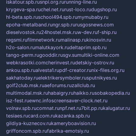
iskatour.spb.ru
snpi.org.ru
running-line.ru
krygeva-spa.ru
chel.net.ru
rust-loco.ru
dugshop.ru
hl-beta.spb.ru
school494.spb.ru
mymubaby.ru
epoha-metalband.ru
ngr.spb.ru
rusgosnews.com
dieselvostok.ru
24hostel.msk.ru
w-dev.ru
f-ship.ru
regsmi.ru
filmnetwork.ru
malinasp.ru
kinosvin.ru
h2o-salon.ru
malutkayork.ru
deltaprim.spb.ru
tango-perm.ru
gooddir.ru
sgv.su
multiki-online.com
webkrasotki.com
cherinvest.ru
detskiy-ostrov.ru
ankou.spb.ru
alvesta1.ru
pdf-creator.ru
nix-files.org.ru
sakhatoday.ru
elektrikersymboler.ru
sputnikyes.ru
golf2club.msk.ru
aeforums.ru
zallclub.ru
multimodal.msk.ru
habaigry.ru
haikko.ru
sobakopedia.ru
isz-fest.ru
ewnc.info
screensaver-clock.net.ru
volnav.spb.ru
comnat.ru
npf.net.ru
7bit.pp.ru
kalugatur.ru
tesiaes.ru
card.com.ru
kazanka.spb.ru
gildiya-kuznecov.ru
kameryboavision.ru
griffoncom.spb.ru
fabrika-emotsiy.ru