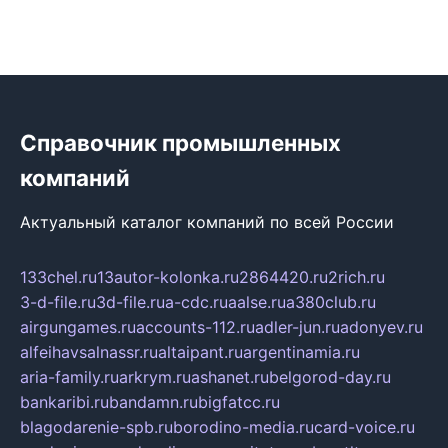
Справочник промышленных
компаний
Актуальный каталог компаний по всей России
133chel.ru
13autor-kolonka.ru
2864420.ru
2rich.ru
3-d-file.ru
3d-file.ru
a-cdc.ru
aalse.ru
a380club.ru
airgungames.ru
accounts-112.ru
adler-jun.ru
adonyev.ru
alfeihavsalnassr.ru
altaipant.ru
argentinamia.ru
aria-family.ru
arkrym.ru
ashanet.ru
belgorod-day.ru
bankaribi.ru
bandamn.ru
bigfatcc.ru
blagodarenie-spb.ru
borodino-media.ru
card-voice.ru