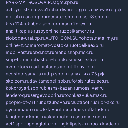
PARK-MATROSOVA.RU
agat.spb.ru
avtoyurist-moskva1.ru
hardware.org.ru
схема-авто.рф
dg-lab.ru
angrup.ru
recruiter.spb.ru
music8.spb.ru
krsk124.ru
kubok.spb.ru
romanofforex.ru
analitikaplus.ru
spyonline.ru
zosikamery.ru
sloboda-ural.pp.ru
AUTO-COM.SU
hohota.net
alimy.ru
online-z.com
aromat-vostoka.ru
otdelkaexp.ru
mobilvest.ru
bbd.net.ru
mebelshop.msk.ru
smp-forum.ru
bastion-td.ru
kosmoscreative.ru
avrmotors.ru
art-galadesign.ru
tiffany-c.ru
ecostep-samara.ru
d-p.spb.ru
галактика73.рф
sko.com.ru
davitamebel-spb.ru
fotsis.ru
tesiaes.ru
kokoroyari.spb.ru
blesna-kazan.ru
mossilver.ru
lenderoq.ru
sergeydobrin.ru
tochkazvuka.msk.ru
people-of-art.ru
bezzubova.ru
clubtibet.ru
orior-aks.ru
dynamoauto.ru
szk-favorit.ru
carlines.ru
flatnsk.ru
kingbolenskaner.ru
alex-motor.ru
astroline.net.ru
act1.spb.ru
polyglot.com.ru
gidlipetsk.ru
ooo-driada.ru