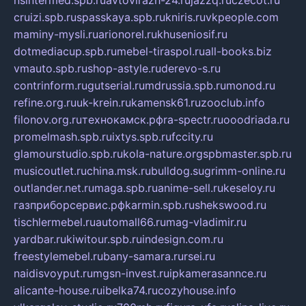
nsintermed.spb.ru
avtovirazh-24.ru
jazzq.ru
czecot.ru
cruizi.spb.ru
spasskaya.spb.ru
kniris.ru
vkpeople.com
maminy-mysli.ru
arionorel.ru
khuseniosif.ru
dotmediacup.spb.ru
mebel-tiraspol.ru
all-books.biz
vmauto.spb.ru
shop-astyle.ru
derevo-s.ru
contrinform.ru
gutserial.ru
mdrussia.spb.ru
monod.ru
refine.org.ru
uk-krein.ru
kamensk61.ru
zooclub.info
filonov.org.ru
технокамск.рф
ra-spectr.ru
ooodriada.ru
promelmash.spb.ru
ixtys.spb.ru
fccity.ru
glamourstudio.spb.ru
kola-nature.org
spbmaster.spb.ru
musicoutlet.ru
china.msk.ru
bulldog.su
grimm-online.ru
outlander.net.ru
maga.spb.ru
anime-sell.ru
keseloy.ru
газприборсервис.рф
karmin.spb.ru
shekswood.ru
tischlermebel.ru
automall66.ru
mag-vladimir.ru
yardbar.ru
kiwitour.spb.ru
indesign.com.ru
freestylemebel.ru
bany-samara.ru
rsei.ru
naidisvoyput.ru
mgsn-invest.ru
ipkamerasannce.ru
alicante-house.ru
ibelka74.ru
cozyhouse.info