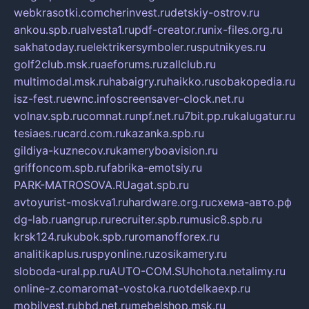
webkrasotki.com
cherinvest.ru
detskiy-ostrov.ru
ankou.spb.ru
alvesta1.ru
pdf-creator.ru
nix-files.org.ru
sakhatoday.ru
elektrikersymboler.ru
sputnikyes.ru
golf2club.msk.ru
aeforums.ru
zallclub.ru
multimodal.msk.ru
habaigry.ru
haikko.ru
sobakopedia.ru
isz-fest.ru
ewnc.info
screensaver-clock.net.ru
volnav.spb.ru
comnat.ru
npf.net.ru
7bit.pp.ru
kalugatur.ru
tesiaes.ru
card.com.ru
kazanka.spb.ru
gildiya-kuznecov.ru
kameryboavision.ru
griffoncom.spb.ru
fabrika-emotsiy.ru
PARK-MATROSOVA.RU
agat.spb.ru
avtoyurist-moskva1.ru
hardware.org.ru
схема-авто.рф
dg-lab.ru
angrup.ru
recruiter.spb.ru
music8.spb.ru
krsk124.ru
kubok.spb.ru
romanofforex.ru
analitikaplus.ru
spyonline.ru
zosikamery.ru
sloboda-ural.pp.ru
AUTO-COM.SU
hohota.net
alimy.ru
online-z.com
aromat-vostoka.ru
otdelkaexp.ru
mobilvest.ru
bbd.net.ru
mebelshop.msk.ru