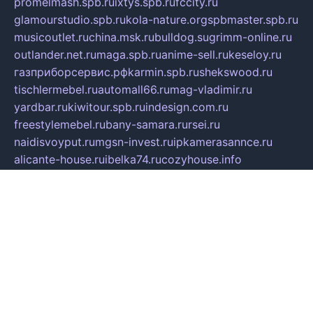
promelmash.spb.ru
ixtys.spb.ru
fccity.ru
glamourstudio.spb.ru
kola-nature.org
spbmaster.spb.ru
musicoutlet.ru
china.msk.ru
bulldog.su
grimm-online.ru
outlander.net.ru
maga.spb.ru
anime-sell.ru
keseloy.ru
газприборсервис.рф
karmin.spb.ru
shekswood.ru
tischlermebel.ru
automall66.ru
mag-vladimir.ru
yardbar.ru
kiwitour.spb.ru
indesign.com.ru
freestylemebel.ru
bany-samara.ru
rsei.ru
naidisvoyput.ru
mgsn-invest.ru
ipkamerasannce.ru
alicante-house.ru
ibelka74.ru
cozyhouse.info
vlkargalev-studio.ru
700mb.ru
figura-ufa.ru
alina-live.ru
belarusiannews.ru
womenknow.ru
dos-vniimk.ru
sega.net.ru
dv.net.ru
phenomenonsofhistory.com
telesputnik.net.ru
wall.pp.ru
pylesosroidmi.ru
gtc-clan.ru
cligs.ru
bibikazap.ru
popova.org.ru
netwhistler.spb.ru
bellvil.ru
bonzon.ru
iss-vladik.ru
defiparis.net.ru
las-gryzas.ru
amku.ru
electednews.spb.ru
feather.org.ru
spar72.ru
tankiigri.ru