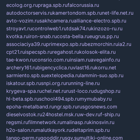
ecolog.org.ru
praga.spb.ru
falcorussia.ru
autodoctorservis.ru
kamertondom.spb.ru
net-life.net.ru
avto-vozim.ru
sakhcamera.ru
alliance-electro.spb.ru
stroyavt.ru
controlweb1.ru
tdsak74.ru
kinzozo-ru.ru
kvotka.ru
iron-snab.ru
costa-bella.ru
eugrus.pp.ru
associaciya39.ru
primexpo.spb.ru
bezmorchin.ru
ia2.ru
cpt21.ru
ispecspb.ru
regahost.ru
kolosok-elita.ru
tae-kwon.ru
consrio.com.ru
insiam.ru
avegainfo.ru
archery161.ru
bigencyclica.ru
vlast16.ru
korru.net
sarmiento.spb.su
extelopedia.ru
lammin-suo.spb.ru
iskatour.spb.ru
snpi.org.ru
running-line.ru
krygeva-spa.ru
chel.net.ru
rust-loco.ru
dugshop.ru
hl-beta.spb.ru
school494.spb.ru
mymubaby.ru
epoha-metalband.ru
ngr.spb.ru
rusgosnews.com
dieselvostok.ru
24hostel.msk.ru
w-dev.ru
f-ship.ru
regsmi.ru
filmnetwork.ru
malinasp.ru
kinosvin.ru
h2o-salon.ru
malutkayork.ru
deltaprim.spb.ru
tango-perm.ru
gooddir.ru
sgv.su
multiki-online.com