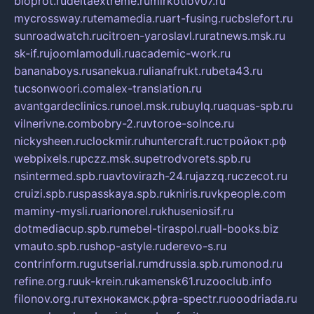
bioprot.ru
deltaextreme.ru
mirkotlov07.ru
mycrossway.ru
temamedia.ru
art-fusing.ru
cbslefort.ru
sunroadwatch.ru
citroen-yaroslavl.ru
ratnews.msk.ru
sk-if.ru
joomlamoduli.ru
academic-work.ru
bananaboys.ru
sanekua.ru
lianafrukt.ru
beta43.ru
tucsonwoori.com
alex-translation.ru
avantgardeclinics.ru
noel.msk.ru
buylq.ru
aquas-spb.ru
vilnerivne.com
bobry-2.ru
vtoroe-solnce.ru
nickysheen.ru
clockmir.ru
huntercraft.ru
стройокт.рф
webpixels.ru
pczz.msk.su
petrodvorets.spb.ru
nsintermed.spb.ru
avtovirazh-24.ru
jazzq.ru
czecot.ru
cruizi.spb.ru
spasskaya.spb.ru
kniris.ru
vkpeople.com
maminy-mysli.ru
arionorel.ru
khuseniosif.ru
dotmediacup.spb.ru
mebel-tiraspol.ru
all-books.biz
vmauto.spb.ru
shop-astyle.ru
derevo-s.ru
contrinform.ru
gutserial.ru
mdrussia.spb.ru
monod.ru
refine.org.ru
uk-krein.ru
kamensk61.ru
zooclub.info
filonov.org.ru
технокамск.рф
ra-spectr.ru
ooodriada.ru