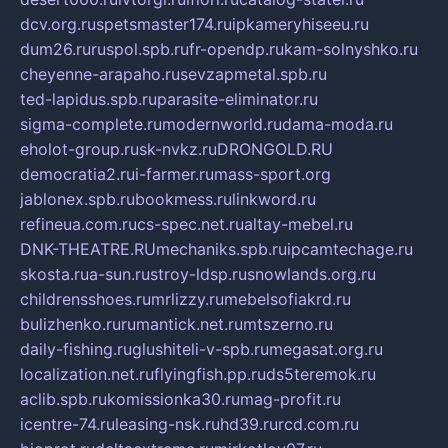
dcv.org.ru
spetsmaster174.ru
ipkameryhiseeu.ru
dum26.ru
ruspol.spb.ru
fr-opendp.ru
kam-solnyshko.ru
cheyenne-arapaho.ru
sevzapmetal.spb.ru
ted-lapidus.spb.ru
parasite-eliminator.ru
sigma-complete.ru
modernworld.ru
dama-moda.ru
eholot-group.ru
sk-nvkz.ru
DRONGOLD.RU
democratia2.ru
i-farmer.ru
mass-sport.org
jablonex.spb.ru
bookmess.ru
linkword.ru
refineua.com.ru
cs-spec.net.ru
altay-mebel.ru
DNK-THEATRE.RU
mechaniks.spb.ru
ipcamtechage.ru
skosta.ru
a-sun.ru
stroy-ldsp.ru
snowlands.org.ru
childrensshoes.ru
mrlizzy.ru
mebelsofiakrd.ru
bulizhenko.ru
rumantick.net.ru
mtszerno.ru
daily-fishing.ru
glushiteli-v-spb.ru
megasat.org.ru
localization.net.ru
flyingfish.pp.ru
ds5teremok.ru
aclib.spb.ru
komissionka30.ru
mag-profit.ru
icentre-74.ru
leasing-nsk.ru
hd39.ru
rcd.com.ru