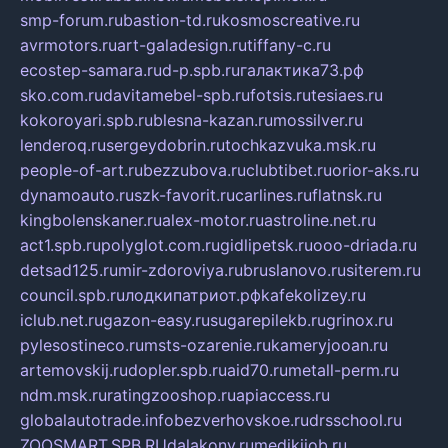
smp-forum.ru
bastion-td.ru
kosmoscreative.ru
avrmotors.ru
art-galadesign.ru
tiffany-c.ru
ecostep-samara.ru
d-p.spb.ru
галактика73.рф
sko.com.ru
davitamebel-spb.ru
fotsis.ru
tesiaes.ru
kokoroyari.spb.ru
blesna-kazan.ru
mossilver.ru
lenderoq.ru
sergeydobrin.ru
tochkazvuka.msk.ru
people-of-art.ru
bezzubova.ru
clubtibet.ru
orior-aks.ru
dynamoauto.ru
szk-favorit.ru
carlines.ru
flatnsk.ru
kingbolenskaner.ru
alex-motor.ru
astroline.net.ru
act1.spb.ru
polyglot.com.ru
gidlipetsk.ru
ooo-driada.ru
detsad125.ru
mir-zdoroviya.ru
bruslanovo.ru
siterem.ru
council.spb.ru
лодкипатриот.рф
kafekolizey.ru
iclub.net.ru
gazon-easy.ru
sugarepilekb.ru
grinox.ru
pylesostineco.ru
msts-ozarenie.ru
kameryjooan.ru
artemovskij.ru
dopler.spb.ru
aid70.ru
metall-perm.ru
ndm.msk.ru
ratingzooshop.ru
apiaccess.ru
globalautotrade.info
bezverhovskoe.ru
drsschool.ru
ZOOSMART.SPB.RU
dalakony.ru
medikijob.ru