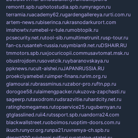
remontt.spb.ru
photostudia.spb.ru
myragon.ru
terramia.ru
academy62.ru
gardengallereya.ru
rti.com.ru
artem-news.ru
biserinca.ru
krasnodarkurort.com
imshowtv.ru
mebel-v-tule.ru
mobtopik.ru
pcsecurity.net.ru
tool-sib.ru
multimetrunit.ru
sp-tour.ru
fan-cs.ru
santeh-russia.ru
symbian9.net.ru
DSHAIR.RU
tmmotors.spb.ru
xjocuricopii.com
musavtomat.msk.ru
obustrojdom.ru
sovetcik.ru
ybaranovskaya.ru
ppknews.ru
cult-alshei.ru
JAPANRUSSIA.RU
proekciyamebel.ru
imper-finans.ru
rim.org.ru
glamourai.ru
brassminus.ru
zabor-pro.ru
ftn.pp.ru
dorogoe58.ru
laimengpacker.ru
kuzova-zapchasti.ru
sageerp.ru
taxodrom.ru
dsrazvitie.ru
hardcity.net.ru
ratinghomegames.ru
topservice25.ru
gubernyan.ru
gtglasslined.ru
ii4.ru
tssport.spb.ru
andorra24.com
blackwallstreet.ru
oboimos.ru
optim-doors.com.ru
ikuch.ru
nycr.org.ru
npa21.ru
vremya-ch.spb.ru
desert000.ru
ivtorgi.ru
ifiori.ru
catalog-statei.ru