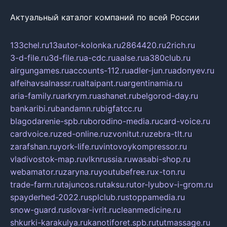
Актуальный каталог компаний по всей России
133chel.ru
13autor-kolonka.ru
2864420.ru
2rich.ru
3-d-file.ru
3d-file.ru
a-cdc.ru
aalse.ru
a380club.ru
airgungames.ru
accounts-112.ru
adler-jun.ru
adonyev.ru
alfeihavsalnassr.ru
altaipant.ru
argentinamia.ru
aria-family.ru
arkrym.ru
ashanet.ru
belgorod-day.ru
bankaribi.ru
bandamn.ru
bigfatcc.ru
blagodarenie-spb.ru
borodino-media.ru
card-voice.ru
cardvoice.ru
zed-online.ru
zvonitut.ru
zebra-tlt.ru
zarafshan.ru
york-life.ru
vintovoykompressor.ru
vladivostok-map.ru
vlknrussia.ru
wasabi-shop.ru
webamator.ru
zaryna.ru
youtubefree.ru
x-ton.ru
trade-farm.ru
tajuncos.ru
taksu.ru
tor-lyubov-i-grom.ru
spayderhed-2022.ru
splclub.ru
stoppamedia.ru
snow-guard.ru
slovar-ivrit.ru
cleanmedicine.ru
shkurki-karakulya.ru
kanotiforet.spb.ru
tutmassage.ru