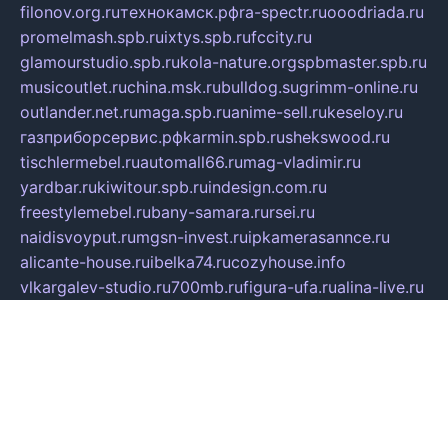
filonov.org.ru
технокамск.рф
ra-spectr.ru
ooodriada.ru
promelmash.spb.ru
ixtys.spb.ru
fccity.ru
glamourstudio.spb.ru
kola-nature.org
spbmaster.spb.ru
musicoutlet.ru
china.msk.ru
bulldog.su
grimm-online.ru
outlander.net.ru
maga.spb.ru
anime-sell.ru
keseloy.ru
газприборсервис.рф
karmin.spb.ru
shekswood.ru
tischlermebel.ru
automall66.ru
mag-vladimir.ru
yardbar.ru
kiwitour.spb.ru
indesign.com.ru
freestylemebel.ru
bany-samara.ru
rsei.ru
naidisvoyput.ru
mgsn-invest.ru
ipkamerasannce.ru
alicante-house.ru
ibelka74.ru
cozyhouse.info
vlkargalev-studio.ru
700mb.ru
figura-ufa.ru
alina-live.ru
belarusiannews.ru
womenknow.ru
dos-vniimk.ru
sega.net.ru
dv.net.ru
phenomenonsofhistory.com
telesputnik.net.ru
wall.pp.ru
pylesosroidmi.ru
gtc-clan.ru
cligs.ru
bibikazap.ru
popova.org.ru
netwhistler.spb.ru
bellvil.ru
bonzon.ru
iss-vladik.ru
defiparis.net.ru
las-gryzas.ru
amku.ru