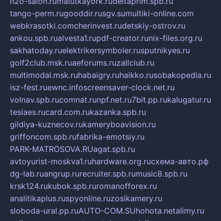
h2o-salon.ru
malutkayork.ru
deltaprim.spb.ru
tango-perm.ru
gooddir.ru
sgv.su
multiki-online.com
webkrasotki.com
cherinvest.ru
detskiy-ostrov.ru
ankou.spb.ru
alvesta1.ru
pdf-creator.ru
nix-files.org.ru
sakhatoday.ru
elektrikersymboler.ru
sputnikyes.ru
golf2club.msk.ru
aeforums.ru
zallclub.ru
multimodal.msk.ru
habaigry.ru
haikko.ru
sobakopedia.ru
isz-fest.ru
ewnc.info
screensaver-clock.net.ru
volnav.spb.ru
comnat.ru
npf.net.ru
7bit.pp.ru
kalugatur.ru
tesiaes.ru
card.com.ru
kazanka.spb.ru
gildiya-kuznecov.ru
kameryboavision.ru
griffoncom.spb.ru
fabrika-emotsiy.ru
PARK-MATROSOVA.RU
agat.spb.ru
avtoyurist-moskva1.ru
hardware.org.ru
схема-авто.рф
dg-lab.ru
angrup.ru
recruiter.spb.ru
music8.spb.ru
krsk124.ru
kubok.spb.ru
romanofforex.ru
analitikaplus.ru
spyonline.ru
zosikamery.ru
sloboda-ural.pp.ru
AUTO-COM.SU
hohota.net
alimy.ru