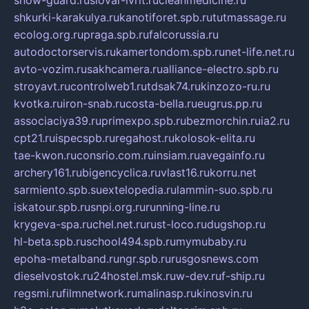
snow-guard.ru
slovar-ivrit.ru
cleanmedicine.ru
shkurki-karakulya.ru
kanotiforet.spb.ru
tutmassage.ru
ecolog.org.ru
praga.spb.ru
falcorussia.ru
autodoctorservis.ru
kamertondom.spb.ru
net-life.net.ru
avto-vozim.ru
sakhcamera.ru
alliance-electro.spb.ru
stroyavt.ru
controlweb1.ru
tdsak74.ru
kinzozo-ru.ru
kvotka.ru
iron-snab.ru
costa-bella.ru
eugrus.pp.ru
associaciya39.ru
primexpo.spb.ru
bezmorchin.ru
ia2.ru
cpt21.ru
ispecspb.ru
regahost.ru
kolosok-elita.ru
tae-kwon.ru
consrio.com.ru
insiam.ru
avegainfo.ru
archery161.ru
bigencyclica.ru
vlast16.ru
korru.net
sarmiento.spb.su
extelopedia.ru
lammin-suo.spb.ru
iskatour.spb.ru
snpi.org.ru
running-line.ru
krygeva-spa.ru
chel.net.ru
rust-loco.ru
dugshop.ru
hl-beta.spb.ru
school494.spb.ru
mymubaby.ru
epoha-metalband.ru
ngr.spb.ru
rusgosnews.com
dieselvostok.ru
24hostel.msk.ru
w-dev.ru
f-ship.ru
regsmi.ru
filmnetwork.ru
malinasp.ru
kinosvin.ru