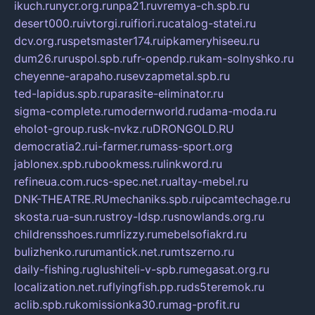
ikuch.ru
nycr.org.ru
npa21.ru
vremya-ch.spb.ru
desert000.ru
ivtorgi.ru
ifiori.ru
catalog-statei.ru
dcv.org.ru
spetsmaster174.ru
ipkameryhiseeu.ru
dum26.ru
ruspol.spb.ru
fr-opendp.ru
kam-solnyshko.ru
cheyenne-arapaho.ru
sevzapmetal.spb.ru
ted-lapidus.spb.ru
parasite-eliminator.ru
sigma-complete.ru
modernworld.ru
dama-moda.ru
eholot-group.ru
sk-nvkz.ru
DRONGOLD.RU
democratia2.ru
i-farmer.ru
mass-sport.org
jablonex.spb.ru
bookmess.ru
linkword.ru
refineua.com.ru
cs-spec.net.ru
altay-mebel.ru
DNK-THEATRE.RU
mechaniks.spb.ru
ipcamtechage.ru
skosta.ru
a-sun.ru
stroy-ldsp.ru
snowlands.org.ru
childrensshoes.ru
mrlizzy.ru
mebelsofiakrd.ru
bulizhenko.ru
rumantick.net.ru
mtszerno.ru
daily-fishing.ru
glushiteli-v-spb.ru
megasat.org.ru
localization.net.ru
flyingfish.pp.ru
ds5teremok.ru
aclib.spb.ru
komissionka30.ru
mag-profit.ru