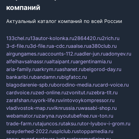
компаний
Актуальный каталог компаний по всей России
133chel.ru
13autor-kolonka.ru
2864420.ru
2rich.ru
3-d-file.ru
3d-file.ru
a-cdc.ru
aalse.ru
a380club.ru
airgungames.ru
accounts-112.ru
adler-jun.ru
adonyev.ru
alfeihavsalnassr.ru
altaipant.ru
argentinamia.ru
aria-family.ru
arkrym.ru
ashanet.ru
belgorod-day.ru
bankaribi.ru
bandamn.ru
bigfatcc.ru
blagodarenie-spb.ru
borodino-media.ru
card-voice.ru
cardvoice.ru
zed-online.ru
zvonitut.ru
zebra-tlt.ru
zarafshan.ru
york-life.ru
vintovoykompressor.ru
vladivostok-map.ru
vlknrussia.ru
wasabi-shop.ru
webamator.ru
zaryna.ru
youtubefree.ru
x-ton.ru
trade-farm.ru
tajuncos.ru
taksu.ru
tor-lyubov-i-grom.ru
spayderhed-2022.ru
splclub.ru
stoppamedia.ru