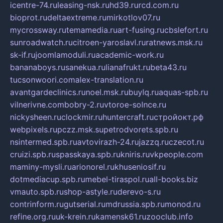
icentre-74.ru
leasing-nsk.ru
hd39.ru
rcd.com.ru
bioprot.ru
deltaextreme.ru
mirkotlov07.ru
mycrossway.ru
temamedia.ru
art-fusing.ru
cbslefort.ru
sunroadwatch.ru
citroen-yaroslavl.ru
ratnews.msk.ru
sk-if.ru
joomlamoduli.ru
academic-work.ru
bananaboys.ru
sanekua.ru
lianafrukt.ru
beta43.ru
tucsonwoori.com
alex-translation.ru
avantgardeclinics.ru
noel.msk.ru
buylq.ru
aquas-spb.ru
vilnerivne.com
bobry-2.ru
vtoroe-solnce.ru
nickysheen.ru
clockmir.ru
huntercraft.ru
стройокт.рф
webpixels.ru
pczz.msk.su
petrodvorets.spb.ru
nsintermed.spb.ru
avtovirazh-24.ru
jazzq.ru
czecot.ru
cruizi.spb.ru
spasskaya.spb.ru
kniris.ru
vkpeople.com
maminy-mysli.ru
arionorel.ru
khuseniosif.ru
dotmediacup.spb.ru
mebel-tiraspol.ru
all-books.biz
vmauto.spb.ru
shop-astyle.ru
derevo-s.ru
contrinform.ru
gutserial.ru
mdrussia.spb.ru
monod.ru
refine.org.ru
uk-krein.ru
kamensk61.ru
zooclub.info