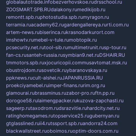
globalautotrade.info
bezverhovskoe.ru
drsschool.ru
ZOOSMART.SPB.RU
dalakony.ru
medikijob.ru
remontt.spb.ru
photostudia.spb.ru
myragon.ru
terramia.ru
academy62.ru
gardengallereya.ru
rti.com.ru
artem-news.ru
biserinca.ru
krasnodarkurort.com
imshowtv.ru
mebel-v-tule.ru
mobtopik.ru
pcsecurity.net.ru
tool-sib.ru
multimetrunit.ru
sp-tour.ru
fan-cs.ru
santeh-russia.ru
symbian9.net.ru
DSHAIR.RU
tmmotors.spb.ru
xjocuricopii.com
musavtomat.msk.ru
obustrojdom.ru
sovetcik.ru
ybaranovskaya.ru
ppknews.ru
cult-alshei.ru
JAPANRUSSIA.RU
proekciyamebel.ru
imper-finans.ru
rim.org.ru
glamourai.ru
brassminus.ru
zabor-pro.ru
ftn.pp.ru
dorogoe58.ru
laimengpacker.ru
kuzova-zapchasti.ru
sageerp.ru
taxodrom.ru
dsrazvitie.ru
hardcity.net.ru
ratinghomegames.ru
topservice25.ru
gubernyan.ru
gtglasslined.ru
ii4.ru
tssport.spb.ru
andorra24.com
blackwallstreet.ru
oboimos.ru
optim-doors.com.ru